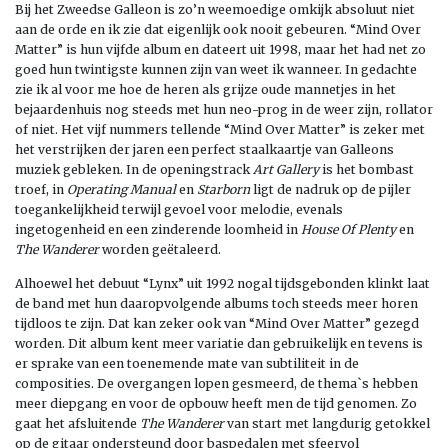
Bij het Zweedse Galleon is zo’n weemoedige omkijk absoluut niet
aan de orde en ik zie dat eigenlijk ook nooit gebeuren. “Mind Over
Matter” is hun vijfde album en dateert uit 1998, maar het had net zo
goed hun twintigste kunnen zijn van weet ik wanneer. In gedachte
zie ik al voor me hoe de heren als grijze oude mannetjes in het
bejaardenhuis nog steeds met hun neo-prog in de weer zijn, rollator
of niet. Het vijf nummers tellende “Mind
Over Matter” is zeker met
het verstrijken der jaren een perfect staalkaartje van Galleons
muziek gebleken. In de openingstrack
Art Gallery
is het bombast
troef, in
Operating Manual
en
Starborn
ligt de nadruk op de pijler
toegankelijkheid terwijl gevoel voor melodie, evenals
ingetogenheid en een zinderende loomheid in
House Of Plenty
en
The Wanderer
worden geëtaleerd.
Alhoewel het debuut “Lynx” uit 1992 nogal tijdsgebonden klinkt laat
de band met hun daaropvolgende albums toch steeds meer horen
tijdloos te zijn. Dat kan zeker ook van “Mind Over Matter” gezegd
worden. Dit album kent meer variatie dan gebruikelijk en tevens is
er sprake van een toenemende mate van subtiliteit in de
composities. De overgangen lopen gesmeerd, de thema`s hebben
meer diepgang en voor de opbouw heeft men de tijd genomen. Zo
gaat het afsluitende
The Wanderer
van start met langdurig getokkel
op de gitaar ondersteund door baspedalen met sfeervol