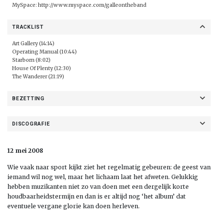
MySpace:
http://www.myspace.com/galleontheband
TRACKLIST
Art Gallery (14:14)
Operating Manual (10:44)
Starborn (8:02)
House Of Plenty (12:30)
The Wanderer (21:19)
BEZETTING
DISCOGRAFIE
12 mei 2008
Wie vaak naar sport kijkt ziet het regelmatig gebeuren: de geest van
iemand wil nog wel, maar het lichaam laat het afweten. Gelukkig
hebben muzikanten niet zo van doen met een dergelijk korte
houdbaarheidstermijn en dan is er altijd nog ‘het album’ dat
eventuele vergane glorie kan doen herleven.