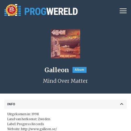
Galleon
Album
Mind Over Matter
INFO
Uitgekomen in: 1998
Land van herkomst: Zweden
Label:
Progress Records
Website:
http://www.galleon.se/