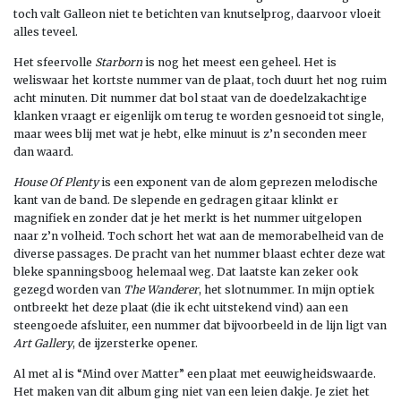
toch valt Galleon niet te betichten van knutselprog, daarvoor vloeit
alles teveel.
Het sfeervolle
Starborn
is nog het meest een geheel. Het is
weliswaar het kortste nummer van de plaat, toch duurt het nog ruim
acht minuten. Dit nummer dat bol staat van de doedelzakachtige
klanken vraagt er eigenlijk om terug te worden gesnoeid tot single,
maar wees blij met wat je hebt, elke minuut is z’n seconden meer
dan waard.
House Of Plenty
is een exponent van de alom geprezen melodische
kant van de band. De slepende en gedragen gitaar klinkt er
magnifiek en zonder dat je het merkt is het nummer uitgelopen
naar z’n volheid. Toch schort het wat aan de memorabelheid van de
diverse passages. De pracht van het nummer blaast echter deze wat
bleke spanningsboog helemaal weg. Dat laatste kan zeker ook
gezegd worden van
The Wanderer
, het slotnummer. In mijn optiek
ontbreekt het deze plaat (die ik echt uitstekend vind) aan een
steengoede afsluiter, een nummer dat bijvoorbeeld in de lijn ligt van
Art Gallery
, de ijzersterke opener.
Al met al is “Mind over Matter” een plaat met eeuwigheidswaarde.
Het maken van dit album ging niet van een leien dakje. Je ziet het