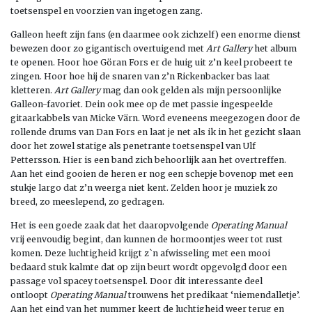
toetsenspel en voorzien van ingetogen zang.
Galleon heeft zijn fans (en daarmee ook zichzelf) een enorme dienst
bewezen door zo gigantisch overtuigend met
Art Gallery
het album
te openen. Hoor hoe Göran Fors er de huig uit z’n keel probeert te
zingen. Hoor hoe hij de snaren van z’n Rickenbacker bas laat
kletteren.
Art Gallery
mag dan ook gelden als mijn persoonlijke
Galleon-favoriet. Dein ook mee op de met passie ingespeelde
gitaarkabbels van Micke Värn. Word eveneens meegezogen door de
rollende drums van Dan Fors en laat je net als ik in het gezicht slaan
door het zowel statige als penetrante toetsenspel van Ulf
Pettersson. Hier is een band zich behoorlijk aan het overtreffen.
Aan het eind gooien de heren er nog een schepje bovenop met een
stukje largo dat z’n weerga niet kent. Zelden hoor je muziek zo
breed, zo meeslepend, zo gedragen.
Het is een goede zaak dat het daaropvolgende
Operating Manual
vrij eenvoudig begint, dan kunnen de hormoontjes weer tot rust
komen. Deze luchtigheid krijgt z`n afwisseling met een mooi
bedaard stuk kalmte dat op zijn beurt wordt opgevolgd door een
passage vol spacey toetsenspel. Door dit interessante deel
ontloopt
Operating Manual
trouwens het predikaat ‘niemendalletje’.
Aan het eind van het nummer keert de luchtigheid weer terug en