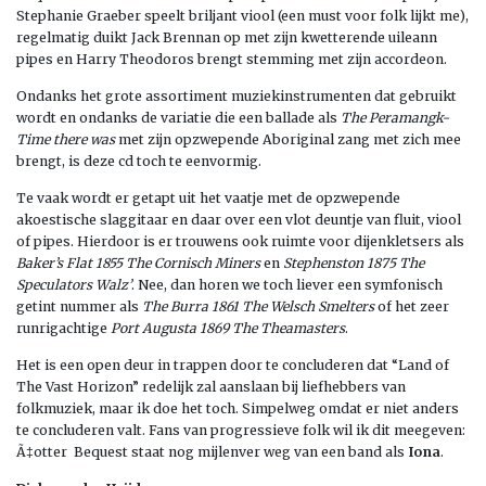
Stephanie Graeber speelt briljant viool (een must voor folk lijkt me),
regelmatig duikt Jack Brennan op met zijn kwetterende uileann
pipes en Harry Theodoros brengt stemming met zijn accordeon.
Ondanks het grote assortiment muziekinstrumenten dat gebruikt
wordt en ondanks de variatie die een ballade als
The Peramangk-
Time there was
met zijn opzwepende Aboriginal zang met zich mee
brengt, is deze cd toch te eenvormig.
Te vaak wordt er getapt uit het vaatje met de opzwepende
akoestische slaggitaar en daar over een vlot deuntje van fluit, viool
of pipes. Hierdoor is er trouwens ook ruimte voor dijenkletsers als
Baker’s Flat 1855 The Cornisch Miners
en
Stephenston 1875 The
Speculators Walz’
. Nee, dan horen we toch liever een symfonisch
getint nummer als
The Burra 1861 The Welsch Smelters
of het zeer
runrigachtige
Port Augusta 1869 The Theamasters
.
Het is een open deur in trappen door te concluderen dat “Land of
The Vast Horizon” redelijk zal aanslaan bij liefhebbers van
folkmuziek, maar ik doe het toch. Simpelweg omdat er niet anders
te concluderen valt. Fans van progressieve folk wil ik dit meegeven:
Ã‡otter Bequest staat nog mijlenver weg van een band als
Iona
.