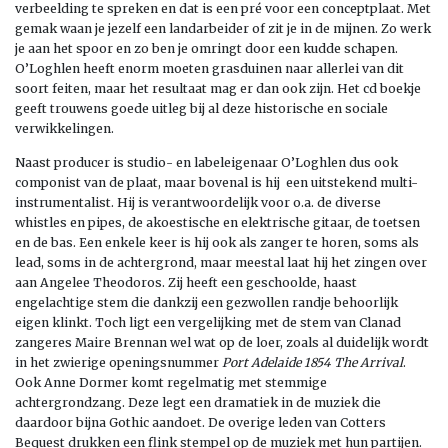
verbeelding te spreken en dat is een pré voor een conceptplaat. Met
gemak waan je jezelf een landarbeider of zit je in de mijnen. Zo werk
je aan het spoor en zo ben je omringt door een kudde schapen.
O’Loghlen heeft enorm moeten grasduinen naar allerlei van dit
soort feiten, maar het resultaat mag er dan ook zijn. Het cd boekje
geeft trouwens goede uitleg bij al deze historische en sociale
verwikkelingen.
Naast producer is studio- en labeleigenaar O’Loghlen dus ook
componist van de plaat, maar bovenal is hij een uitstekend multi-
instrumentalist. Hij is verantwoordelijk voor o.a. de diverse
whistles en pipes, de akoestische en elektrische gitaar, de toetsen
en de bas. Een enkele keer is hij ook als zanger te horen, soms als
lead, soms in de achtergrond, maar meestal laat hij het zingen over
aan Angelee Theodoros. Zij heeft een geschoolde, haast
engelachtige stem die dankzij een gezwollen randje behoorlijk
eigen klinkt. Toch ligt een vergelijking met de stem van Clanad
zangeres Maire Brennan wel wat op de loer, zoals al duidelijk wordt
in het zwierige openingsnummer
Port Adelaide 1854 The Arrival
.
Ook Anne Dormer komt regelmatig met stemmige
achtergrondzang. Deze legt een dramatiek in de muziek die
daardoor bijna Gothic aandoet. De overige leden van Cotters
Bequest drukken een flink stempel op de muziek met hun partijen.