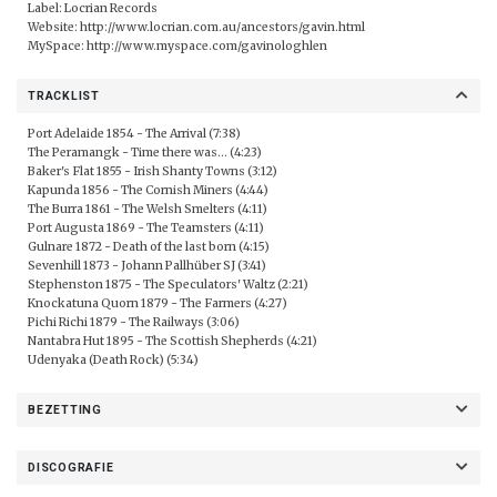
Label:
Locrian Records
Website:
http://www.locrian.com.au/ancestors/gavin.html
MySpace:
http://www.myspace.com/gavinologhlen
TRACKLIST
Port Adelaide 1854 - The Arrival (7:38)
The Peramangk - Time there was... (4:23)
Baker's Flat 1855 - Irish Shanty Towns (3:12)
Kapunda 1856 - The Cornish Miners (4:44)
The Burra 1861 - The Welsh Smelters (4:11)
Port Augusta 1869 - The Teamsters (4:11)
Gulnare 1872 - Death of the last born (4:15)
Sevenhill 1873 - Johann Pallhüber SJ (3:41)
Stephenston 1875 - The Speculators' Waltz (2:21)
Knockatuna Quorn 1879 - The Farmers (4:27)
Pichi Richi 1879 - The Railways (3:06)
Nantabra Hut 1895 - The Scottish Shepherds (4:21)
Udenyaka (Death Rock) (5:34)
BEZETTING
DISCOGRAFIE