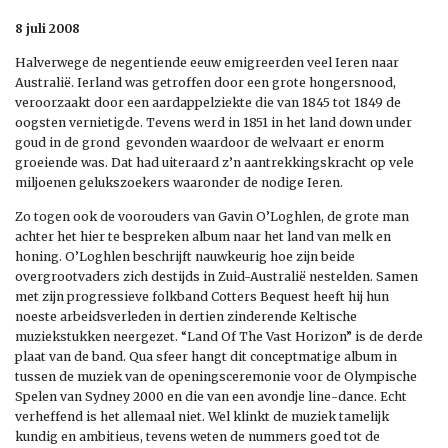
8 juli 2008
Halverwege de negentiende eeuw emigreerden veel Ieren naar
Australië. Ierland was getroffen door een grote hongersnood,
veroorzaakt door een aardappelziekte die van 1845 tot 1849 de
oogsten vernietigde. Tevens werd in 1851 in het land down under
goud in de grond gevonden waardoor de welvaart er enorm
groeiende was. Dat had uiteraard z’n aantrekkingskracht op vele
miljoenen gelukszoekers waaronder de nodige Ieren.
Zo togen ook de voorouders van Gavin O’Loghlen, de grote man
achter het hier te bespreken album naar het land van melk en
honing. O’Loghlen beschrijft nauwkeurig hoe zijn beide
overgrootvaders zich destijds in Zuid-Australië nestelden. Samen
met zijn progressieve folkband Cotters Bequest heeft hij hun
noeste arbeidsverleden in dertien zinderende Keltische
muziekstukken neergezet. “Land Of The Vast Horizon” is de derde
plaat van de band. Qua sfeer hangt dit conceptmatige album in
tussen de muziek van de openingsceremonie voor de Olympische
Spelen van Sydney 2000 en die van een avondje line-dance. Echt
verheffend is het allemaal niet. Wel klinkt de muziek tamelijk
kundig en ambitieus, tevens weten de nummers goed tot de