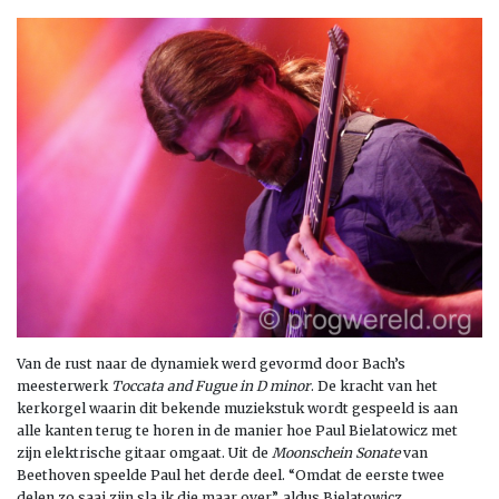
Van de rust naar de dynamiek werd gevormd door Bach’s
meesterwerk
Toccata and Fugue in D minor
. De kracht van het
kerkorgel waarin dit bekende muziekstuk wordt gespeeld is aan
alle kanten terug te horen in de manier hoe Paul Bielatowicz met
zijn elektrische gitaar omgaat. Uit de
Moonschein Sonate
van
Beethoven speelde Paul het derde deel. “Omdat de eerste twee
delen zo saai zijn sla ik die maar over”, aldus Bielatowicz.