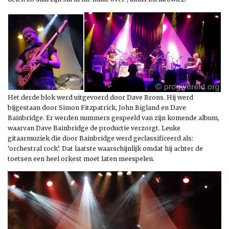
Het derde blok werd uitgevoerd door Dave Brons. Hij werd
bijgestaan door Simon Fitzpatrick, John Bigland en Dave
Bainbridge. Er werden nummers gespeeld van zijn komende album,
waarvan Dave Bainbridge de productie verzorgt. Leuke
gitaarmuziek die door Bainbridge werd geclassificeerd als:
‘orchestral rock’. Dat laatste waarschijnlijk omdat hij achter de
toetsen een heel orkest moet laten meespelen.