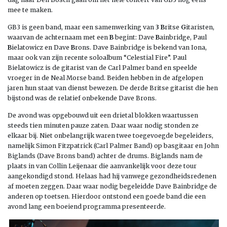
mee te maken.
GB3 is geen band, maar een samenwerking van
3
B
ritse
G
itaristen,
waarvan de achternaam met een
B
begint: Dave
B
ainbridge, Paul
B
ielatowicz en Dave
B
rons. Dave Bainbridge is bekend van Iona,
maar ook van zijn recente soloalbum “Celestial Fire”. Paul
Bielatowicz is de gitarist van de Carl Palmer band en speelde
vroeger in de Neal Morse band. Beiden hebben in de afgelopen
jaren hun staat van dienst bewezen. De derde Britse gitarist die hen
bijstond was de relatief onbekende Dave Brons.
De avond was opgebouwd uit een drietal blokken waartussen
steeds tien minuten pauze zaten. Daar waar nodig stonden ze
elkaar bij. Niet onbelangrijk waren twee toegevoegde begeleiders,
namelijk Simon Fitzpatrick (Carl Palmer Band) op basgitaar en John
Biglands (Dave Brons band) achter de drums. Biglands nam de
plaats in van Collin Leijenaar die aanvankelijk voor deze tour
aangekondigd stond. Helaas had hij vanwege gezondheidsredenen
af moeten zeggen. Daar waar nodig begeleidde Dave Bainbridge de
anderen op toetsen. Hierdoor ontstond een goede band die een
avond lang een boeiend programma presenteerde.