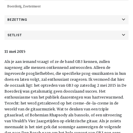
Boerderij, Zoetermeer
BEZETTING
SETLIST
11 mei 2015
Als je aan iemand vraagt of ze de band GB3 kennen, zullen
nagenoeg alle mensen ontkennend antwoorden. Alleen de
ingevoerde progliefhebber, die specifieke prog-muzikanten in hun
doen en laten volgt, zal enthousiast reageren. Ik vermoed dat hier
de oorzaak ligt: het optreden van GB3 op zaterdag 2 mei 2015 in De
Boerderij was getalsmatig geen doorslaand succes. Het
enthousiasme van het publiek daarentegen was hartverwarmend.
Terecht: het werd getrakteerd op het creme-de-la-creme in de
wereld van de gitaarmuziek. Wat te denken van een triple
gitaarlead, of Bohemian Rhapsody als bassolo, of een uitvoering
van Vivaldi’s Vier Jaargetijden op elektrische gitaar. Als je zoiets
meemaakt is het niet gek dat sommige aanwezigen de volgende
dag naar Den Bosch gaan om het hele concert van GB3 nog eens