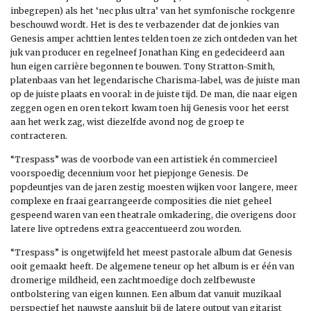
inbegrepen) als het ‘nec plus ultra’ van het symfonische rockgenre
beschouwd wordt. Het is des te verbazender dat de jonkies van
Genesis amper achttien lentes telden toen ze zich ontdeden van het
juk van producer en regelneef Jonathan King en gedecideerd aan
hun eigen carrière begonnen te bouwen. Tony Stratton-Smith,
platenbaas van het legendarische Charisma-label, was de juiste man
op de juiste plaats en vooral: in de juiste tijd. De man, die naar eigen
zeggen ogen en oren tekort kwam toen hij Genesis voor het eerst
aan het werk zag, wist diezelfde avond nog de groep te
contracteren.
“Trespass” was de voorbode van een artistiek én commercieel
voorspoedig decennium voor het piepjonge Genesis. De
popdeuntjes van de jaren zestig moesten wijken voor langere, meer
complexe en fraai gearrangeerde composities die niet geheel
gespeend waren van een theatrale omkadering, die overigens door
latere live optredens extra geaccentueerd zou worden.
“Trespass” is ongetwijfeld het meest pastorale album dat Genesis
ooit gemaakt heeft. De algemene teneur op het album is er één van
dromerige mildheid, een zachtmoedige doch zelfbewuste
ontbolstering van eigen kunnen. Een album dat vanuit muzikaal
perspectief het nauwste aansluit bij de latere output van gitarist