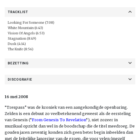
TRACKLIST
Looking For Someone (7:08)
White Mountain (6:43)
Vision Of Angels (6:53)
Stagnation (8:49)
Dusk (4:14)
The Knife (8:56)
BEZETTING
DISCOGRAFIE
16 mei 2008
“Trespass” was de kroniek van een aangekondigde openbaring.
Zelden is een debuut zo veelbetekenend geweest als de eersteling
van Genesis (“
From Genesis To Revelation
“), niet zozeer in
muzikaal opzicht dan wel in de boodschap die de titel meedroeg. De
gouden jaren zeventig konden zich geen beter begin inbeelden dan
met de feitelijke lancering van de groep, die voor velen (mezelf