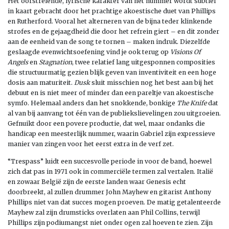
Het oorstrelende, lyrische karakter van het nummer wordt subtiel
in kaart gebracht door het prachtige akoestische duet van Phillips
en Rutherford. Vooral het alterneren van de bijna teder klinkende
strofes en de gejaagdheid die door het refrein giert – en dit zonder
aan de eenheid van de song te tornen – maken indruk. Diezelfde
geslaagde evenwichtsoefening vind je ook terug op
Visions Of
Angels
en
Stagnation
, twee relatief lang uitgesponnen composities
die structuurmatig gezien blijk geven van inventiviteit en een hoge
dosis aan maturiteit.
Dusk
sluit misschien nog het best aan bij het
debuut en is niet meer of minder dan een pareltje van akoestische
symfo. Helemaal anders dan het snokkende, bonkige
The Knife
dat
al van bij aanvang tot één van de publiekslievelingen zou uitgroeien.
Gefnuikt door een povere productie, dat wel, maar ondanks die
handicap een meesterlijk nummer, waarin Gabriel zijn expressieve
manier van zingen voor het eerst extra in de verf zet.
“Trespass” luidt een succesvolle periode in voor de band, hoewel
zich dat pas in 1971 ook in commerciële termen zal vertalen. Italië
en zowaar België zijn de eerste landen waar Genesis echt
doorbreekt, al zullen drummer John Mayhew en gitarist Anthony
Phillips niet van dat succes mogen proeven. De matig getalenteerde
Mayhew zal zijn drumsticks overlaten aan Phil Collins, terwijl
Phillips zijn podiumangst niet onder ogen zal hoeven te zien. Zijn