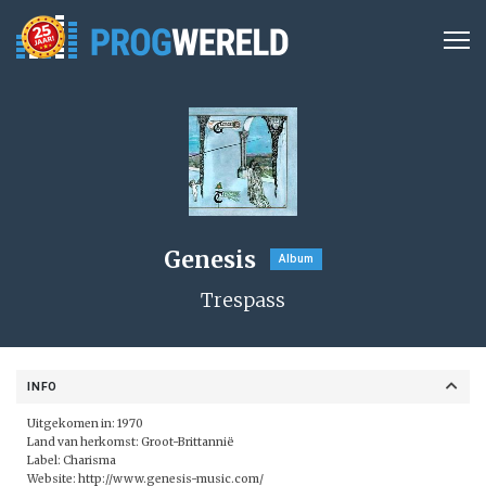
Genesis
Album
Trespass
INFO
Uitgekomen in: 1970
Land van herkomst: Groot-Brittannië
Label: Charisma
Website:
http://www.genesis-music.com/