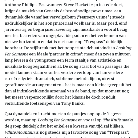
Anthony Phillips. Pas wanneer Steve Hackett zijn intrede doet,
krijgt de muziek van Genesis de broodnodige power mee, een
dynamiek die vanaf het vervolgalbum (“Nursery Crime”) steeds
nadrukkelijker in het songmateriaal voelbaar is. Maar goed, eind
jaren zestig en begin jaren zeventig zijn muzikanten vooral bezig
met het betreden van ongeplaveide paden en het verkennen van
nieuwe horizonten en dat is met name op “Trespass” duidelijk
hoorbaar. De stijlbreuk met het popgetinte debuut vindt in
Looking
For Someone
een ideale ‘partner in crime’: meer dan zeven minuten
lang leveren de youngsters een ferm staaltje van artistieke en
muzikale hoogbegaafdheid af. De song staat bol van passages die
model kunnen staan voor het verdere verloop van hun verdere
carrière: lyriek, dramatiek, sublieme melodielijnen, uiterst
geraffineerde arrangementen… het is maar een kleine greep uit het
dan al indrukwekkende arsenaal van de band, op dat moment nog
het meest verpersoonlijkt door het klassieke doch ronduit
verbluffende toetsenspel van Tony Banks.
Qua dynamiek en kracht moeten de puntjes nog op de ‘i’ gezet
worden, maar op
Looking For Someone
en vooral op
The Knife
maakt
de groep duidelijk dat het enkel een kwestie van tijd zal blijken.
White Mountain
is nog steeds mijn favoriete song van “Trespass”.