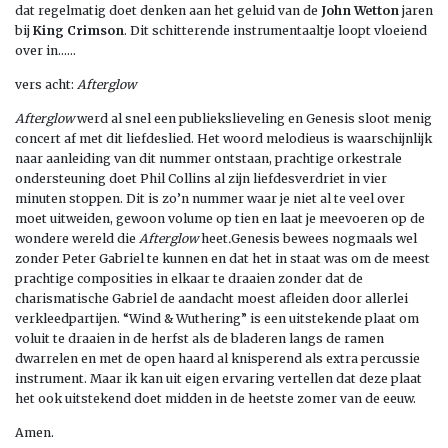
dat regelmatig doet denken aan het geluid van de
John Wetton
jaren
bij
King Crimson
. Dit schitterende instrumentaaltje loopt vloeiend
over in……
vers acht:
Afterglow
Afterglow
werd al snel een publiekslieveling en Genesis sloot menig
concert af met dit liefdeslied. Het woord melodieus is waarschijnlijk
naar aanleiding van dit nummer ontstaan, prachtige orkestrale
ondersteuning doet Phil Collins al zijn liefdesverdriet in vier
minuten stoppen. Dit is zo’n nummer waar je niet al te veel over
moet uitweiden, gewoon volume op tien en laat je meevoeren op de
wondere wereld die
Afterglow
heet
.
Genesis bewees nogmaals wel
zonder Peter Gabriel te kunnen en dat het in staat was om de meest
prachtige composities in elkaar te draaien zonder dat de
charismatische Gabriel de aandacht moest afleiden door allerlei
verkleedpartijen. “Wind & Wuthering” is een uitstekende plaat om
voluit te draaien in de herfst als de bladeren langs de ramen
dwarrelen en met de open haard al knisperend als extra percussie
instrument. Maar ik kan uit eigen ervaring vertellen dat deze plaat
het ook uitstekend doet midden in de heetste zomer van de eeuw.
Amen.