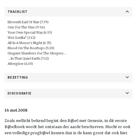
TRACKLIST
Eleventh Earl Of Mar (7:39)
One For The Vine (9:56)
Your Own Special Way (6:15)
Wot Gorilla? (3:12)
All In A Mouse's Night (6:35)
Blood On The Rooftops (5:20)
Unquiet Slumbers For The Sleepers...
...In That Quiet Earth (7:12)
Afterglow (4:10)
BEZETTING
DISCOGRAFIE
16 mei 2008
Zoals wellicht bekend begint den Bijbel met Genesis, in dit eerste
Bijbelboek wordt het ontstaan der aarde beschreven. Mocht er ooit
een volledige progbijbel komen dan is de kans groot dat ook hier