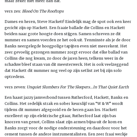
maar zeker niet meer dan dat.
vers zes:
Blood On The Rooftops
Dames en heren, Steve Hackett! Eindelijk mag de spot ook een keer
gericht zijn op Hackett. Een fraaie ballade die Collins en Hackett
beiden naar grote hoogte doen stijgen. Samen schreven ze dit
nummer en samen voerden ze het ook uit. Tenminste als je de door
Banks neergelegde hoogpolige tapijten even niet meerekent. Het
zeer gevoelig gezongen nummer zorgt ervoor dat elke ballad van
Collins die nog kwam, zo door de jaren heen, telkens weer in de
schaduw bleef staan van dit meesterwerk. Het is ook veelzeggend
dat Hackett dit nummer nog veel op zijn setlist zet bij zijn solo
optredens.
vers zeven:
Unquiet Slumbers For The Sleepers…In That Quiet Earth
Een haast jazzy jamverbond tussen Rutherford, Hackett, Banks en
Collins. Het redelijk strak en sober keurslijf van “W & W” wordt
tijdens dit nummer afgegooid en de heren gaan los. Hackett
excelleert op zijn elektrische gitaar, Rutherford laat zijn bas
knorren van genot, Collins slaat zijn armen bijna uit de kom en
Banks zorgt voor de nodige ondersteuning en daardoor voor het
cement tussen de andere instrumentalisten. Een zeer fraai werkje