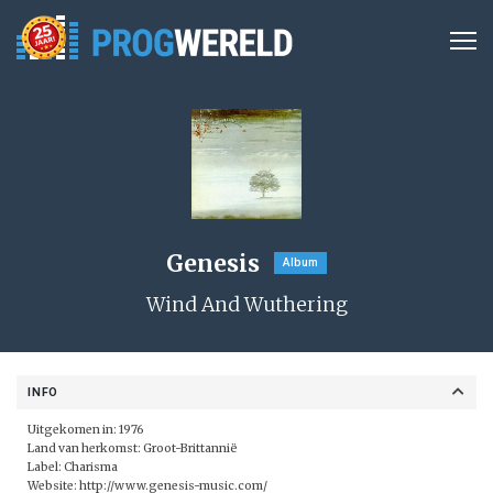
Genesis
Album
Wind And Wuthering
INFO
Uitgekomen in: 1976
Land van herkomst: Groot-Brittannië
Label: Charisma
Website:
http://www.genesis-music.com/