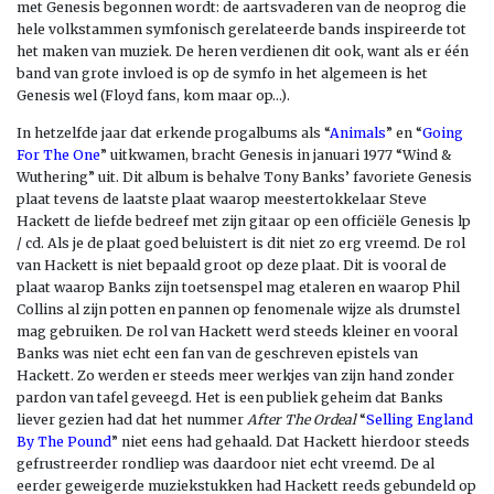
met Genesis begonnen wordt: de aartsvaderen van de neoprog die
hele volkstammen symfonisch gerelateerde bands inspireerde tot
het maken van muziek. De heren verdienen dit ook, want als er één
band van grote invloed is op de symfo in het algemeen is het
Genesis wel (Floyd fans, kom maar op…).
In hetzelfde jaar dat erkende progalbums als “
Animals
” en “
Going
For The One
” uitkwamen, bracht Genesis in januari 1977 “Wind &
Wuthering” uit. Dit album is behalve Tony Banks’ favoriete Genesis
plaat tevens de laatste plaat waarop meestertokkelaar Steve
Hackett de liefde bedreef met zijn gitaar op een officiële Genesis lp
/ cd. Als je de plaat goed beluistert is dit niet zo erg vreemd. De rol
van Hackett is niet bepaald groot op deze plaat. Dit is vooral de
plaat waarop Banks zijn toetsenspel mag etaleren en waarop Phil
Collins al zijn potten en pannen op fenomenale wijze als drumstel
mag gebruiken. De rol van Hackett werd steeds kleiner en vooral
Banks was niet echt een fan van de geschreven epistels van
Hackett. Zo werden er steeds meer werkjes van zijn hand zonder
pardon van tafel geveegd. Het is een publiek geheim dat Banks
liever gezien had dat het nummer
After The Ordeal
“
Selling England
By The Pound
” niet eens had gehaald. Dat Hackett hierdoor steeds
gefrustreerder rondliep was daardoor niet echt vreemd. De al
eerder geweigerde muziekstukken had Hackett reeds gebundeld op