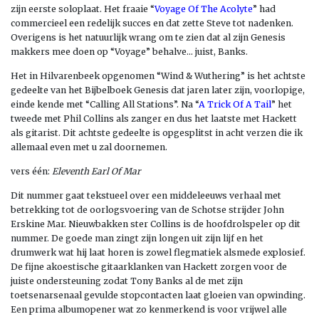
zijn eerste soloplaat. Het fraaie “
Voyage Of The Acolyte
” had
commercieel een redelijk succes en dat zette Steve tot nadenken.
Overigens is het natuurlijk wrang om te zien dat al zijn Genesis
makkers mee doen op “Voyage” behalve… juist, Banks.
Het in Hilvarenbeek opgenomen “Wind & Wuthering” is het achtste
gedeelte van het Bijbelboek Genesis dat jaren later zijn, voorlopige,
einde kende met “Calling All Stations”. Na “
A Trick Of A Tail
” het
tweede met Phil Collins als zanger en dus het laatste met Hackett
als gitarist. Dit achtste gedeelte is opgesplitst in acht verzen die ik
allemaal even met u zal doornemen.
vers één:
Eleventh Earl Of Mar
Dit nummer gaat tekstueel over een middeleeuws verhaal met
betrekking tot de oorlogsvoering van de Schotse strijder John
Erskine Mar. Nieuwbakken ster Collins is de hoofdrolspeler op dit
nummer. De goede man zingt zijn longen uit zijn lijf en het
drumwerk wat hij laat horen is zowel flegmatiek alsmede explosief.
De fijne akoestische gitaarklanken van Hackett zorgen voor de
juiste ondersteuning zodat Tony Banks al de met zijn
toetsenarsenaal gevulde stopcontacten laat gloeien van opwinding.
Een prima albumopener wat zo kenmerkend is voor vrijwel alle