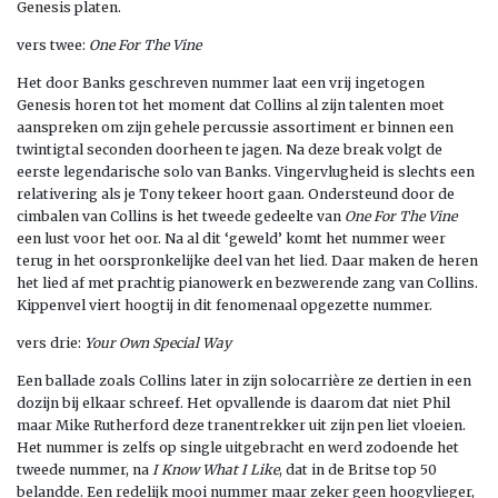
Genesis platen.
vers twee:
One For The Vine
Het door Banks geschreven nummer laat een vrij ingetogen
Genesis horen tot het moment dat Collins al zijn talenten moet
aanspreken om zijn gehele percussie assortiment er binnen een
twintigtal seconden doorheen te jagen. Na deze break volgt de
eerste legendarische solo van Banks. Vingervlugheid is slechts een
relativering als je Tony tekeer hoort gaan. Ondersteund door de
cimbalen van Collins is het tweede gedeelte van
One For The Vine
een lust voor het oor. Na al dit ‘geweld’ komt het nummer weer
terug in het oorspronkelijke deel van het lied. Daar maken de heren
het lied af met prachtig pianowerk en bezwerende zang van Collins.
Kippenvel viert hoogtij in dit fenomenaal opgezette nummer.
vers drie:
Your Own Special Way
Een ballade zoals Collins later in zijn solocarrière ze dertien in een
dozijn bij elkaar schreef. Het opvallende is daarom dat niet Phil
maar Mike Rutherford deze tranentrekker uit zijn pen liet vloeien.
Het nummer is zelfs op single uitgebracht en werd zodoende het
tweede nummer, na
I Know
What I Like
, dat in de Britse top 50
belandde. Een redelijk mooi nummer maar zeker geen hoogvlieger,