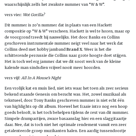
waarschijnlijk zelfs het zwakste nummer van “W & W”.
vers vier:
Wot Gorilla?
Dit nummer is zo’n nummer dat in plaats van een Hackett
compositie op “W & W” verscheen. Hackett is wel te horen, maar op
de voorgrond treedt hij nauwelijks. Het door Banks en Collins
geschreven instrumentale nummer neigt veel naar het werk dat
Collins deed met hobby jamband
Brand X
. Weer is het die
schitterende percussie die Collins naar grote hoogte doet stijgen.
Het is toch wel erg jammer dat we dit soort werk van de kleine
kalende man sindsdien vrijwel nooit meer hoorden.
vers vijf:
All In A Mouse’s Night
Een vrolijk kat en muis lied, niet iets waar het toen als zeer serieus
bekend staande Genesis om berucht was. Het, zowel muzikaal als
tekstueel, door Tony Banks geschreven nummer is niet echt één
van highlights op dit album. Hoewel het fraaie intro nog een hoop
goeds belooft, is het toch behelpen tijdens de rest van dit nummer.
Simpele drumpartijen, zware basaanslag hier en een slaggitaartje
daar. Nee, dat is toch niet het optimale rendement vanuit een zeer
getalenteerde groep muzikanten halen. Een aardig tussendoortje