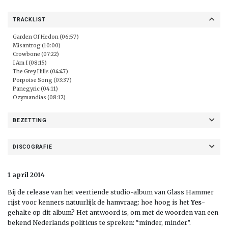
TRACKLIST
Garden Of Hedon (06:57)
Misantrog (10:00)
Crowbone (07:22)
I Am I (08:15)
The Grey Hills (04:47)
Porpoise Song (03:37)
Panegyric (04:11)
Ozymandias (08:12)
BEZETTING
DISCOGRAFIE
1 april 2014
Bij de release van het veertiende studio-album van Glass Hammer
rijst voor kenners natuurlijk de hamvraag: hoe hoog is het
Yes
-
gehalte op dit album? Het antwoord is, om met de woorden van een
bekend Nederlands politicus te spreken: “minder, minder”.