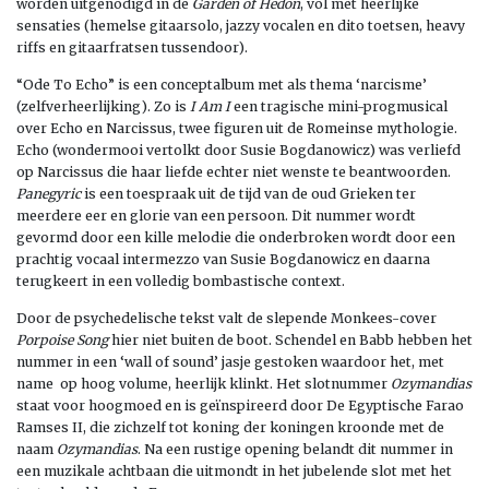
worden uitgenodigd in de
Garden of Hedon
, vol met heerlijke
sensaties (hemelse gitaarsolo, jazzy vocalen en dito toetsen, heavy
riffs en gitaarfratsen tussendoor).
“Ode To Echo” is een conceptalbum met als thema ‘narcisme’
(zelfverheerlijking). Zo is
I Am I
een tragische mini-progmusical
over Echo en Narcissus, twee figuren uit de Romeinse mythologie.
Echo (wondermooi vertolkt door Susie Bogdanowicz) was verliefd
op Narcissus die haar liefde echter niet wenste te beantwoorden.
Panegyric
is een toespraak uit de tijd van de oud Grieken ter
meerdere eer en glorie van een persoon. Dit nummer wordt
gevormd door een kille melodie die onderbroken wordt door een
prachtig vocaal intermezzo van Susie Bogdanowicz en daarna
terugkeert in een volledig bombastische context.
Door de psychedelische tekst valt de slepende Monkees-cover
Porpoise Song
hier niet buiten de boot. Schendel en Babb hebben het
nummer in een ‘wall of sound’ jasje gestoken waardoor het, met
name op hoog volume, heerlijk klinkt. Het slotnummer
Ozymandias
staat voor hoogmoed en is geïnspireerd door De Egyptische Farao
Ramses II, die zichzelf tot koning der koningen kroonde met de
naam
Ozymandias
. Na een rustige opening belandt dit nummer in
een muzikale achtbaan die uitmondt in het jubelende slot met het