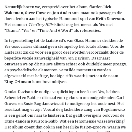
Natuurlijk horen we, verspreid over het album, flarden
Rick
Wakeman
,
Steve Howe
en
Jon Anderson
, maar ook passages die
doen denken aan het typische Hammond-spel van
Keith Emerson
.
Het nummer
The Grey Hills
klinkt nog het meest als Yes met
“Drama”, “Yes” en “Time And A Word”
als referenties.
In tegenstelling tot de laatste cd’s van Glass Hammer drukken de
Yes-associaties ditmaal geen stempel op het totale album. Voor de
luisteraar zal dit voor een groot deel worden veroorzaakt door de
beperkte vocale aanwezigheid van Jon Davison. Daarnaast
ontwaren we op dit nieuwe album echter ook duidelijk meer proggy,
en psychedelische elementen. Verstilde momenten worden
afgewisseld met heftige, hoekige riffs waarbij meteen de naam
King Crimson
komt bovendrijven.
Omdat Davison de nodige verplichtingen heeft met Yes, hebben
Schendel en Babb er ditmaal voor gekozen om oudgedienden Carl
Groves en Susie Bogdanowicz uit te nodigen op het oude nest. Het
resultaat mag er zijn. Vooral de glasheldere zang van Bogdanowicz
is een genot om naar te luisteren. Dat geldt overigens ook voor de
ritme-tandem Raulston-Babb. Wat een fenomenale wisselwerking!
Het album opent dan ook in een heerlijke fusion-groove, waarin we