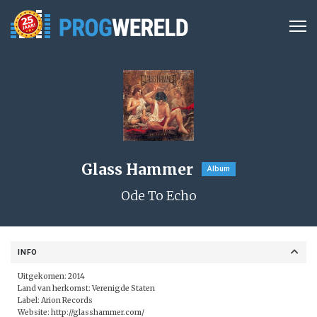
Glass Hammer
Album
Ode To Echo
INFO
Uitgekomen: 2014
Land van herkomst: Verenigde Staten
Label: Arion Records
Website:
http://glasshammer.com/