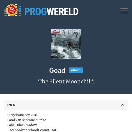
Goad
Album
The Silent Moonchild
INFO
Uitgekomen in 2016
Land van herkomst: Italië
Label:
Black Widow
Facebook:
facebook.com/GOAD