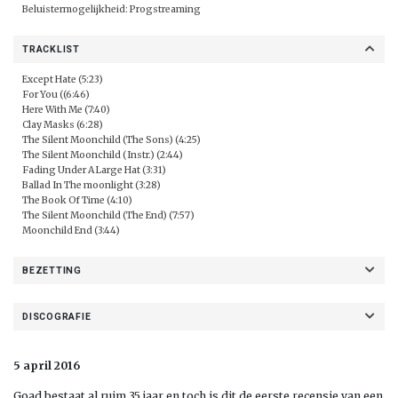
Beluistermogelijkheid:
Progstreaming
TRACKLIST
Except Hate (5:23)
For You ((6:46)
Here With Me (7:40)
Clay Masks (6:28)
The Silent Moonchild (The Sons) (4:25)
The Silent Moonchild (Instr.) (2:44)
Fading Under A Large Hat (3:31)
Ballad In The moonlight (3:28)
The Book Of Time (4:10)
The Silent Moonchild (The End) (7:57)
Moonchild End (3:44)
BEZETTING
DISCOGRAFIE
5 april 2016
Goad bestaat al ruim 35 jaar en toch is dit de eerste recensie van een