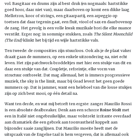
vol. Basgitaar en drums zijn al best druk (en nogmaals: hartstikke
goed hoor, daar niet van), maar daarboven op komt een dikke laag
Mellotron, koor of strings, een gitaarpartij, een arpeggio op
toetsen dat daar tegenin gaat, een fluit, viool of sax en daarbovenop
de zang. Het gevolg is een volle kwak muzikale brei die elke nuance
verstikt. Erger nog: in sommige stukken, zoals
The Silent Moonchild
(The End)
klinkt het bij tijd en wijle hartstikke vals.
Ten tweede: de composities zijn stuurloos. Ook als je de plaat vaker
draait gaan de nummers, op een enkele uitzondering na, niet echt
leven. Het zijn patchwork-broddeltjes met hier een stukje van dit en
daar een stukje van dat. Coupletje, refreintje, elke vorm van
structuur ontbreekt. Dat mag allemaal, het is immers progressieve
muziek, the sky is the limit, maar bij Goad levert het geen goede
nummers op. Dat is jammer, want een heleboel van die losse stukjes
zijn op zich best mooi, op één detail na.
Want ten derde, en wat mij betreft ten ergste: zanger Maurilio Rossi
is een absolute dealbreaker. Denk aan een schorre
Roine Stolt
met
een in Italië niet ongebruikelijke, maar volstrekt irritante overdaad
aan dramatiek die een gebrek aan toonvastheid koppelt aan
bijzonder saaie zanglijnen. Dat Maurilio moeite heeft met de
uitspraak van de Engelse taal is hem vergeven, dat is allemaal ook