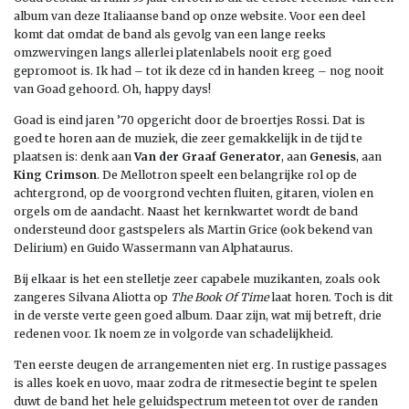
album van deze Italiaanse band op onze website. Voor een deel
komt dat omdat de band als gevolg van een lange reeks
omzwervingen langs allerlei platenlabels nooit erg goed
gepromoot is. Ik had – tot ik deze cd in handen kreeg – nog nooit
van Goad gehoord. Oh, happy days!
Goad is eind jaren ’70 opgericht door de broertjes Rossi. Dat is
goed te horen aan de muziek, die zeer gemakkelijk in de tijd te
plaatsen is: denk aan
Van der Graaf Generator
, aan
Genesis
, aan
King Crimson
. De Mellotron speelt een belangrijke rol op de
achtergrond, op de voorgrond vechten fluiten, gitaren, violen en
orgels om de aandacht. Naast het kernkwartet wordt de band
ondersteund door gastspelers als Martin Grice (ook bekend van
Delirium) en Guido Wassermann van Alphataurus.
Bij elkaar is het een stelletje zeer capabele muzikanten, zoals ook
zangeres Silvana Aliotta op
The Book Of Time
laat horen. Toch is dit
in de verste verte geen goed album. Daar zijn, wat mij betreft, drie
redenen voor. Ik noem ze in volgorde van schadelijkheid.
Ten eerste deugen de arrangementen niet erg. In rustige passages
is alles koek en uovo, maar zodra de ritmesectie begint te spelen
duwt de band het hele geluidspectrum meteen tot over de randen