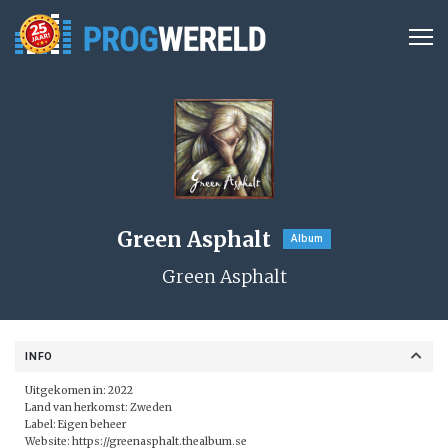
Green Asphalt
Album
Green Asphalt
INFO
Uitgekomen in: 2022
Land van herkomst: Zweden
Label: Eigen beheer
Website:
https://greenasphalt.thealbum.se