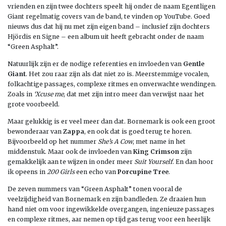
vrienden en zijn twee dochters speelt hij onder de naam Egentligen
Giant regelmatig covers van de band, te vinden op YouTube. Goed
nieuws dus dat hij nu met zijn eigen band – inclusief zijn dochters
Hjördis en Signe – een album uit heeft gebracht onder de naam
“Green Asphalt”.
Natuurlijk zijn er de nodige referenties en invloeden van
Gentle
Giant
. Het zou raar zijn als dat niet zo is. Meerstemmige vocalen,
folkachtige passages, complexe ritmes en onverwachte wendingen.
Zoals in
‘Xcuse me
, dat met zijn intro meer dan verwijst naar het
grote voorbeeld.
Maar gelukkig is er veel meer dan dat. Bornemark is ook een groot
bewonderaar van
Zappa
, en ook dat is goed terug te horen.
Bijvoorbeeld op het nummer
She’s A Cow
, met name in het
middenstuk. Maar ook de invloeden van
King Crimson
zijn
gemakkelijk aan te wijzen in onder meer
Suit Yourself
. En dan hoor
ik opeens in
200 Girls
een echo van
Porcupine Tree
.
De zeven nummers van “Green Asphalt” tonen vooral de
veelzijdigheid van Bornemark en zijn bandleden. Ze draaien hun
hand niet om voor ingewikkelde overgangen, ingenieuze passages
en complexe ritmes, aar nemen op tijd gas terug voor een heerlijk