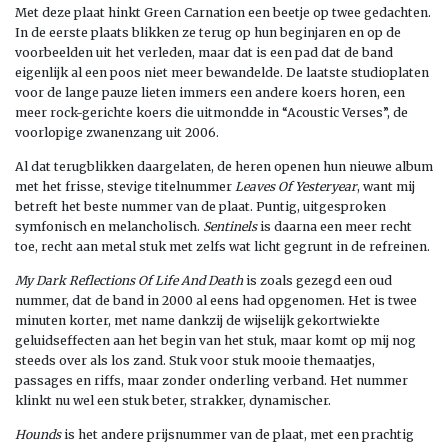
Met deze plaat hinkt Green Carnation een beetje op twee gedachten.
In de eerste plaats blikken ze terug op hun beginjaren en op de
voorbeelden uit het verleden, maar dat is een pad dat de band
eigenlijk al een poos niet meer bewandelde. De laatste studioplaten
voor de lange pauze lieten immers een andere koers horen, een
meer rock-gerichte koers die uitmondde in “Acoustic Verses”, de
voorlopige zwanenzang uit 2006.
Al dat terugblikken daargelaten, de heren openen hun nieuwe album
met het frisse, stevige titelnummer
Leaves Of Yesteryear
, want mij
betreft het beste nummer van de plaat. Puntig, uitgesproken
symfonisch en melancholisch.
Sentinels
is daarna een meer recht
toe, recht aan metal stuk met zelfs wat licht gegrunt in de refreinen.
My Dark Reflections Of Life And Death
is zoals gezegd een oud
nummer, dat de band in 2000 al eens had opgenomen. Het is twee
minuten korter, met name dankzij de wijselijk gekortwiekte
geluidseffecten aan het begin van het stuk, maar komt op mij nog
steeds over als los zand. Stuk voor stuk mooie themaatjes,
passages en riffs, maar zonder onderling verband. Het nummer
klinkt nu wel een stuk beter, strakker, dynamischer.
Hounds
is het andere prijsnummer van de plaat, met een prachtig