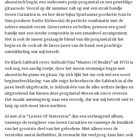
akoestisch begin, een ouderwets potje progmetal en een geweldige
gitaarsolo. Vooral op dit nummer valt op wat een strak bandje
Green Carnation is, en hoe deze bijna Spartaanse productie (van In
Vain producer Endre Kirkesola) de perfecte combinatie met de
sobere muziek vormt. Geen toeters en bellen, gewoon een goed
bandje met een sterke compositie in een smaakvol arrangement.
Het is ook de meest geslaagde blend van die progmetal uit het
begin en de rock uit de latere jaren van de band, een prachtige
ontwikkeling wat mij betreft.
De Black Sabbath cover
Solitude
(Van “Master Of Reality” uit 1971) is
ook nog een aardig toetje, door het mooie stemmige begin met
akoestische piano en gitaar. Op zich lijkt het me ook wel een soort
beginselverklaring: van alle ruige kolereherrie die Sabbath in al die
jaren heeft uitgebracht, is
Solitude
één van de aller softste liedjes en
uitgerekend dat kiezen deze progmetal-Noren uit om te coveren.
Het maakt nieuwsgierig naar een vervolg, dat wat mij betreft niet te
lang op zich moet laten wachten.
Al met al is “Leaves Of Yesteryear” dus een verheugend album,
vanwege de terugkeer van Green Carnation en vanwege de kwaliteit
van het grootste deel van het gebodene. Niet alleen voor de
verstokte metal-liefhebber, ik verwacht dat veel prog-fans hier ook