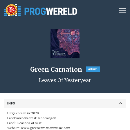
Green Carnation
Album
Leaves Of Yesteryear
INFO
Uitgekomen in: 2020
Land van herkomst: Noorwegen
Label:
Seasons of Mist
Website:
www.greencarnationmusic.com