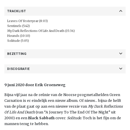
TRACKLIST
Leaves Of Yesteryear (8:03)
Sentinels (5:42)
My Dark Reflections Of Life And Death (15:36)
Hounds (10:10)
Solitude (5:05)
BEZETTING
DISCOGRAFIE
9 juni 2020 door Erik Groeneweg
Bijna vijf jaar na de reünie van de Noorse progmetalhelden Green
Carnation is er eindelijk een nieuw album. Of nieuw… bijna de helft
van de plaat gaat op aan een nieuwe versie van
My Dark Reflections
Of Life And Death
(van “A Journey To The End Of The Night” uit
2000) en een
Black Sabbath
cover:
Solitude
. Toch is het fijn om de
mannen terug te hebben.