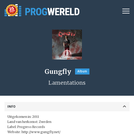
Gungfly
Album
Lamentations
INFO
Uitgekomen in: 2011
Land van herkomst: Zweden
Label:
Progress Records
Website:
http://www.gungfly.net/