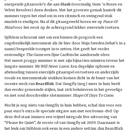
snerpende gitaarsolo’s die aan
Slash
(voormalig Guns ’n Roses en
Velvet Revolver) doen denken. Met het grootste gemak kantelt dit
nummer tegen het eind om in een ritmisch en swingend stuk
muziek te eindigen. Na al dit gitaargeweld horen we op
Peace Of
Mind
voor het eerst op de achtergrond lekker zwevende toetsen.
Sjöblom schroomt niet om een binnen de progrock een
ongebruikelijk instrument als de hier door Maja Sweden (what’s in a
name) bespeelde trompet in te zetten. Het geeft het verder
eenvoudige
The Game
een fijne Caribische aandoende sfeer.
Het meest proggy nummer is met zijn bijna tien minuten tevens het
langste nummer
We Will Never Leave
. Een degelijke opbouw en
afwisseling tussen enerzijds gitaarspel en toetsen en anderzijds
vocale en instrumentale stukken komen dicht in de buurt van het
recente werk van
Beardfish
. Dat Gungfly (nog) meer in huis heeft
dan eerder genoemde stijlen, laat zich beluisteren in het gevoelige
en met soul doordrenkte slotnummer
Shape Of Days To Come
.
Mocht je nog niets van Gungfly in huis hebben, schaf dan voor een
paar euro’s extra de speciale uitgave aan met een bonus-dvd. Op
deze dvd staat immers een vrijwel integrale live-uitvoering van
“Please Be Quiet”, de eerste cd van Gungfly uit 2009. Daarnaast is
het leuk om Sjöblom ook eens in een andere setting dan Beardfish