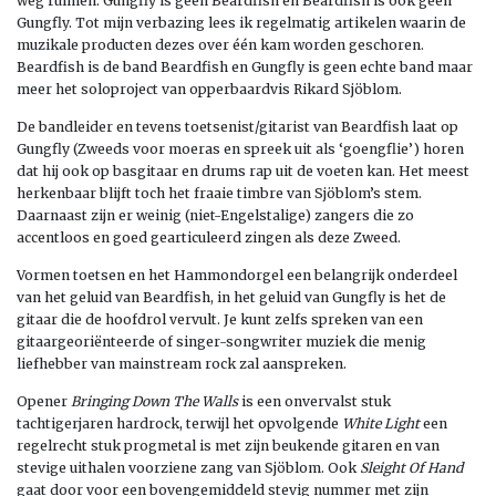
weg ruimen. Gungfly is geen Beardfish en Beardfish is ook geen
Gungfly. Tot mijn verbazing lees ik regelmatig artikelen waarin de
muzikale producten dezes over één kam worden geschoren.
Beardfish is de band Beardfish en Gungfly is geen echte band maar
meer het soloproject van opperbaardvis Rikard Sjöblom.
De bandleider en tevens toetsenist/gitarist van Beardfish laat op
Gungfly (Zweeds voor moeras en spreek uit als ‘goengflie’) horen
dat hij ook op basgitaar en drums rap uit de voeten kan. Het meest
herkenbaar blijft toch het fraaie timbre van Sjöblom’s stem.
Daarnaast zijn er weinig (niet-Engelstalige) zangers die zo
accentloos en goed gearticuleerd zingen als deze Zweed.
Vormen toetsen en het Hammondorgel een belangrijk onderdeel
van het geluid van Beardfish, in het geluid van Gungfly is het de
gitaar die de hoofdrol vervult. Je kunt zelfs spreken van een
gitaargeoriënteerde of singer-songwriter muziek die menig
liefhebber van mainstream rock zal aanspreken.
Opener
Bringing Down The Walls
is een onvervalst stuk
tachtigerjaren hardrock, terwijl het opvolgende
White Light
een
regelrecht stuk progmetal is met zijn beukende gitaren en van
stevige uithalen voorziene zang van Sjöblom. Ook
Sleight Of Hand
gaat door voor een bovengemiddeld stevig nummer met zijn