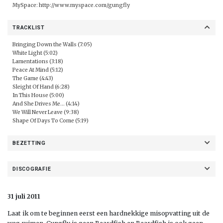
MySpace:
http://www.myspace.com/gungfly
TRACKLIST
Bringing Down the Walls (7:05)
White Light (5:02)
Lamentations (3:18)
Peace At Mind (5:12)
The Game (4:43)
Sleight Of Hand (6:28)
In This House (5:00)
And She Drives Me... (4:14)
We Will Never Leave (9:38)
Shape Of Days To Come (5:19)
BEZETTING
DISCOGRAFIE
31 juli 2011
Laat ik om te beginnen eerst een hardnekkige misopvatting uit de