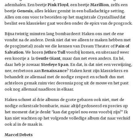
ademhalen. Een beetje
Pink Floyd
, een beetje
Marillion
, zelfs een
beetje
Genesis
, alles lekker gemixt in een balladachtige setting.
Alles om ons voor te bereiden op het magistrale
Crystallised
dat
beslist een klassieker gaat worden onder de epics van de progrock.
Bijna twintig minuten lang bombardeert Haken ons met de ene
vondst na de andere. Denk niet dat we alleen te maken hebben met
de prog(metal) zoals we die kennen van Dream Theater of
Pain of
Salvation
. We horen
Jethro Tull
voorbij komen, en uiteraard weer
een koortje a la
Gentle Giant
, maar dan net even anders. En hé,
daar heb je zowaar
Steeleye Span
. En dat, is dat niet een verwijzing,
nee, eerbetoon aan
Renaissance
? Haken kent zijn klassiekers en
behandelt ze allemaal met de nodige respect en schudt dus met
achteloos gemak ruim vier decennia prog uit de mouw en het past
ook nog allemaal naadloos in elkaar.
Haken schuwt al drie albums de grote gebaren ook niet, met de
nodige orkestrale bombarie, maar altijd gedoseerd en precies op
het moment dat je denkt ‘kan dat gepiel nou eens voorbij zijn?’ Ik
kan niet wachten op het volgende volledige album dat naar verluid
ook al in de maak is.
Marcel Debets