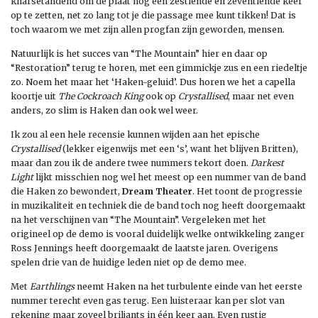
knarsetandend om de plaat nog een zestiende en zeventiende keer
op te zetten, net zo lang tot je die passage mee kunt tikken! Dat is
toch waarom we met zijn allen progfan zijn geworden, mensen.
Natuurlijk is het succes van “The Mountain” hier en daar op
“Restoration” terug te horen, met een gimmickje zus en een riedeltje
zo. Noem het maar het ‘Haken-geluid’. Dus horen we het a capella
koortje uit
The Cockroach King
ook op
Crystallised
, maar net even
anders, zo slim is Haken dan ook wel weer.
Ik zou al een hele recensie kunnen wijden aan het epische
Crystallised
(lekker eigenwijs met een ‘s’, want het blijven Britten),
maar dan zou ik de andere twee nummers tekort doen.
Darkest
Light
lijkt misschien nog wel het meest op een nummer van de band
die Haken zo bewondert,
Dream Theater
. Het toont de progressie
in muzikaliteit en techniek die de band toch nog heeft doorgemaakt
na het verschijnen van “The Mountain”. Vergeleken met het
origineel op de demo is vooral duidelijk welke ontwikkeling zanger
Ross Jennings heeft doorgemaakt de laatste jaren. Overigens
spelen drie van de huidige leden niet op de demo mee.
Met
Earthlings
neemt Haken na het turbulente einde van het eerste
nummer terecht even gas terug. Een luisteraar kan per slot van
rekening maar zoveel briljants in één keer aan. Even rustig