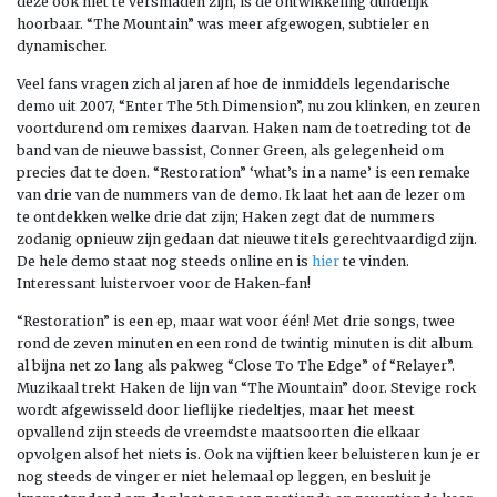
deze ook niet te versmaden zijn, is de ontwikkeling duidelijk
hoorbaar. “The Mountain” was meer afgewogen, subtieler en
dynamischer.
Veel fans vragen zich al jaren af hoe de inmiddels legendarische
demo uit 2007, “Enter The 5th Dimension”, nu zou klinken, en zeuren
voortdurend om remixes daarvan. Haken nam de toetreding tot de
band van de nieuwe bassist, Conner Green, als gelegenheid om
precies dat te doen. “Restoration” ‘what’s in a name’ is een remake
van drie van de nummers van de demo. Ik laat het aan de lezer om
te ontdekken welke drie dat zijn; Haken zegt dat de nummers
zodanig opnieuw zijn gedaan dat nieuwe titels gerechtvaardigd zijn.
De hele demo staat nog steeds online en is
hier
te vinden.
Interessant luistervoer voor de Haken-fan!
“Restoration” is een ep, maar wat voor één! Met drie songs, twee
rond de zeven minuten en een rond de twintig minuten is dit album
al bijna net zo lang als pakweg “Close To The Edge” of “Relayer”.
Muzikaal trekt Haken de lijn van “The Mountain” door. Stevige rock
wordt afgewisseld door lieflijke riedeltjes, maar het meest
opvallend zijn steeds de vreemdste maatsoorten die elkaar
opvolgen alsof het niets is. Ook na vijftien keer beluisteren kun je er
nog steeds de vinger er niet helemaal op leggen, en besluit je