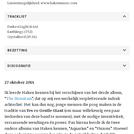
Luistermogelijkheid:
www.hakenmusic.com
TRACKLIST
Darkest Light (6:46)
Earthlings (7:52)
Crystallised (19:24)
BEZETTING
DISCOGRAFIE
27 oktober 2014
Ik leerde Haken kennen bij het verschijnen van het derde album,
“
The Mountain
”, dat op mij een werkelijk verpletterende indruk
achterliet. Het kan dus nog, jonge mensen die prog maken in de
traditie van
Yes
en
Gentle Giant
(om maar willekeurig een paar
invloeden van deze band te noemen), met de nodige inventiviteit,
verrassende wendingen én power. Pas hierna leerde ik de twee
oudere albums van Haken kennen, “Aquarius” en “Visions”. Hoewel