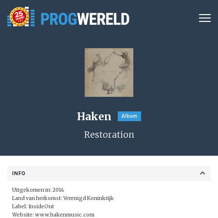
Haken
Album
Restoration
INFO
Uitgekomen in: 2014
Land van herkomst: Verenigd Koninkrijk
Label:
InsideOut
Website:
www.hakenmusic.com