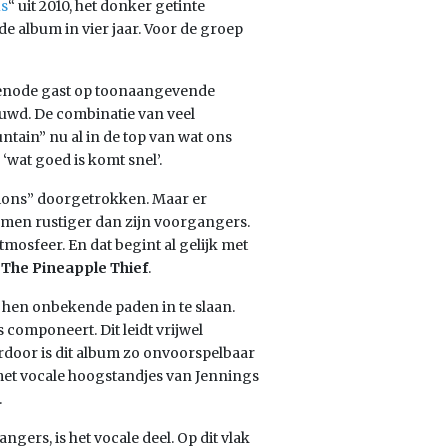
us
“ uit 2010, het donker getinte
rde album in vier jaar. Voor de groep
genode gast op toonaangevende
huwd. De combinatie van veel
tain” nu al in de top van wat ons
wat goed is komt snel’.
sions” doorgetrokken. Maar er
men rustiger dan zijn voorgangers.
tmosfeer. En dat begint al gelijk met
n
The Pineapple Thief
.
hen onbekende paden in te slaan.
componeert. Dit leidt vrijwel
door is dit album zo onvoorspelbaar
et vocale hoogstandjes van Jennings
.
ngers, is het vocale deel. Op dit vlak