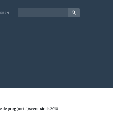
search
EREN
ie de prog(metal)scene sinds 2010