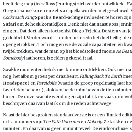
heeft de groep (lees: Ross Jennings) zich verder ontwikkeld.
Gregoriaanse koren en zelfs a capella worden niet geschuwd. H
Cockroach King
Spock’s Beard
-achtige invloeden te horen zijn
Safari
om de hoek komt kijken. Denk niet dat naast Ross Jenni
zingen. Dat doet alleen toetsenist Diego Tejeida. De stem van J
gedubbeld. Verder wordt – onder het credo het doel heiligt de
opengetrokken. Toch mogen we de vocale capaciteiten en kwali
twijfel trekken. Wat de man op het bloedstollend mooie
As Deat
Somebody
laat horen, is zelden gekend fraai.
Zwakke momenten heb ik niet kunnen ontdekken. Ook niet na een
nog, het album groeit per draaibeurt.
Falling Back To Earth
(met
Headspace
) en
Pareidolia
(waarin de groep regelmatig laat ho
favorieten behoort), klokken beide ruim boven de tien minuten.
horen. De onverwachte wendingen zijn talrijk en vaak onnavolg
beschrijven daarvan laat ik om die reden achterwege.
Naast de hier besproken standaardversie is er een ‘limited edit
extra nummers op:
The Path Unbeaten
en
Nobody.
Ze krikken de 
minuten. En daarvan is geen minuut teveel. De eindconclusie i