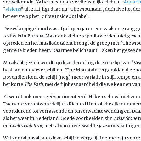
verwelkomde. Na het meer dan verdienstelijke debuut “
Aquari
“
Visions
” uit 2011, ligt daar nu “The Mountain”, derhalve het de
het eerste op het Duitse InsideOut label.
De zeskoppige band was afgelopen jaren een vaak en graag 
festivals in Europa. Maar ook kleinere podia werden niet gesc
optreden en het muzikale talent brengt de groep met “The Moun
genre te bieden heeft. Daarmee belichaamt Haken het gezegde ‘
Muzikaal gezien wordt op deze derdeling de grote lijn van “Vi
bestaan nuanceverschillen. “The Mountain” is gemiddeld geno
Bovendien kent de schijf (nog) meer variatie in stijl, tempo en a
het korte
The Path
, met de fijnbesnaardheid die we kennen va
Er wordt ook meer geëxperimenteerd. Haken schuwt niet voor 
Daarvoor verantwoordelijk is Richard Hensall die alle nummers 
voortdurend tot verrassende en onverwachte wendingen. Daar
als het weer in Nederland. Goede voorbeelden zijn
Atlas Stone
m
en
Cockroach King
met tal van onverwachte jazzy uitspattingen
Wat vooral opvalt aan deze schijf in vergelijking met zijn voorga