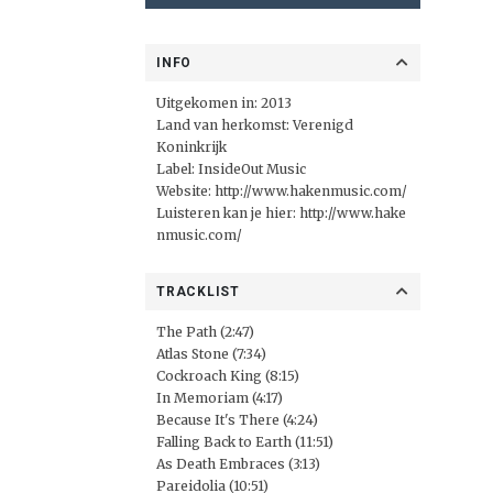
INFO
Uitgekomen in: 2013
Land van herkomst: Verenigd
Koninkrijk
Label:
InsideOut Music
Website:
http://www.hakenmusic.com/
Luisteren kan je hier:
http://www.hake
nmusic.com/
TRACKLIST
The Path (2:47)
Atlas Stone (7:34)
Cockroach King (8:15)
In Memoriam (4:17)
Because It's There (4:24)
Falling Back to Earth (11:51)
As Death Embraces (3:13)
Pareidolia (10:51)