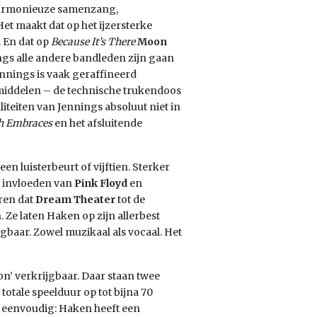
 Harmonieuze samenzang,
et maakt dat op het ijzersterke
. En dat op
Because It’s There
Moon
ngs alle andere bandleden zijn gaan
ennings is vaak geraffineerd
 middelen – de technische trukendoos
teiten van Jennings absoluut niet in
h Embraces
en het afsluitende
 luisterbeurt of vijftien. Sterker
 invloeden van
Pink Floyd
en
ren dat
Dream Theater
tot de
 Ze laten Haken op zijn allerbest
baar. Zowel muzikaal als vocaal. Het
ion’ verkrijgbaar. Daar staan twee
totale speelduur op tot bijna 70
s eenvoudig: Haken heeft een