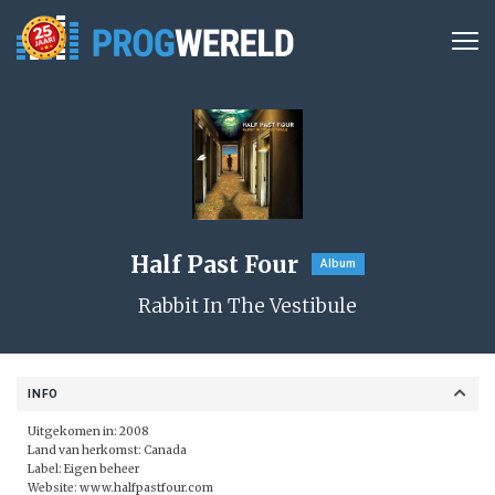
Half Past Four
Album
Rabbit In The Vestibule
INFO
Uitgekomen in: 2008
Land van herkomst: Canada
Label:
Eigen beheer
Website:
www.halfpastfour.com