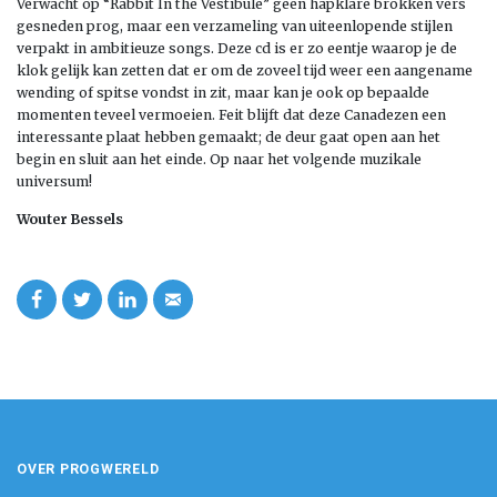
Verwacht op “Rabbit In the Vestibule” geen hapklare brokken vers
gesneden prog, maar een verzameling van uiteenlopende stijlen
verpakt in ambitieuze songs. Deze cd is er zo eentje waarop je de
klok gelijk kan zetten dat er om de zoveel tijd weer een aangename
wending of spitse vondst in zit, maar kan je ook op bepaalde
momenten teveel vermoeien. Feit blijft dat deze Canadezen een
interessante plaat hebben gemaakt; de deur gaat open aan het
begin en sluit aan het einde. Op naar het volgende muzikale
universum!
Wouter Bessels
OVER PROGWERELD