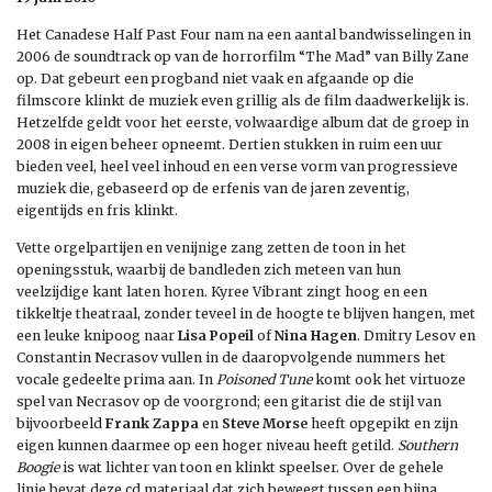
Het Canadese Half Past Four nam na een aantal bandwisselingen in
2006 de soundtrack op van de horrorfilm “The Mad” van Billy Zane
op. Dat gebeurt een progband niet vaak en afgaande op die
filmscore klinkt de muziek even grillig als de film daadwerkelijk is.
Hetzelfde geldt voor het eerste, volwaardige album dat de groep in
2008 in eigen beheer opneemt. Dertien stukken in ruim een uur
bieden veel, heel veel inhoud en een verse vorm van progressieve
muziek die, gebaseerd op de erfenis van de jaren zeventig,
eigentijds en fris klinkt.
Vette orgelpartijen en venijnige zang zetten de toon in het
openingsstuk, waarbij de bandleden zich meteen van hun
veelzijdige kant laten horen. Kyree Vibrant zingt hoog en een
tikkeltje theatraal, zonder teveel in de hoogte te blijven hangen, met
een leuke knipoog naar
Lisa Popeil
of
Nina Hagen
. Dmitry Lesov en
Constantin Necrasov vullen in de daaropvolgende nummers het
vocale gedeelte prima aan. In
Poisoned Tune
komt ook het virtuoze
spel van Necrasov op de voorgrond; een gitarist die de stijl van
bijvoorbeeld
Frank Zappa
en
Steve Morse
heeft opgepikt en zijn
eigen kunnen daarmee op een hoger niveau heeft getild.
Southern
Boogie
is wat lichter van toon en klinkt speelser. Over de gehele
linie bevat deze cd materiaal dat zich beweegt tussen een bijna