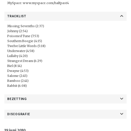
MySpace:
www.myspace.com/halfpast4
TRACKLIST
Missing Sevenths (2:37)
Johnny (2:54)
Poisoned Tune (7:53)
Southern Boogie (4:15)
Twelve Little Words (5:18)
Underwater (4:58)
Lullaby (4:20)
Strangest Dream (6:29)
Biel (8:14)
Dwayne (4:53)
Salome (2:45)
Bamboo (2:41)
Rabbit (6:08)
BEZETTING
DISCOGRAFIE
19 juni 2010