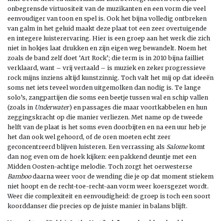
onbegrensde virtuositeit van de muzikanten en een vorm die veel
eenvoudiger van toon en spel is. Ook het bijna volledig ontbreken
van galm in het geluid maakt deze plaat tot een zeer overtuigende
en integere luisterervaring. Hier is een groep aan het werk die zich
niet in hokjes laat drukken en zijn eigen weg bewandelt. Noem het
zoals de band zelf doet ‘Art Rock’; die term is in 2010 bijna failliet
verklaard, want – vrij vertaald – is muziek en zeker progressieve
rock mijns inziens altijd kunstzinnig. Toch valt het mij op dat ideeën
soms net iets teveel worden uitgemolken dan nodig is. Te lange
solo’s, zangpartijen die soms een beetje tussen wal en schip vallen
(zoals in
Underwater
) en passages die maar voortkabbelen en hun
zeggingskracht op die manier verliezen. Met name op de tweede
helft van de plaat is het soms even doorbijten en na een uur heb je
het dan ook wel gehoord, of de oren moeten echt zeer
geconcentreerd blijven luisteren. Een verrassing als
Salome
komt
dan nog even om de hoek kijken: een pakkend deuntje met een
Midden Oosten-achtige melodie. Toch zorgt het oerwesterse
Bamboo
daarna weer voor de wending die je op dat moment stiekem
niet hoopt en de recht-toe-recht-aan vorm weer koersgezet wordt.
Weer die complexiteit en eenvoudigheid: de groep is toch een soort
koorddanser die precies op de juiste manier in balans blijft.