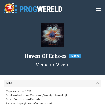
Haven Of Echoes
Album
Memento Vivere
INFO
Uitgekomen in: 2024
Land van herkomst: Duitsland/Verenigd Koninkrijk
Label:
Construction Records
Website:
https://havenofechoes.com/