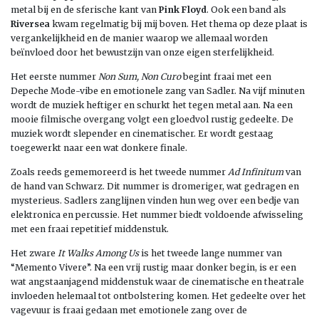
metal bij en de sferische kant van
Pink Floyd
. Ook een band als
Riversea
kwam regelmatig bij mij boven. Het thema op deze plaat is
vergankelijkheid en de manier waarop we allemaal worden
beïnvloed door het bewustzijn van onze eigen sterfelijkheid.
Het eerste nummer
Non Sum, Non Curo
begint fraai met een
Depeche Mode-vibe en emotionele zang van Sadler. Na vijf minuten
wordt de muziek heftiger en schurkt het tegen metal aan. Na een
mooie filmische overgang volgt een gloedvol rustig gedeelte. De
muziek wordt slepender en cinematischer. Er wordt gestaag
toegewerkt naar een wat donkere finale.
Zoals reeds gememoreerd is het tweede nummer
Ad Infinitum
van
de hand van Schwarz. Dit nummer is dromeriger, wat gedragen en
mysterieus. Sadlers zanglijnen vinden hun weg over een bedje van
elektronica en percussie. Het nummer biedt voldoende afwisseling
met een fraai repetitief middenstuk.
Het zware
It Walks Among Us
is het tweede lange nummer van
“Memento Vivere”. Na een vrij rustig maar donker begin, is er een
wat angstaanjagend middenstuk waar de cinematische en theatrale
invloeden helemaal tot ontbolstering komen. Het gedeelte over het
vagevuur is fraai gedaan met emotionele zang over de