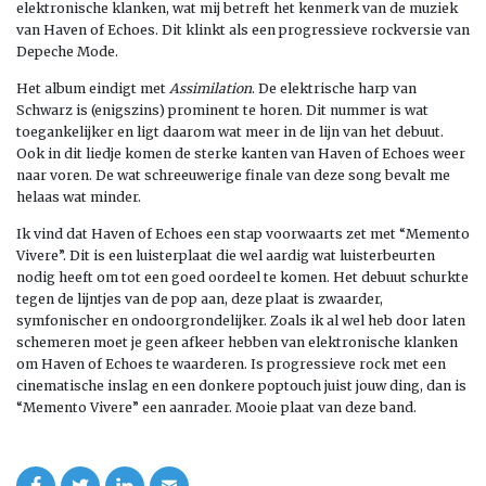
elektronische klanken, wat mij betreft het kenmerk van de muziek
van Haven of Echoes. Dit klinkt als een progressieve rockversie van
Depeche Mode.
Het album eindigt met
Assimilation
. De elektrische harp van
Schwarz is (enigszins) prominent te horen. Dit nummer is wat
toegankelijker en ligt daarom wat meer in de lijn van het debuut.
Ook in dit liedje komen de sterke kanten van Haven of Echoes weer
naar voren. De wat schreeuwerige finale van deze song bevalt me
helaas wat minder.
Ik vind dat Haven of Echoes een stap voorwaarts zet met “Memento
Vivere”. Dit is een luisterplaat die wel aardig wat luisterbeurten
nodig heeft om tot een goed oordeel te komen. Het debuut schurkte
tegen de lijntjes van de pop aan, deze plaat is zwaarder,
symfonischer en ondoorgrondelijker. Zoals ik al wel heb door laten
schemeren moet je geen afkeer hebben van elektronische klanken
om Haven of Echoes te waarderen. Is progressieve rock met een
cinematische inslag en een donkere poptouch juist jouw ding, dan is
“Memento Vivere” een aanrader. Mooie plaat van deze band.