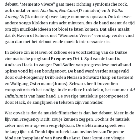
debuut. “Memento Vivere” gaat meer richting symfonische rock,
ook omdat er met
Non Sum, Non Curo
(17 minuten) en
It Walks
Among Us
(14 minuten) twee lange nummers opstaan. Ook de twee
andere songs klokken ruim acht minuten, dus de band neemt de tijd
om zijn muzikale ideeën tot bloei te laten komen. Dat alles maakt
dat ik Haven of Echoes met “Memento Vivere” een stap verder vind
gaan dan met het debuut en de muziek interessanter is.
In zekere zin is Haven of Echoes een voortzetting van de Duitse
cinematische progband
Frequency Drift
. Spil van de band is
Andreas Hack. In zanger Paul Sadler van progressieve metalband
Spires vond hij een bondgenoot. De band werd verder aangevuld
door oud-Frequency Drift-leden Nerissa Schwarz (harp en toetsen)
en Wolfgang Ostermann (drums). Schwarz heeft bovendien
compositorisch het nodige in de melk te brokkelen, het nummer
Ad
Infinitum
is van haar hand. De overige muziek is gecomponeerd
door Hack, de zanglijnen en teksten zijn van Sadler.
Wat opvalt is dat de muziek filmischer is dan het debuut. Meer in de
lijn van Frequency Drift, zou je kunnen zeggen. Toch is de muziek
zeker niet een-op-een vergelijkbaar. De elektronica speelt een
belangrijke rol. Denk bijvoorbeeld aan invloeden van
Depeche
Mode
en ‘popplaten’ van
Paradise Lost
. Daar komt een vleugje