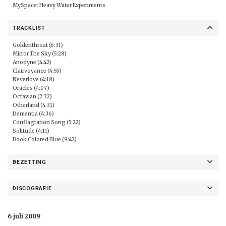
MySpace:
Heavy Water Experiments
TRACKLIST
Goldenthroat (6:31)
Mirror The Sky (5:28)
Anodyne (4:42)
Clairvoyance (4:55)
Neverlove (4:18)
Oracles (4:07)
Octavian (2:32)
Otherland (4:31)
Dementia (4:36)
Conflagration Song (5:22)
Solitude (4:11)
Book Colored Blue (9:42)
BEZETTING
DISCOGRAFIE
6 juli 2009