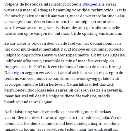
Volgens de kosteloze internetencyclopedie
Wikipedia
is zwaar
water een meer alledaagse benaming voor dideuteriumoxide. Het is
chemisch gezien identiek aan water, maar de waterstofatomen zijn
vervangen door deuteriumatomen. In sommige kerncentrales
wordt zwaar water nog steeds als moderator gebruikt om snelle
neutronen op te vangen die ontstaan bij de splitsing van uranium.
Zwaar water is ook een deel van de titel van het debuutalbum van
het door multi-instrumentalist David Melbye en drummer Roberto
Salguaro opgerichte Heavy Water Experiments. Dit uit Los Angeles,
Californië afkomstig ensemble is min of meer het vervolg op
Imogene, dat in 2007 ook een titelloos album op de markt brengt.
Naar
eigen
zeggen verzet het tweetal zich hartstochtelijk tegen de
tendens van veel moderne bands om eenvoudigweg geluiden uit
vervlogen tijden te laten herleven. Natuurlijk laat het duo zich
beïnvloeden door klassieke genres uit de jaren zestig en zeventig,
maar het stel wil daarbij, volgens diezelfde website, steeds
baanbrekend te werk gaan.
Na beluistering van deze titelloze eersteling moet ik helaas
vaststellen dat deze bewoordingen iets te rooskleurig zijn. Op dit
album laat het duo zich inderdaad heel duidelijk inspireren door
muziek uit (soms) zeer vervlogen tijden, maar het eindresultaat