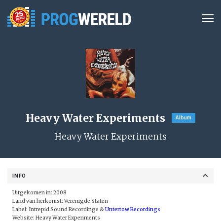
Heavy Water Experiments
Album
Heavy Water Experiments
INFO
Uitgekomen in: 2008
Land van herkomst: Verenigde Staten
Label:
Intrepid Sound Recordings
&
Untertow Recordings
Website:
Heavy Water Experiments