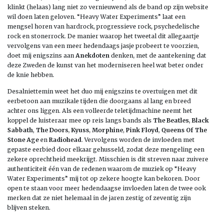
klinkt (helaas) lang niet zo vernieuwend als de band op zijn website
wil doen laten geloven. “Heavy Water Experiments” laat een
mengsel horen van hardrock, progressieve rock, psychedelische
rock en stonerrock. De manier waarop het tweetal dit allegaartje
vervolgens van een meer hedendaags jasje probeert te voorzien,
doet mij enigszins aan
Anekdoten
denken, met de aantekening dat
deze Zweden de kunst van het moderniseren heel wat beter onder
de knie hebben.
Desalniettemin weet het duo mij enigszins te overtuigen met dit
eerbetoon aan muzikale tijden die doorgaans al lang en breed
achter ons liggen. Als een volleerde teletijdmachine neemt het
koppel de luisteraar mee op reis langs bands als
The Beatles
,
Black
Sabbath
,
The Doors
,
Kyuss
,
Morphine
,
Pink Floyd
,
Queens Of The
Stone Age
en
Radiohead
. Vervolgens worden de invloeden met
gepaste eerbied door elkaar gehusseld, zodat deze mengeling een
zekere oprechtheid meekrijgt. Misschien is dit streven naar zuivere
authenticiteit één van de redenen waarom de muziek op “Heavy
Water Experiments” mij tot op zekere hoogte kan bekoren. Door
open te staan voor meer hedendaagse invloeden laten de twee ook
merken dat ze niet helemaal in de jaren zestig of zeventig zijn
blijven steken.