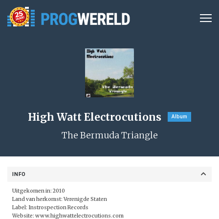
High Watt Electrocutions
Album
The Bermuda Triangle
INFO
Uitgekomen in: 2010
Land van herkomst: Verenigde Staten
Label: Instrospection Records
Website:
www.highwattelectrocutions.com