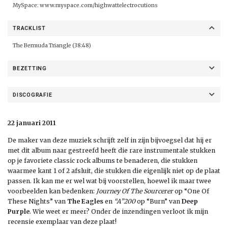
MySpace:
www.myspace.com/highwattelectrocutions
TRACKLIST
The Bermuda Triangle (38:48)
BEZETTING
DISCOGRAFIE
22 januari 2011
De maker van deze muziek schrijft zelf in zijn bijvoegsel dat hij er
met dit album naar gestreefd heeft die rare instrumentale stukken
op je favoriete classic rock albums te benaderen, die stukken
waarmee kant 1 of 2 afsluit, die stukken die eigenlijk niet op de plaat
passen. Ik kan me er wel wat bij voorstellen, hoewel ik maar twee
voorbeelden kan bedenken:
Journey Of The Sourcerer
op “One Of
These Nights” van
The Eagles
en
“A”200
op “Burn” van
Deep
Purple
. Wie weet er meer? Onder de inzendingen verloot ik mijn
recensie exemplaar van deze plaat!