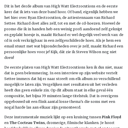
Dit is het derde album van High Watt Electrocutions en de eerste
keer dat ik iets van deze band hoor. Of band, eigenlijk hebben we
het hier over Ryan Electrocution, de artiestennaam van Richard
Settee. Richard doet alles zelf, tot en met de cd-hoezen. Hoewel de
promo die ik in handen heb een weinig profi aandoend zelf geknipt
en geplakt hoesje is, maakt Richard er wel degelijk veel werk van: de
cd is ook verkrijgbaar in een zelfgeschilderde hoes. Als je hem een
email stuurt met wat bijzonderheden over je zelf, maakt Richard een
persoonlijke hoes voor je! Kijk, dát zie ik Steven Wilson nog niet
doen!
De eerste platen van High Watt Electrocutions ken ik dus niet, maar
dat is geen belemmering. In een interview op zijn website vertelt
Settee immers dat hij er naar streeft om elk album zo verschillend
mogelijk te laten zijn. Vergelijken met resultaten uit het verleden
heeft dus geen enkele zin. Op dit album staat in elke geval één
compositie, het bijna 39 minuten lange titelstuk. Dat is overigens
opgebouwd uit een flink aantal losse thema’s die soms met een
nogal harde las aan elkaar zijn gemonteerd.
Deze instrumentale muziek lijkt op een kruising tussen
Pink Floyd
en
The Cocteau Twins
, dromerige, filmische klanken. Je hoort