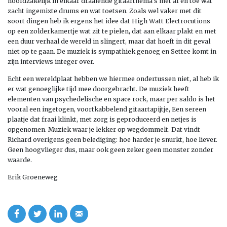
hoofdzakelijk in elkaar draaiende gitaarthema’s met af en toe wat
zacht ingemixte drums en wat toetsen. Zoals wel vaker met dit
soort dingen heb ik ergens het idee dat High Watt Electrocutions
op een zolderkamertje wat zit te pielen, dat aan elkaar plakt en met
een duur verhaal de wereld in slingert, maar dat hoeft in dit geval
niet op te gaan. De muziek is sympathiek genoeg en Settee komt in
zijn interviews integer over.
Echt een wereldplaat hebben we hiermee ondertussen niet, al heb ik
er wat genoeglijke tijd mee doorgebracht. De muziek heeft
elementen van psychedelische en space rock, maar per saldo is het
vooral een ingetogen, voortkabbelend gitaartapijtje, Een sereen
plaatje dat fraai klinkt, met zorg is geproduceerd en netjes is
opgenomen. Muziek waar je lekker op wegdommelt. Dat vindt
Richard overigens geen belediging: hoe harder je snurkt, hoe liever.
Geen hoogvlieger dus, maar ook geen zeker geen monster zonder
waarde.
Erik Groeneweg