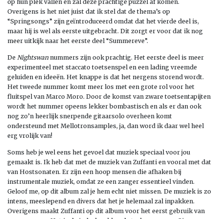
op hun plek vallen en zal deze prachtige puzzel af komen.
Overigens is het niet juist dat ik stel dat de thema’s op
“Springsongs” zijn geïntroduceerd omdat dat het vierde deel is,
maar hij is wel als eerste uitgebracht. Dit zorgt er voor dat ik nog
meer uitkijk naar het eerste deel “Summereve”.
De
Nightswan
nummers zijn ook prachtig. Het eerste deel is meer
experimenteel met staccato toetsenspel en een lading vreemde
geluiden en ideeën. Het knappe is dat het nergens storend wordt.
Het tweede nummer komt meer los met een grote rol voor het
fluitspel van Marco Moro. Door de komst van zware toetsentapijten
wordt het nummer opeens lekker bombastisch en als er dan ook
nog zo’n heerlijk snerpende gitaarsolo overheen komt
ondersteund met Mellotronsamples, ja, dan word ik daar wel heel
erg vrolijk van!
Soms heb je wel eens het gevoel dat muziek speciaal voor jou
gemaakt is. Ik heb dat met de muziek van Zuffanti en vooral met dat
van Hostsonaten. Er zijn een hoop mensen die afhaken bij
instrumentale muziek, omdat ze een zanger essentieel vinden.
Geloof me, op dit album zal je hem echt niet missen. De muziek is zo
intens, meeslepend en divers dat het je helemaal zal inpakken.
Overigens maakt Zuffanti op dit album voor het eerst gebruik van