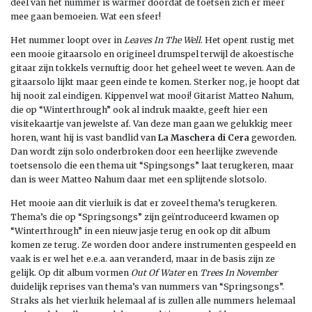
deel van het nummer is warmer doordat de toetsen zich er meer
mee gaan bemoeien. Wat een sfeer!
Het nummer loopt over in
Leaves In The Well
. Het opent rustig met
een mooie gitaarsolo en origineel drumspel terwijl de akoestische
gitaar zijn tokkels vernuftig door het geheel weet te weven. Aan de
gitaarsolo lijkt maar geen einde te komen. Sterker nog, je hoopt dat
hij nooit zal eindigen. Kippenvel wat mooi! Gitarist Matteo Nahum,
die op “Winterthrough” ook al indruk maakte, geeft hier een
visitekaartje van jewelste af. Van deze man gaan we gelukkig meer
horen, want hij is vast bandlid van
La Maschera
di Cera
geworden.
Dan wordt zijn solo onderbroken door een heerlijke zwevende
toetsensolo die een thema uit “Spingsongs” laat terugkeren, maar
dan is weer Matteo Nahum daar met een splijtende slotsolo.
Het mooie aan dit vierluik is dat er zoveel thema’s terugkeren.
Thema’s die op “Springsongs” zijn geïntroduceerd kwamen op
“Winterthrough” in een nieuw jasje terug en ook op dit album
komen ze terug. Ze worden door andere instrumenten gespeeld en
vaak is er wel het e.e.a. aan veranderd, maar in de basis zijn ze
gelijk. Op dit album vormen
Out Of Water
en
Trees In November
duidelijk reprises van thema’s van nummers van “Springsongs”.
Straks als het vierluik helemaal af is zullen alle nummers helemaal