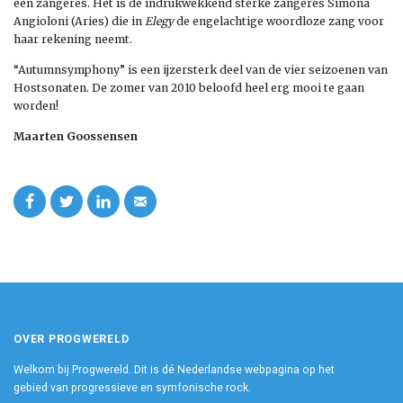
een zangeres. Het is de indrukwekkend sterke zangeres Simona
Angioloni (Aries) die in
Elegy
de engelachtige woordloze zang voor
haar rekening neemt.
“Autumnsymphony” is een ijzersterk deel van de vier seizoenen van
Hostsonaten. De zomer van 2010 beloofd heel erg mooi te gaan
worden!
Maarten Goossensen
OVER PROGWERELD
Welkom bij Progwereld. Dit is dé Nederlandse webpagina op het
gebied van progressieve en symfonische rock.