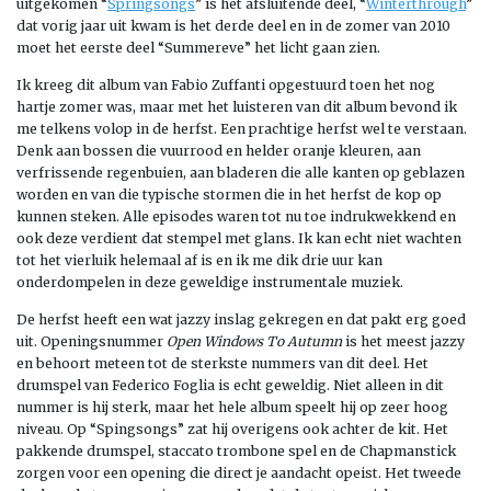
uitgekomen “
Springsongs
” is het afsluitende deel, “
Winterthrough
”
dat vorig jaar uit kwam is het derde deel en in de zomer van 2010
moet het eerste deel “Summereve” het licht gaan zien.
Ik kreeg dit album van Fabio Zuffanti opgestuurd toen het nog
hartje zomer was, maar met het luisteren van dit album bevond ik
me telkens volop in de herfst. Een prachtige herfst wel te verstaan.
Denk aan bossen die vuurrood en helder oranje kleuren, aan
verfrissende regenbuien, aan bladeren die alle kanten op geblazen
worden en van die typische stormen die in het herfst de kop op
kunnen steken. Alle episodes waren tot nu toe indrukwekkend en
ook deze verdient dat stempel met glans. Ik kan echt niet wachten
tot het vierluik helemaal af is en ik me dik drie uur kan
onderdompelen in deze geweldige instrumentale muziek.
De herfst heeft een wat jazzy inslag gekregen en dat pakt erg goed
uit. Openingsnummer
Open Windows To Autumn
is het meest jazzy
en behoort meteen tot de sterkste nummers van dit deel. Het
drumspel van Federico Foglia is echt geweldig. Niet alleen in dit
nummer is hij sterk, maar het hele album speelt hij op zeer hoog
niveau. Op “Spingsongs” zat hij overigens ook achter de kit. Het
pakkende drumspel, staccato trombone spel en de Chapmanstick
zorgen voor een opening die direct je aandacht opeist. Het tweede