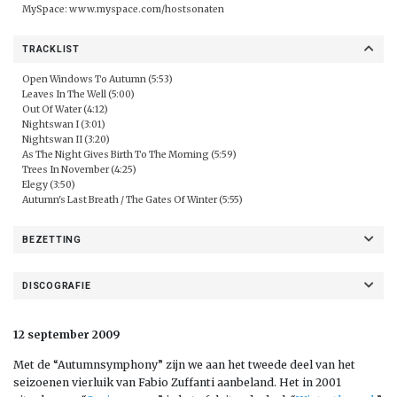
MySpace:
www.myspace.com/hostsonaten
TRACKLIST
Open Windows To Autumn (5:53)
Leaves In The Well (5:00)
Out Of Water (4:12)
Nightswan I (3:01)
Nightswan II (3:20)
As The Night Gives Birth To The Morning (5:59)
Trees In November (4:25)
Elegy (3:50)
Autumn's Last Breath / The Gates Of Winter (5:55)
BEZETTING
DISCOGRAFIE
12 september 2009
Met de “Autumnsymphony” zijn we aan het tweede deel van het
seizoenen vierluik van Fabio Zuffanti aanbeland. Het in 2001