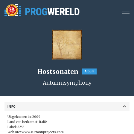
Hostsonaten
Album
Autumnsymphony
INFO
Uitgekomen in: 2009
Land van herkomst: Italië
Label: AMS
Website:
www.zuffantiprojects.com