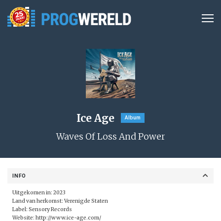
Ice Age
Album
Waves Of Loss And Power
INFO
Uitgekomen in: 2023
Land van herkomst: Verenigde Staten
Label:
Sensory Records
Website:
http://www.ice-age.com/