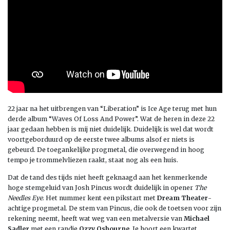
22 jaar na het uitbrengen van “Liberation” is Ice Age terug met hun
derde album “Waves Of Loss And Power”. Wat de heren in deze 22
jaar gedaan hebben is mij niet duidelijk. Duidelijk is wel dat wordt
voortgeborduurd op de eerste twee albums alsof er niets is
gebeurd. De toegankelijke progmetal, die overwegend in hoog
tempo je trommelvliezen raakt, staat nog als een huis.
Dat de tand des tijds niet heeft geknaagd aan het kenmerkende
hoge stemgeluid van Josh Pincus wordt duidelijk in opener
The
Needles Eye
. Het nummer kent een pikstart met
Dream Theater
-
achtige progmetal. De stem van Pincus, die ook de toetsen voor zijn
rekening neemt, heeft wat weg van een metalversie van
Michael
Sadler
met een randje
Ozzy Osbourne
. Je hoort een kwartet