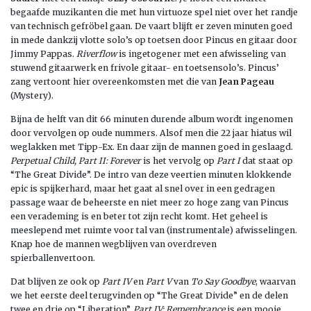
begaafde muzikanten die met hun virtuoze spel niet over het randje
van technisch gefröbel gaan. De vaart blijft er zeven minuten goed
in mede dankzij vlotte solo’s op toetsen door Pincus en gitaar door
Jimmy Pappas.
Riverflow
is ingetogener met een afwisseling van
stuwend gitaarwerk en frivole gitaar- en toetsensolo’s. Pincus’
zang vertoont hier overeenkomsten met die van
Jean Pageau
(Mystery).
Bijna de helft van dit 66 minuten durende album wordt ingenomen
door vervolgen op oude nummers. Alsof men die 22 jaar hiatus wil
weglakken met Tipp-Ex. En daar zijn de mannen goed in geslaagd.
Perpetual Child, Part II: Forever
is het vervolg op
Part I
dat staat op
“The Great Divide”. De intro van deze veertien minuten klokkende
epic is spijkerhard, maar het gaat al snel over in een gedragen
passage waar de beheerste en niet meer zo hoge zang van Pincus
een verademing is en beter tot zijn recht komt. Het geheel is
meeslepend met ruimte voor tal van (instrumentale) afwisselingen.
Knap hoe de mannen wegblijven van overdreven
spierballenvertoon.
Dat blijven ze ook op
Part IV
en
Part V
van
To Say Goodbye
, waarvan
we het eerste deel terugvinden op “The Great Divide” en de delen
twee en drie op “Liberation”.
Part IV: Remembrance
is een mooie