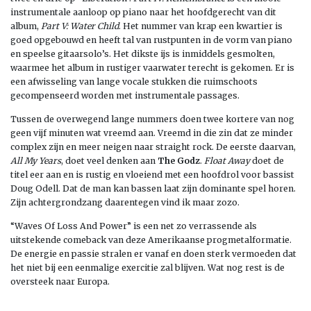
instrumentale aanloop op piano naar het hoofdgerecht van dit
album,
Part V: Water Child
. Het nummer van krap een kwartier is
goed opgebouwd en heeft tal van rustpunten in de vorm van piano
en speelse gitaarsolo’s. Het dikste ijs is inmiddels gesmolten,
waarmee het album in rustiger vaarwater terecht is gekomen. Er is
een afwisseling van lange vocale stukken die ruimschoots
gecompenseerd worden met instrumentale passages.
Tussen de overwegend lange nummers doen twee kortere van nog
geen vijf minuten wat vreemd aan. Vreemd in die zin dat ze minder
complex zijn en meer neigen naar straight rock. De eerste daarvan,
All My Years
, doet veel denken aan
The Godz
.
Float Away
doet de
titel eer aan en is rustig en vloeiend met een hoofdrol voor bassist
Doug Odell. Dat de man kan bassen laat zijn dominante spel horen.
Zijn achtergrondzang daarentegen vind ik maar zozo.
“Waves Of Loss And Power” is een net zo verrassende als
uitstekende comeback van deze Amerikaanse progmetalformatie.
De energie en passie stralen er vanaf en doen sterk vermoeden dat
het niet bij een eenmalige exercitie zal blijven. Wat nog rest is de
oversteek naar Europa.