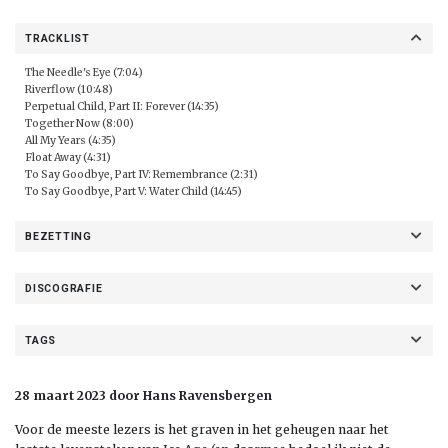
TRACKLIST
The Needle's Eye (7:04)
Riverflow (10:48)
Perpetual Child, Part II: Forever (14:35)
Together Now (8:00)
All My Years (4:35)
Float Away (4:31)
To Say Goodbye, Part IV: Remembrance (2:31)
To Say Goodbye, Part V: Water Child (14:45)
BEZETTING
DISCOGRAFIE
TAGS
28 maart 2023 door Hans Ravensbergen
Voor de meeste lezers is het graven in het geheugen naar het