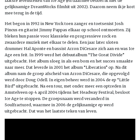
laatste levensteken van Ice Age (en daarmee bedoel ik niet de
gelijknamige DreamWorks filmhit uit 2002). Daarom neem ik je kort
mee terug in de tijd.
Het begon in 1992 in New York toen zanger en toetsenist Josh
Pincus en gitarist Jimmy Pappas elkaar op school ontmoetten. Zij
bleken hun passie voor klassieke en progressieve rock en
zwaardere muziek met elkaar te delen. Een jaar later sloten
drummer Hal Aponte en bassist Arron DiCesare zich aan en was Ice
Age een feit. In 1999 werd het debuutalbum “The Great Divide”
uitgebracht. Het album sloeg in als een bom en het succes smaakte
naar meer. Dat leverde in 2001 het album “Liberation” op. Na dit
album nam de groep afscheid van Arron DiCesare, die opgevolgd
werd door Doug Odell. In eigen beheer werd in 2004 de ep “Little
Bird” uitgebracht. Na een tour, met onder meer een optreden in
Amstelveen op 4 april 2004 tijdens het Headway Festival, besloot
Ice Age te stoppen. De groepsnaam werd veranderd in
Soulfractured, waarmee in 2006 de gelijknamige ep werd
uitgebracht. Dat was het laatste teken van leven.