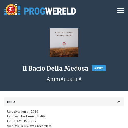
Il Bacio Della Medusa
Album
AnimAcusticA
INFO
Uitgekomen in: 2020
Land van herkomst: Italië
Label: AMS Records
Weblink:
www.ams-records.it