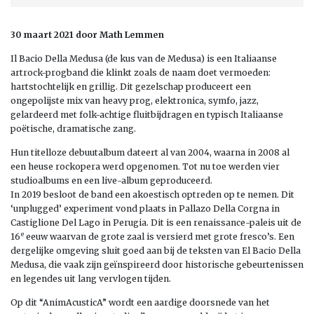
30 maart 2021 door Math Lemmen
Il Bacio Della Medusa (de kus van de Medusa) is een Italiaanse
artrock-progband die klinkt zoals de naam doet vermoeden:
hartstochtelijk en grillig. Dit gezelschap produceert een
ongepolijste mix van heavy prog, elektronica, symfo, jazz,
gelardeerd met folk-achtige fluitbijdragen en typisch Italiaanse
poëtische, dramatische zang.
Hun titelloze debuutalbum dateert al van 2004, waarna in 2008 al
een heuse rockopera werd opgenomen. Tot nu toe werden vier
studioalbums en een live-album geproduceerd.
In 2019 besloot de band een akoestisch optreden op te nemen. Dit
‘unplugged’ experiment vond plaats in Pallazo Della Corgna in
Castiglione Del Lago in Perugia. Dit is een renaissance-paleis uit de
e
16
eeuw waarvan de grote zaal is versierd met grote fresco’s. Een
dergelijke omgeving sluit goed aan bij de teksten van El Bacio Della
Medusa, die vaak zijn geïnspireerd door historische gebeurtenissen
en legendes uit lang vervlogen tijden.
Op dit “AnimAcusticA” wordt een aardige doorsnede van het