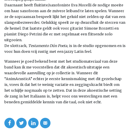
Daarnaast heeft fluitiste/saxofoniste Eva Morelli de nodige moeite
om haar saxofoons aan de zuivere leiband te laten spelen. Wanneer
ze de sopraansax bespeelt lijkt het geluid niet zelden op dat van een
slangenbezweerder. Gelukkig speelt ze op dwarsfluit de sterren van
de hemel. Dat laatste geldt ook voor gitarist Simone Brozetti en
pianist Diego Petrini die er met regelmaat een flitsende solo
uitgooien.
De slottrack,
Testamento Dún Poeta
, is in de studio opgenomen en is
voor hun doen vrij rustig met een jazzy Latin feel.
Wanneer je goed bekend bent met het studiomateriaal van deze
band kan ik me voorstellen dat dit akoestisch uitstapje een
waardevolle aanvulling op je collectie is. Wanneer dit
“AnimAcusticA” echter je eerste kennismaking met dit gezelschap
is, vrees ik dat het te weinig variatie en zeggingskracht biedt om
het schijfje nogmaals op te zetten. Dat in deze akoestische setting
de zang in het Italiaans is, helpt voor ons westerlingen met een
beneden gemiddelde kennis van die taal, ook niet echt.