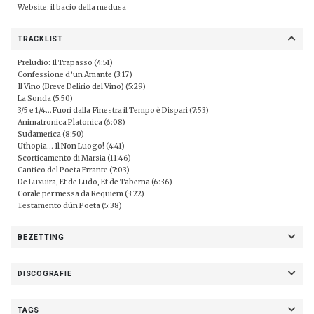
Website:
il bacio della medusa
TRACKLIST
Preludio: Il Trapasso (4:51)
Confessione d’un Amante (3:17)
Il Vino (Breve Delirio del Vino) (5:29)
La Sonda (5:50)
3/5 e 1/4…Fuori dalla Finestra il Tempo è Dispari (7:53)
Animatronica Platonica (6:08)
Sudamerica (8:50)
Uthopia… Il Non Luogo! (4:41)
Scorticamento di Marsia (11:46)
Cantico del Poeta Errante (7:03)
De Luxuira, Et de Ludo, Et de Taberna (6:36)
Corale per messa da Requiem (3:22)
Testamento dún Poeta (5:38)
BEZETTING
DISCOGRAFIE
TAGS