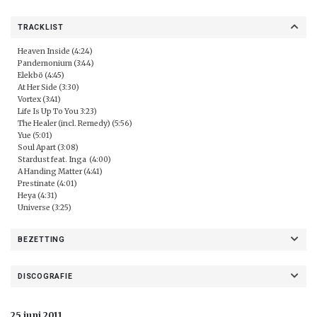
TRACKLIST
Heaven Inside (4:24)
Pandemonium (3:44)
Elekbö (4:45)
At Her Side (3:30)
Vortex (3:41)
Life Is Up To You 3:23)
The Healer (incl. Remedy) (5:56)
Yue (5:01)
Soul Apart (3:08)
Stardust feat. Inga (4:00)
A Handing Matter (4:41)
Prestinate (4:01)
Heya (4:31)
Universe (3:25)
BEZETTING
DISCOGRAFIE
25 juni 2011