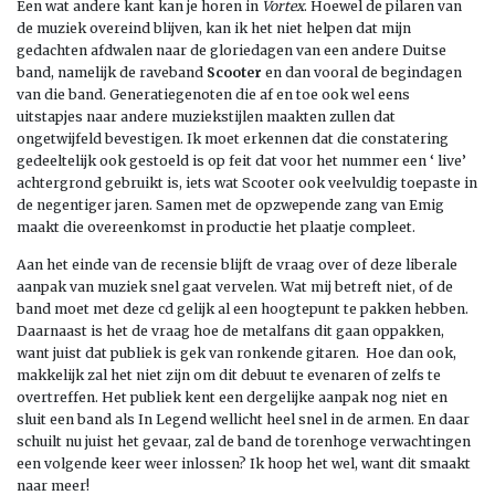
Een wat andere kant kan je horen in
Vortex
. Hoewel de pilaren van
de muziek overeind blijven, kan ik het niet helpen dat mijn
gedachten afdwalen naar de gloriedagen van een andere Duitse
band, namelijk de raveband
Scooter
en dan vooral de begindagen
van die band. Generatiegenoten die af en toe ook wel eens
uitstapjes naar andere muziekstijlen maakten zullen dat
ongetwijfeld bevestigen. Ik moet erkennen dat die constatering
gedeeltelijk ook gestoeld is op feit dat voor het nummer een ‘ live’
achtergrond gebruikt is, iets wat Scooter ook veelvuldig toepaste in
de negentiger jaren. Samen met de opzwepende zang van Emig
maakt die overeenkomst in productie het plaatje compleet.
Aan het einde van de recensie blijft de vraag over of deze liberale
aanpak van muziek snel gaat vervelen. Wat mij betreft niet, of de
band moet met deze cd gelijk al een hoogtepunt te pakken hebben.
Daarnaast is het de vraag hoe de metalfans dit gaan oppakken,
want juist dat publiek is gek van ronkende gitaren. Hoe dan ook,
makkelijk zal het niet zijn om dit debuut te evenaren of zelfs te
overtreffen. Het publiek kent een dergelijke aanpak nog niet en
sluit een band als In Legend wellicht heel snel in de armen. En daar
schuilt nu juist het gevaar, zal de band de torenhoge verwachtingen
een volgende keer weer inlossen? Ik hoop het wel, want dit smaakt
naar meer!