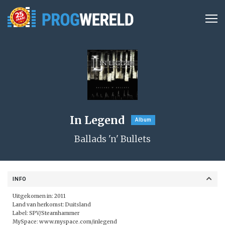
In Legend
Album
Ballads 'n' Bullets
INFO
Uitgekomen in: 2011
Land van herkomst: Duitsland
Label:
SPV/Steamhammer
MySpace:
www.myspace.com/inlegend