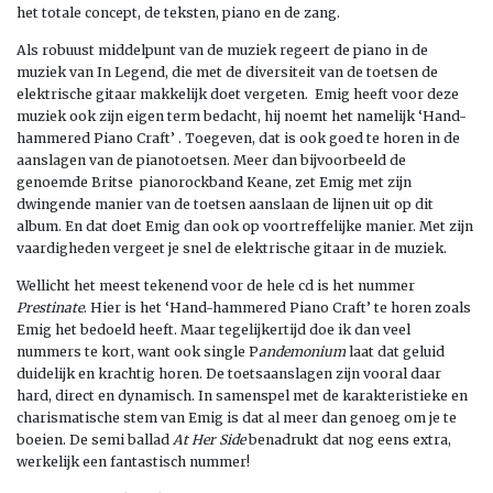
het totale concept, de teksten, piano en de zang.
Als robuust middelpunt van de muziek regeert de piano in de
muziek van In Legend, die met de diversiteit van de toetsen de
elektrische gitaar makkelijk doet vergeten. Emig heeft voor deze
muziek ook zijn eigen term bedacht, hij noemt het namelijk ‘Hand-
hammered Piano Craft’ . Toegeven, dat is ook goed te horen in de
aanslagen van de pianotoetsen. Meer dan bijvoorbeeld de
genoemde Britse pianorockband Keane, zet Emig met zijn
dwingende manier van de toetsen aanslaan de lijnen uit op dit
album. En dat doet Emig dan ook op voortreffelijke manier. Met zijn
vaardigheden vergeet je snel de elektrische gitaar in de muziek.
Wellicht het meest tekenend voor de hele cd is het nummer
Prestinate
. Hier is het ‘Hand-hammered Piano Craft’ te horen zoals
Emig het bedoeld heeft. Maar tegelijkertijd doe ik dan veel
nummers te kort, want ook single P
andemonium
laat dat geluid
duidelijk en krachtig horen. De toetsaanslagen zijn vooral daar
hard, direct en dynamisch. In samenspel met de karakteristieke en
charismatische stem van Emig is dat al meer dan genoeg om je te
boeien. De semi ballad
At Her Side
benadrukt dat nog eens extra,
werkelijk een fantastisch nummer!