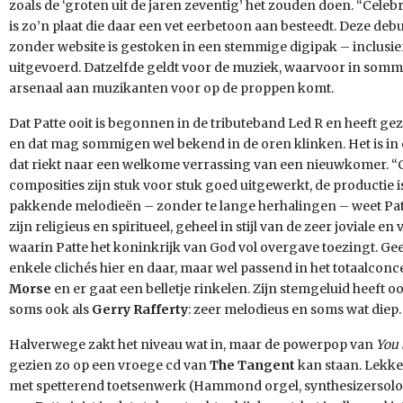
zoals de ‘groten uit de jaren zeventig’ het zouden doen. “Celeb
is zo’n plaat die daar een vet eerbetoon aan besteedt. Deze deb
zonder website is gestoken in een stemmige digipak – inclusie
uitgevoerd. Datzelfde geldt voor de muziek, waarvoor in somm
arsenaal aan muzikanten voor op de proppen komt.
Dat Patte ooit is begonnen in de tributeband Led R en heeft g
en dat mag sommigen wel bekend in de oren klinken. Het is i
dat riekt naar een welkome verrassing van een nieuwkomer. “Ce
composities zijn stuk voor stuk goed uitgewerkt, de productie is
pakkende melodieën – zonder te lange herhalingen – weet Patt
zijn religieus en spiritueel, geheel in stijl van de zeer joviale 
waarin Patte het koninkrijk van God vol overgave toezingt. Gee
enkele clichés hier en daar, maar wel passend in het totaalco
Morse
en er gaat een belletje rinkelen. Zijn stemgeluid heeft 
soms ook als
Gerry Rafferty
: zeer melodieus en soms wat diep.
Halverwege zakt het niveau wat in, maar de powerpop van
You 
gezien zo op een vroege cd van
The Tangent
kan staan. Lekke
met spetterend toetsenwerk (Hammond orgel, synthesizersolo’s)