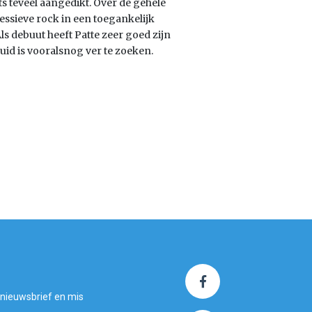
iets teveel aangedikt. Over de gehele
ressieve rock in een toegankelijk
ls debuut heeft Patte zeer goed zijn
uid is vooralsnog ver te zoeken.
 nieuwsbrief en mis