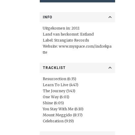
INFO
Uitgekomen in: 2011
Land van herkomst: Estland
Label:
Strangiato Records
Website:
www.myspace.com/indrekpa
tte
TRACKLIST
Resurrection (6:35)
Learn To Live (4:47)
The Journey (5:43)
One Way (6:01)
Shine (6:05)
You Stay With Me (6:10)
Mount Meggido (8:37)
Celebration (9:19)