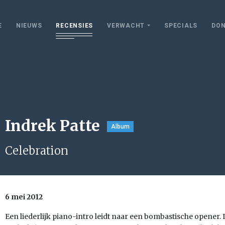
E
NIEUWS
RECENSIES
VERWACHT
SPECIALS
DON
Indrek Patte
Album
Celebration
6 mei 2012
Een liederlijk piano-intro leidt naar een bombastische opener. D