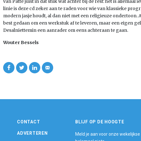
van Patte juist in dat stuk wat achter bij de rest: het is allemaal 
linie is deze cd zeker aan te raden voor wie van klassieke prog
modern jasje houdt, al dan niet met een religieuze ondertoon. A
best gedaan om een werkstuk af te leveren, maar een eigen gel
Desalniettemin een aanrader om eens achteraan te gaan.
Wouter Bessels
CONTACT
BLIJF OP DE HOOGTE
ADVERTEREN
Meld je aan voor onze wekelijkse