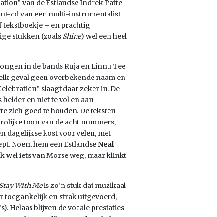
ration” van de Estlandse Indrek Patte
uut-cd van een multi-instrumentalist
f tekstboekje – en prachtig
ige stukken (zoals
Shine
) wel een heel
ezongen in de bands Ruja en Linnu Tee
n elk geval geen overbekende naam en
lebration” slaagt daar zeker in. De
 helder en niet te vol en aan
e zich goed te houden. De teksten
en vrolijke toon van de acht nummers,
n dagelijkse kost voor velen, met
ncept. Noem hem een Estlandse
Neal
ook wel iets van Morse weg, maar klinkt
Stay With Me
is zo’n stuk dat muzikaal
r toegankelijk en strak uitgevoerd,
. Helaas blijven de vocale prestaties