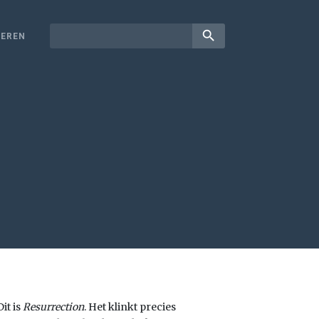
search
EREN
it is
Resurrection
. Het klinkt precies