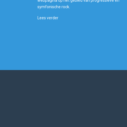
webpagina op het gebied van progressieve en
symfonische rock.
Lees verder