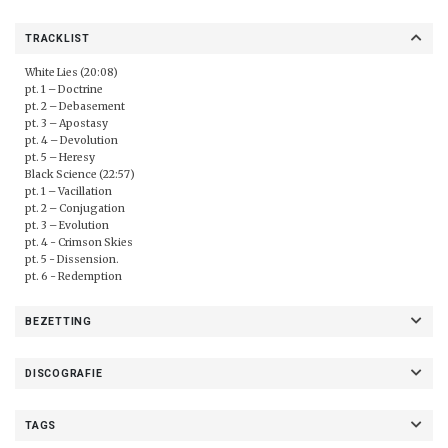
TRACKLIST
White Lies (20:08)
pt. 1 – Doctrine
pt. 2 – Debasement
pt. 3 – Apostasy
pt. 4 – Devolution
pt. 5 – Heresy
Black Science (22:57)
pt. 1 – Vacillation
pt. 2 – Conjugation
pt. 3 – Evolution
pt. 4 - Crimson Skies
pt. 5 - Dissension.
pt. 6 - Redemption
BEZETTING
DISCOGRAFIE
TAGS