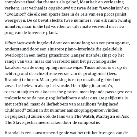
complex verhaal dat thema’s als geloof, identiteit en verlossing
verkent. Het verhaal is opgebouwd uit twee delen: “Devolution” en
“Evolution”, die elk een aparte fase in de reis van een protagonist
weergeven. De cd bevat slechts twee nummers, van elk ruim twintig
minuten, maar in die tijd worden we uitermate verwend met neo-
prog van de bovenste plank.
White Lies
wordt ingeleid door een monoloog van een protagonist,
ondersteund door een sinistere piano-interlude die geleidelijk
overloopt in een heftig gitaarintro. Zanger Brandel zingt op het
randje van vals, maar dat versterkt juist het psychologische
karakter van de song op ingenieuze wijze. Tussendoor is er op de
achtergrond de schizofrene versie van de protagonist (lees:
Brandel) te horen. Maar gelukkig is er op muzikaal gebied net
zoveel te beleven als op het vocale. Heerlijke gitaarsolo’s,
toetsentapijtjes en akoestische gitaren, meeslepende passages: een
traktatie voor de neo-progliefhebbers onder ons. De gelijkenis is
niet treffend, maar de liefhebbers van Marillions “Misplaced
Childhood” zullen in dit nummer aanknopingspunten vinden.
Tegelijkertijd zullen ook de fans van
The Watch, Martigan
en
Ask
The Slave
gecharmeerd raken door de compositie.
Brandal is een aanstormend genie wat betreft het brengen van de