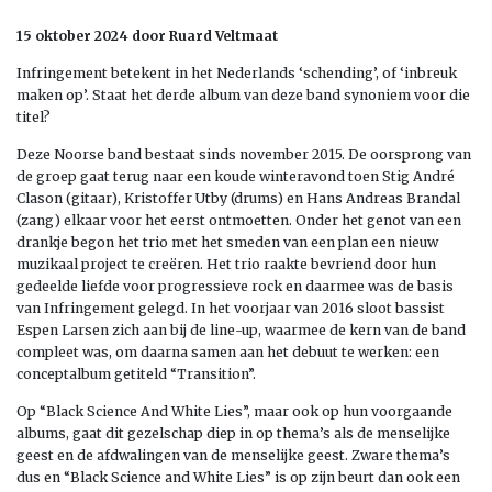
15 oktober 2024 door Ruard Veltmaat
Infringement betekent in het Nederlands ‘schending’, of ‘inbreuk
maken op’. Staat het derde album van deze band synoniem voor die
titel?
Deze Noorse band bestaat sinds november 2015. De oorsprong van
de groep gaat terug naar een koude winteravond toen Stig André
Clason (gitaar), Kristoffer Utby (drums) en Hans Andreas Brandal
(zang) elkaar voor het eerst ontmoetten. Onder het genot van een
drankje begon het trio met het smeden van een plan een ​​nieuw
muzikaal project te creëren. Het trio raakte bevriend door hun
gedeelde liefde voor progressieve rock en daarmee was de basis
van Infringement gelegd. In het voorjaar van 2016 sloot bassist
Espen Larsen zich aan bij de line-up, waarmee de kern van de band
compleet was, om daarna samen aan het debuut te werken: een
conceptalbum getiteld “Transition”.
Op “Black Science And White Lies”, maar ook op hun voorgaande
albums, gaat dit gezelschap diep in op thema’s als de menselijke
geest en de afdwalingen van de menselijke geest. Zware thema’s
dus en “Black Science and White Lies” is op zijn beurt dan ook een