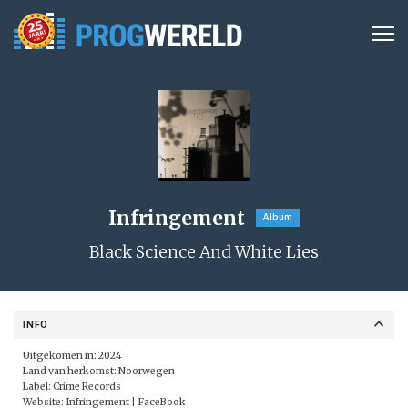
Infringement
Album
Black Science And White Lies
INFO
Uitgekomen in: 2024
Land van herkomst: Noorwegen
Label:
Crime Records
Website:
Infringement | FaceBook