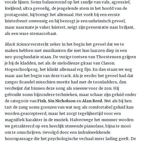
vocale lijnen. Soms balancerend op het randje van vals, agressief,
kwijlend, ultra gevoelig, de jengelende stem in het hoofd van de
protagonist, hij brengt het allemaal. Het voelt bij een eerste
luisterbeurt onwennig en hij bezorgt je een unheimisch gevoel,
maar naarmate je vaker luistert, neigt zijn presentatie naar briljant,
als een ware stemacrobaat.
Black Science
versterkt zeker in het begin het gevoel dat we te
maken hebben met muzikanten die met hun laarzen diep in een
neo-progfundatie staan. De vurige toetsen van Thorstensen grijpen
je bij de kladden, net als de melodieuze gitaar van Clason.
Hogeschoolprog, het klinkt allemaal erg fijn. En dan staan we nog
maar aan het begin van deze track. Als je eerder het gevoel had dat
zanger Brandel misschien moeite had met de toonladders, dan
verdwijnt dat binnen deze song als sneeuw voor de zon. Hij
gebruikt soms bijzondere technieken, maar schaar zijn geluid onder
de categorie van
Fish
,
Stu Nicholson
en
Alan Reed.
Net als bij hen
tart de zang soms grenzen van wat nog als comfortabel geluid kan
worden geaccepteerd, maar het zorgt tegelijkertijd voor een
magnifiek karakter in de muziek. Halverwege het nummer worden
we getrakteerd op een heerlijk stuwende pianofase, bijna te mooi
om te omschrijven. Gevolgd door een indrukwekkende
hoornpassage die het psychologische verhaal meer lading geeft. De