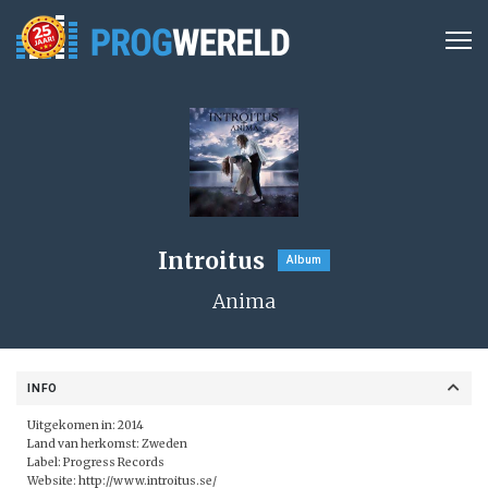
Introitus
Album
Anima
INFO
Uitgekomen in: 2014
Land van herkomst: Zweden
Label:
Progress Records
Website:
http://www.introitus.se/