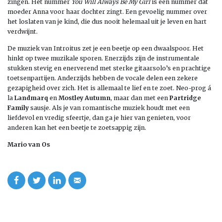
zingen. Het nummer
You Will Always Be My Girl
is een nummer dat
moeder Anna voor haar dochter zingt. Een gevoelig nummer over
het loslaten van je kind, die dus nooit helemaal uit je leven en hart
verdwijnt.
De muziek van Introitus zet je een beetje op een dwaalspoor. Het
hinkt op twee muzikale sporen. Enerzijds zijn de instrumentale
stukken stevig en enerverend met sterke gitaarsolo’s en prachtige
toetsenpartijen. Anderzijds hebben de vocale delen een zekere
gezapigheid over zich. Het is allemaal te lief en te zoet. Neo-prog á
la
Landmarq
en
Mostley Autumn
, maar dan met een
Partridge
Family
sausje. Als je van romantische muziek houdt met een
liefdevol en vredig sfeertje, dan ga je hier van genieten, voor
anderen kan het een beetje te zoetsappig zijn.
Mario van Os