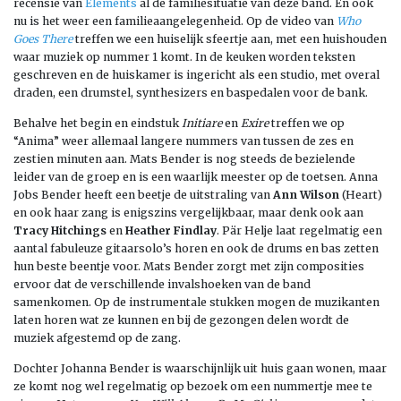
recensie van
Elements
al de familiesituatie van deze band. En ook
nu is het weer een familieaangelegenheid. Op de video van
Who
Goes There
treffen we een huiselijk sfeertje aan, met een huishouden
waar muziek op nummer 1 komt. In de keuken worden teksten
geschreven en de huiskamer is ingericht als een studio, met overal
draden, een drumstel, synthesizers en baspedalen voor de bank.
Behalve het begin en eindstuk
Initiare
en
Exire
treffen we op
“Anima” weer allemaal langere nummers van tussen de zes en
zestien minuten aan. Mats Bender is nog steeds de bezielende
leider van de groep en is een waarlijk meester op de toetsen. Anna
Jobs Bender heeft een beetje de uitstraling van
Ann Wilson
(Heart)
en ook haar zang is enigszins vergelijkbaar, maar denk ook aan
Tracy Hitchings
en
Heather Findlay
. Pär Helje laat regelmatig een
aantal fabuleuze gitaarsolo’s horen en ook de drums en bas zetten
hun beste beentje voor. Mats Bender zorgt met zijn composities
ervoor dat de verschillende invalshoeken van de band
samenkomen. Op de instrumentale stukken mogen de muzikanten
laten horen wat ze kunnen en bij de gezongen delen wordt de
muziek afgestemd op de zang.
Dochter Johanna Bender is waarschijnlijk uit huis gaan wonen, maar
ze komt nog wel regelmatig op bezoek om een nummertje mee te