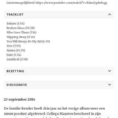
Luistermogelijkheid:
https://www.youtube.com/watch?v=8AruQqdwkqg
TRACKLIST
Initiare (1:54)
Broken Glass (10:28)
Who Goes There (7:14)
Slipping Away (11:14)
You Will Always Be My Girl (6:30)
Free (7:50)
Anima (16:30)
Exire (1:34)
(untitled) (2:58)
BEZETTING
DISCOGRAFIE
23 september 2014
De familie Bender heeft drie jaar na het vorige album weer een
nieuw product afgeleverd. Collega Maarten beschreef in zijn