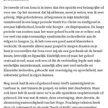
De tweede cd van Iona is in meer dan één opzicht een belangrijke cd
voor me. Op het moment dat hij uitkwam, moet je weten, was ik zeer
gelovig. Mijn geloofsleven, al begonnen in mijn kindertijd,
cumulerend in een lange periode Youth For Christ en eindigend in
een jaar bijbelschool, bracht vele hoogte- en dieptepunten. De lange
periode van zoeken naar het ware geloof bracht me er echter ook
toe veel van mijn toenmalige symfonische rockcollectie aan de
wilgen te hangen. Ja, ik heb toen een goed aantal klassiekers
verkocht. Ik meende alleen maar gospel te mogen draaien en je
kunt je voorstellen dat Iona voor mij als een geschenk uit de hemel
kwam, letterlijk en figuurlijk. Eindelijk een cd waar het geloof
centraal stond, maar ook een cd die de verbinding legde met mijn
werkelijke muzieksmaak, namelijk alles met veel melodie en
klassieke invloeden, gebracht met overtuiging en oprechtheid, met
onbetwist geloof in eigen kunnen.
Nog nooit had ik een cd gehoord waar God’s aanwezigheid zo
tastbaar is, niet binnen de gospel, en zeker niet daarbuiten. Maar
ook later heb ik nooit meer zo’n in alle opzichten verpletterende cd
gehoord. Dit was wat ik miste, deze overtuiging, deze devotie, de
alomvertegenwoordigheid van het Hoge. Prachtige teksten heeft
deze cd, gebaseerd op de oude ‘Book of Kells’, een verzameling