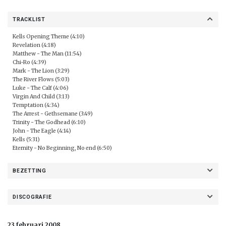
TRACKLIST
Kells Opening Theme (4:10)
Revelation (4:18)
Matthew - The Man (11:54)
Chi-Ro (4:39)
Mark - The Lion (3:29)
The River Flows (5:03)
Luke - The Calf (4:06)
Virgin And Child (3:13)
Temptation (4:34)
The Arrest - Gethsemane (3:49)
Trinity - The Godhead (6:10)
John - The Eagle (4:14)
Kells (5:31)
Eternity - No Beginning, No end (6:50)
BEZETTING
DISCOGRAFIE
23 februari 2008