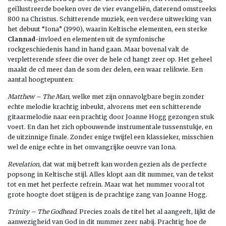
geïllustreerde boeken over de vier evangeliën, daterend omstreeks
800 na Christus. Schitterende muziek, een verdere uitwerking van
het debuut “Iona” (1990), waarin Keltische elementen, een sterke
Clannad
-invloed en elementen uit de symfonische
rockgeschiedenis hand in hand gaan. Maar bovenal valt de
verpletterende sfeer die over de hele cd hangt zeer op. Het geheel
maakt de cd meer dan de som der delen, een waar relikwie. Een
aantal hoogtepunten:
Matthew – The Man
, welke met zijn onnavolgbare begin zonder
echte melodie krachtig inbeukt, alvorens met een schitterende
gitaarmelodie naar een prachtig door Joanne Hogg gezongen stuk
voert. En dan het zich opbouwende instrumentale tussenstukje, en
de uitzinnige finale. Zonder enige twijfel een klassieker, misschien
wel de enige echte in het omvangrijke oeuvre van Iona.
Revelation
, dat wat mij betreft kan worden gezien als de perfecte
popsong in Keltische stijl. Alles klopt aan dit nummer, van de tekst
tot en met het perfecte refrein. Maar wat het nummer vooral tot
grote hoogte doet stijgen is de prachtige zang van Joanne Hogg.
Trinity – The Godhead
. Precies zoals de titel het al aangeeft, lijkt de
aanwezigheid van God in dit nummer zeer nabij. Prachtig hoe de