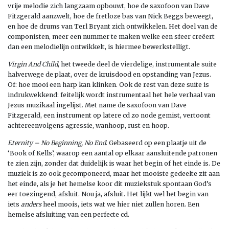
vrije melodie zich langzaam opbouwt, hoe de saxofoon van Dave
Fitzgerald aanzwelt, hoe de fretloze bas van Nick Beggs beweegt,
en hoe de drums van Terl Bryant zich ontwikkelen. Het doel van de
componisten, meer een nummer te maken welke een sfeer creëert
dan een melodielijn ontwikkelt, is hiermee bewerkstelligt.
Virgin And Child
, het tweede deel de vierdelige, instrumentale suite
halverwege de plaat, over de kruisdood en opstanding van Jezus.
Of: hoe mooi een harp kan klinken. Ook de rest van deze suite is
indrukwekkend: feitelijk wordt instrumentaal het hele verhaal van
Jezus muzikaal ingelijst. Met name de saxofoon van Dave
Fitzgerald, een instrument op latere cd zo node gemist, vertoont
achtereenvolgens agressie, wanhoop, rust en hoop.
Eternity – No Beginning, No End
. Gebaseerd op een plaatje uit de
‘Book of Kells’, waarop een aantal op elkaar aansluitende patronen
te zien zijn, zonder dat duidelijk is waar het begin of het einde is. De
muziek is zo ook gecomponeerd, maar het mooiste gedeelte zit aan
het einde, als je het hemelse koor dit muziekstuk spontaan God’s
eer toezingend, afsluit. Nou ja, afsluit. Het lijkt wel het begin van
iets
anders
heel moois, iets wat we hier niet zullen horen. Een
hemelse afsluiting van een perfecte cd.