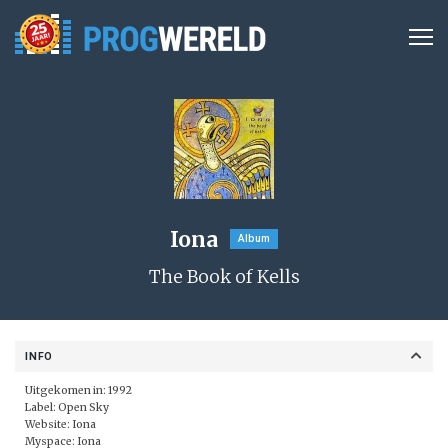
Iona
Album
The Book of Kells
INFO
Uitgekomen in: 1992
Label:
Open Sky
Website:
Iona
Myspace:
Iona