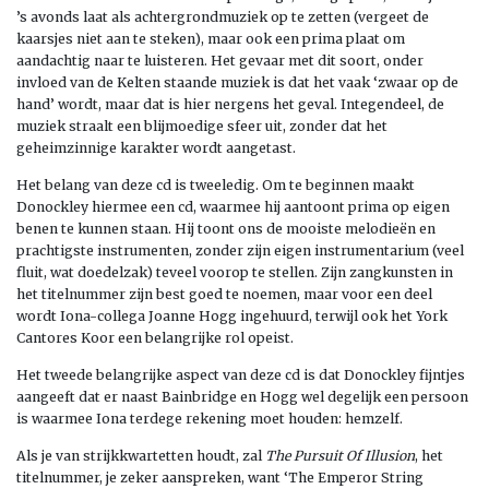
’s avonds laat als achtergrondmuziek op te zetten (vergeet de
kaarsjes niet aan te steken), maar ook een prima plaat om
aandachtig naar te luisteren. Het gevaar met dit soort, onder
invloed van de Kelten staande muziek is dat het vaak ‘zwaar op de
hand’ wordt, maar dat is hier nergens het geval. Integendeel, de
muziek straalt een blijmoedige sfeer uit, zonder dat het
geheimzinnige karakter wordt aangetast.
Het belang van deze cd is tweeledig. Om te beginnen maakt
Donockley hiermee een cd, waarmee hij aantoont prima op eigen
benen te kunnen staan. Hij toont ons de mooiste melodieën en
prachtigste instrumenten, zonder zijn eigen instrumentarium (veel
fluit, wat doedelzak) teveel voorop te stellen. Zijn zangkunsten in
het titelnummer zijn best goed te noemen, maar voor een deel
wordt Iona-collega Joanne Hogg ingehuurd, terwijl ook het York
Cantores Koor een belangrijke rol opeist.
Het tweede belangrijke aspect van deze cd is dat Donockley fijntjes
aangeeft dat er naast Bainbridge en Hogg wel degelijk een persoon
is waarmee Iona terdege rekening moet houden: hemzelf.
Als je van strijkkwartetten houdt, zal
The Pursuit Of Illusion
, het
titelnummer, je zeker aanspreken, want ‘The Emperor String