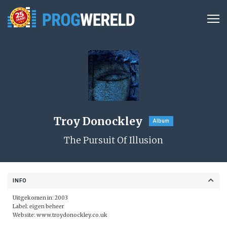
Troy Donockley
Album
The Pursuit Of Illusion
INFO
Uitgekomen in: 2003
Label: eigen beheer
Website:
www.troydonockley.co.uk