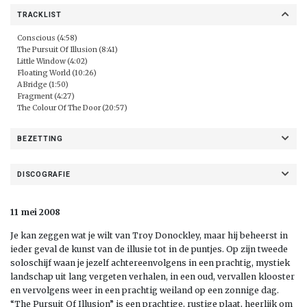
TRACKLIST
Conscious (4:58)
The Pursuit Of Illusion (8:41)
Little Window (4:02)
Floating World (10:26)
A Bridge (1:50)
Fragment (4:27)
The Colour Of The Door (20:57)
BEZETTING
DISCOGRAFIE
11 mei 2008
Je kan zeggen wat je wilt van Troy Donockley, maar hij beheerst in
ieder geval de kunst van de illusie tot in de puntjes. Op zijn tweede
soloschijf waan je jezelf achtereenvolgens in een prachtig, mystiek
landschap uit lang vergeten verhalen, in een oud, vervallen klooster
en vervolgens weer in een prachtig weiland op een zonnige dag.
“The Pursuit Of Illusion” is een prachtige, rustige plaat, heerlijk om