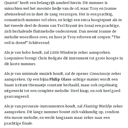
Quartet’ heeft een belangrijk aandeel hierin. Dit nummer is
misschien wel het mooiste liedje van de cd, waar Troy en Joanne
afwisselend en in duet de zang verzorgen. Het is een prachtig,
romantisch nummer vol sfeer, en krijgt een extra hoogtepunt als in
het tweede deel de drums van Terl Bryant (ex-Iona) een prachtige,
zich herhalende fluitmelodie ondersteunt. Dan neemt Joanne de
melodie woordloos over, en hoor je Troy erboven uit roepen: “The
veil is down!” Schitterend.
Als je van hobo houdt, zal
Little Window
je zeker aanspreken.
Loepzuiver brengt Chris Redgate dit instrument tot grote hoogte in
dit korte nummer.
Als je van minimale muziek houdt, zal de opener
Conscious
je zeker
aanspreken. Op een bijna
Philip Glass
-achtige manier wordt een
haast irritant themaatje constant herhaald, maar ook regelmatig
uitgewerkt tot een complete melodie. Heel knap, en ook heel goed
gearrangeerd.
Als je van percussie-instrumenten houdt, zal
Floating World
je zeker
aanspreken. Dit lange nummer bouwt zich vakkundig op, rondom
één mooie melodie, en werkt langzaam maar zeker naar een
prachtige finale.