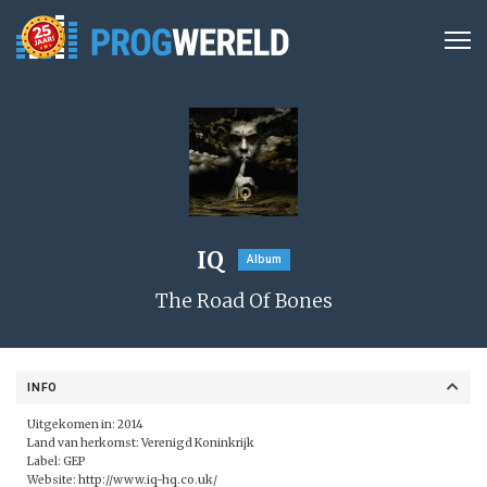
IQ
Album
The Road Of Bones
INFO
Uitgekomen in: 2014
Land van herkomst: Verenigd Koninkrijk
Label:
GEP
Website:
http://www.iq-hq.co.uk/