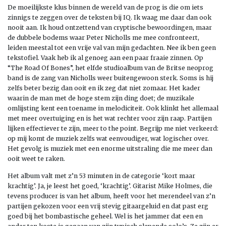
De moeilijkste klus binnen de wereld van de prog is die om iets
zinnigs te zeggen over de teksten bij IQ. Ik waag me daar dan ook
nooit aan. Ik houd ontzettend van cryptische bewoordingen, maar
de dubbele bodems waar Peter Nicholls me mee confronteert,
leiden meestal tot een vrije val van mijn gedachten. Nee ik ben geen
tekstofiel. Vaak heb ik al genoeg aan een paar fraaie zinnen. Op
“The Road Of Bones”, het elfde studioalbum van de Britse neoprog
band is de zang van Nicholls weer buitengewoon sterk. Soms is hij
zelfs beter bezig dan ooit en ik zeg dat niet zomaar. Het kader
waarin de man met de hoge stem zijn ding doet; de muzikale
omlijsting kent een toename in melodiciteit. Ook klinkt het allemaal
met meer overtuiging en is het wat rechter voor zijn raap. Partijen
lijken effectiever te zijn, meer to the point. Begrijp me niet verkeerd:
op mij komt de muziek zelfs wat eenvoudiger, wat logischer over.
Het gevolg is muziek met een enorme uitstraling die me meer dan
ooit weet te raken.
Het album valt met z’n 53 minuten in de categorie ‘kort maar
krachtig’. Ja, je leest het goed, ‘krachtig’. Gitarist Mike Holmes, die
tevens producer is van het album, heeft voor het merendeel van z’n
partijen gekozen voor een vrij stevig gitaargeluid en dat past erg
goed bij het bombastische geheel. Wel is het jammer dat een en