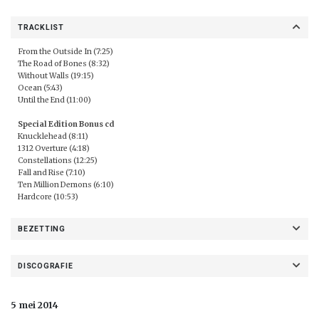
TRACKLIST
From the Outside In (7:25)
The Road of Bones (8:32)
Without Walls (19:15)
Ocean (5:43)
Until the End (11:00)
Special Edition Bonus cd
Knucklehead (8:11)
1312 Overture (4:18)
Constellations (12:25)
Fall and Rise (7:10)
Ten Million Demons (6:10)
Hardcore (10:53)
BEZETTING
DISCOGRAFIE
5 mei 2014