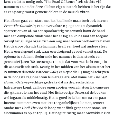
kent en dat is nodig ook. “The Road Of Bones” telt slechts vijf
nummers en omdat deze elk hun eigen insteek hebben is het fijn dat
er een paar grootst gemene delers in de muziek zitten.
Het album gaat van start met het knallende maar toch ook intense
From The Outside In
, een onvervalste IQ-opener. De dynamiek
spettert er van af. Na een spookachtig tussenstuk komt de band
met een dampende finale waar het er log en kolossaal aan toegaat
terwijl het gulzige orgel zich een weg naar buiten probeert te banen.
Het daaropvolgende titelnummer heeft een heel wat andere sfeer.
Het is een slepend stuk waar een dreigend gevoel van uit gaat. De
opbouw is subliem. Gedurende het nummer is daar steeds een
percussief jaren ’80 toetsenpatroontje dat voor wat lucht zorgt in
dit aanzwellende stuk. Keurig in het midden van het album staat het
19 minuten durende
Without Walls
, een epic die IQ mag bijschrijven
in de hoogste regionen van hun eregalerij. Met name het
The Last
Human Gateway
–achtige gedeelte dat na de psychedelica
halverwege komt, zal hoge ogen gooien, vooral natuurlijk vanwege
die gitaarsolo aan het eind. Het lichtvoetige
Ocean
zal de boeken
wel ingaan als middelmatig. Het is goed bekeken om na een paar
intense nummers even met iets toegankelijks te komen, temeer
omdat met
Until The End
de boog weer flink gespannen staat. Dit
slotnummer is op en top IQ. Het begint rustig maar ontwikkelt zich