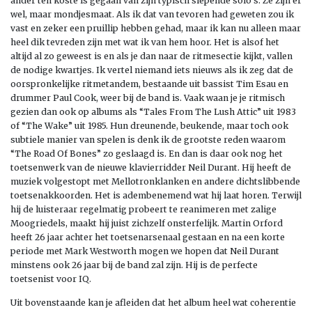
ander ten koste is gegaan van zijn typisch slepende solo’s. Ze zijn er
wel, maar mondjesmaat. Als ik dat van tevoren had geweten zou ik
vast en zeker een pruillip hebben gehad, maar ik kan nu alleen maar
heel dik tevreden zijn met wat ik van hem hoor. Het is alsof het
altijd al zo geweest is en als je dan naar de ritmesectie kijkt, vallen
de nodige kwartjes. Ik vertel niemand iets nieuws als ik zeg dat de
oorspronkelijke ritmetandem, bestaande uit bassist Tim Esau en
drummer Paul Cook, weer bij de band is. Vaak waan je je ritmisch
gezien dan ook op albums als “Tales From The Lush Attic” uit 1983
of “The Wake” uit 1985. Hun dreunende, beukende, maar toch ook
subtiele manier van spelen is denk ik de grootste reden waarom
“The Road Of Bones” zo geslaagd is. En dan is daar ook nog het
toetsenwerk van de nieuwe klavierridder Neil Durant. Hij heeft de
muziek volgestopt met Mellotronklanken en andere dichtslibbende
toetsenakkoorden. Het is adembenemend wat hij laat horen. Terwijl
hij de luisteraar regelmatig probeert te reanimeren met zalige
Moogriedels, maakt hij juist zichzelf onsterfelijk. Martin Orford
heeft 26 jaar achter het toetsenarsenaal gestaan en na een korte
periode met Mark Westworth mogen we hopen dat Neil Durant
minstens ook 26 jaar bij de band zal zijn. Hij is de perfecte
toetsenist voor IQ.
Uit bovenstaande kan je afleiden dat het album heel wat coherentie