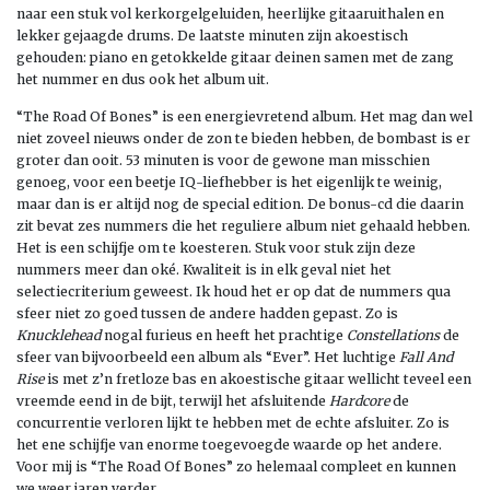
naar een stuk vol kerkorgelgeluiden, heerlijke gitaaruithalen en
lekker gejaagde drums. De laatste minuten zijn akoestisch
gehouden: piano en getokkelde gitaar deinen samen met de zang
het nummer en dus ook het album uit.
“The Road Of Bones” is een energievretend album. Het mag dan wel
niet zoveel nieuws onder de zon te bieden hebben, de bombast is er
groter dan ooit. 53 minuten is voor de gewone man misschien
genoeg, voor een beetje IQ-liefhebber is het eigenlijk te weinig,
maar dan is er altijd nog de special edition. De bonus-cd die daarin
zit bevat zes nummers die het reguliere album niet gehaald hebben.
Het is een schijfje om te koesteren. Stuk voor stuk zijn deze
nummers meer dan oké. Kwaliteit is in elk geval niet het
selectiecriterium geweest. Ik houd het er op dat de nummers qua
sfeer niet zo goed tussen de andere hadden gepast. Zo is
Knucklehead
nogal furieus en heeft het prachtige
Constellations
de
sfeer van bijvoorbeeld een album als “Ever”. Het luchtige
Fall And
Rise
is met z’n fretloze bas en akoestische gitaar wellicht teveel een
vreemde eend in de bijt, terwijl het afsluitende
Hardcore
de
concurrentie verloren lijkt te hebben met de echte afsluiter. Zo is
het ene schijfje van enorme toegevoegde waarde op het andere.
Voor mij is “The Road Of Bones” zo helemaal compleet en kunnen
we weer jaren verder.