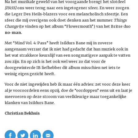
Na het muzikale geweld van het voorgaande brengt het slotdeel
[PASS]
ons weer terug naar een ingetogener sfeer. En weer zorgen
die Leger Des Heils-blazers voor een melancholisch sfeertje. Een
sfeer die mij overigens ook doet denken aan het nummer
Things
Change
(te vinden op het album “Flowermouth”) van het Britse duo
no-man.
Met “Mind Vol. 4: Pass” heeft Isildurs Bane mij in zoverre
aangenaam verrast dat ik niet had gedacht dat hun muziek ook in
het wat strakkere keurslijf van een songmatigere aanpak te vatten
zou zijn. En op zich is het ook wel weer zo dat voor de
doorgewinterde IB liefhebber dit album misschien net iets te
weinig eigen gezicht heeft.
Voor de niet ingewijden heb ik maar één advies: zet voor deze keer
al je vooroordelen eens opzij, doe de “oordoppen” eens uit en laat je
meevoeren op deze stroom van veelkleurige maar toegankelijke
klanken van Isildurs Bane.
Christian Bekhuis