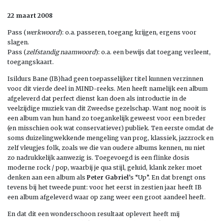
22 maart 2008
Pass (
werkwoord
): o.a. passeren, toegang krijgen, ergens voor
slagen.
Pass (
zelfstandig naamwoord
): o.a. een bewijs dat toegang verleent,
toegangskaart.
Isildurs Bane (IB)had geen toepasselijker titel kunnen verzinnen
voor dit vierde deel in MIND-reeks. Men heeft namelijk een album
afgeleverd dat perfect dienst kan doen als introductie in de
veelzijdige muziek van dit Zweedse gezelschap. Want nog nooit is
een album van hun hand zo toegankelijk geweest voor een breder
(en misschien ook wat conservatiever) publiek. Ten eerste omdat de
soms duizelingwekkende mengeling van prog, klassiek, jazzrock en
zelf vleugjes folk, zoals we die van oudere albums kennen, nu niet
zo nadrukkelijk aanwezig is. Toegevoegd is een flinke dosis
moderne rock / pop, waarbij je qua stijl, geluid, klank zeker moet
denken aan een album als
Peter Gabriel
’s “Up”. En dat brengt ons
tevens bij het tweede punt: voor het eerst in zestien jaar heeft IB
een album afgeleverd waar op zang weer een groot aandeel heeft.
En dat dit een wonderschoon resultaat oplevert heeft mij