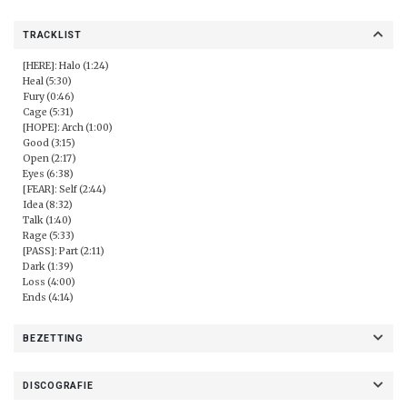
TRACKLIST
[HERE]: Halo (1:24)
Heal (5:30)
Fury (0:46)
Cage (5:31)
[HOPE]: Arch (1:00)
Good (3:15)
Open (2:17)
Eyes (6:38)
[FEAR]: Self (2:44)
Idea (8:32)
Talk (1:40)
Rage (5:33)
[PASS]: Part (2:11)
Dark (1:39)
Loss (4:00)
Ends (4:14)
BEZETTING
DISCOGRAFIE