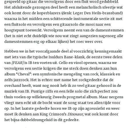
gespeeld op gitaar die vervolgens door een fluit word gedubbeld.
Het afsluitende gezongen deel heeft een melancholisch sfeertje wat
ook komt door de koperblazers (denk: Leger Des Heils-brassband)
waarna in het midden een schitterende instrumentale sectie zit met
een fluitsolo en vervolgens een gitaarsolo die mooi naar een
hoogtepunt toewerkt. Vervolgens neemt een van de damesstemmen
(het is niet echt duidelijk wie nou wat zingt aangezien nagenoeg alle
damesstemmen erg op elkaar lijken) het roer weer over.
Hebben we in het voorafgaande deel al voorzichtig kennisgemaakt
met iets van die typische Isuldurs Bane-klank, de eerste twee delen
van
[FEAR]
is IB ten voeten uit. Cello en viool openen, waarna we
vervolgens een sectie krijgen die me sterk doen denken aan hun
album “Cheval”: een symfonische mengeling van rock, klassiek en
zelfs jazzrock. Het is echter met name het rockgedeelte dat de
overhand heeft, want nog nooit heb ik zo veel gitaar gehoord in de
muziek van IB. Puntige riffs en een felle solo die zich perfect zou
thuis voelen op willekeurig Zweeds progmetal album. Maar nergens
vliegt men echt uit de bocht want de song staat ten allen tijde voor
op. In het laatste gedeelte horen we IB op zijn agressiefst en weer
moet ik denken aan King Crimson’s
Dinosaur,
wat ook komt door
het bijna dubbeldrumgeluid in dit gedeelte.