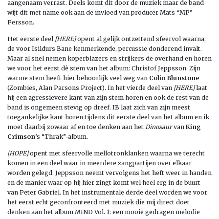
aangenaam verrast. Deels komt dit door de muziek maar de band
wijt dit met name ook aan de invloed van producer Mats “MP”
Persson.
Het eerste deel
[HERE]
opent al gelijk ontzettend sfeervol waarna,
de voor Isildurs Bane kenmerkende, percussie donderend invalt.
Maar al snel nemen koperblazers en strijkers de overhand en horen
we voor het eerst dè stem van het album: Christof Jeppsson. Zijn
warme stem heeft hier behoorlijk veel weg van
Colin
Blunstone
(Zombies
,
Alan Parsons Project). In het vierde deel van
[HERE]
laat
hij een agressievere kant van zijn stem horen en ook de rest van de
band is ongemeen stevig op dreef. IB laat zich van zijn meest
toegankelijke kant horen tijdens dit eerste deel van het album en ik
moet daarbij zowaar af en toe denken aan het
Dinosaur
van
King
Crimson
’s “Thrak”-album.
[HOPE]
opent met sfeervolle mellotronklanken waarna we terecht
komen in een deel waar in meerdere zangpartijen over elkaar
worden gelegd. Jeppsson neemt vervolgens het heft weer in handen
en de manier waar op hij hier zingt komt wel heel erg in de buurt
van Peter Gabriel. In het instrumentale derde deel worden we voor
het eerst echt geconfronteerd met muziek die mij direct doet
denken aan het album MIND Vol. 1: een mooie gedragen melodie