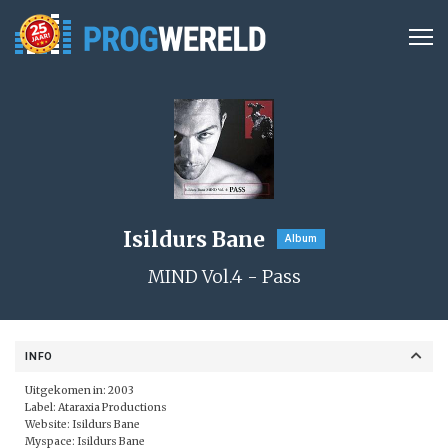
Isildurs Bane
Album
MIND Vol.4 - Pass
INFO
Uitgekomen in: 2003
Label:
Ataraxia Productions
Website:
Isildurs Bane
Myspace:
Isildurs Bane