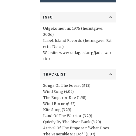
INFO
Uitgekomen in: 1976 (heruitgave:
2006)
Label: Island Records (heruitgave:
Ecl
ectic Discs
)
Website:
www.radagast.org/jade-war
rior
TRACKLIST
Songs Of The Forest (3:13)
Wind Song (4:05)
The Emperor Kite (1:58)
Wind Borne (6:52)
Kite Song (3:29)
Land Of The Warrior (3:29)
Quietly By The River Bank (3:20)
Arrival Of The Emporer: 'What Does
The Venerable Sir Do?' (1:07)