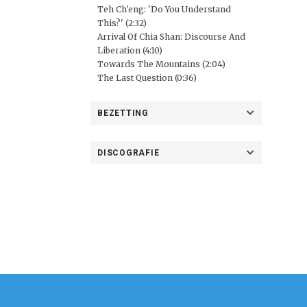
Teh Ch'eng: 'Do You Understand
This?' (2:32)
Arrival Of Chia Shan: Discourse And
Liberation (4:10)
Towards The Mountains (2:04)
The Last Question (0:36)
BEZETTING
DISCOGRAFIE