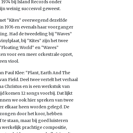
 1974 bij Island Records onder
ijn weinig succesvol geweest.
met “Kites” overwegend dezelfde
t in 1976 en evenals haar voorganger
ing. Had de tweedeling bij “Waves”
ylplaat, bij “Kites” zijn het twee
 “Floating World” en “Waves”
zen voor een meer orkestrale opzet,
een viool.
an Paul Klee: “Plant, Earth And The
n Field. Deel twee vertelt het verhaal
a Christus en is een werkstuk van
ijd komen 12 songs voorbij. Dat lijkt
unnen we ook hier spreken van twee
over elkaar heen worden gelegd. De
 gezongen door het koor, hebben
 te staan, maar bij goed luisteren
n werkelijk prachtige compositie,