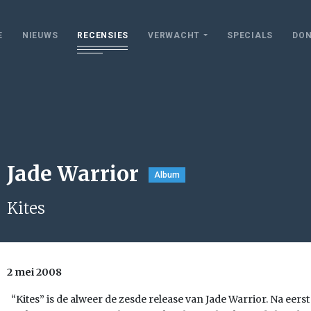
E
NIEUWS
RECENSIES
VERWACHT
SPECIALS
DON
Jade Warrior
Album
Kites
2 mei 2008
“Kites” is de alweer de zesde release van Jade Warrior. Na eerst