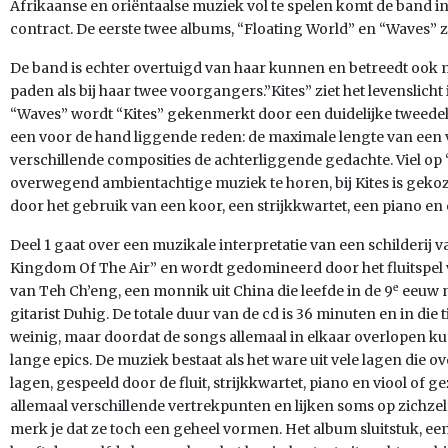
Afrikaanse en oriëntaalse muziek vol te spelen komt de band in
contract. De eerste twee albums, “Floating World” en “Waves” z
De band is echter overtuigd van haar kunnen en betreedt ook 
paden als bij haar twee voorgangers.”Kites” ziet het levenslich
“Waves” wordt “Kites” gekenmerkt door een duidelijke tweedel
een voor de hand liggende reden: de maximale lengte van een vin
verschillende composities de achterliggende gedachte. Viel op
overwegend ambientachtige muziek te horen, bij Kites is geko
door het gebruik van een koor, een strijkkwartet, een piano en 
Deel 1 gaat over een muzikale interpretatie van een schilderij v
Kingdom Of The Air” en wordt gedomineerd door het fluitspel va
e
van Teh Ch’eng, een monnik uit China die leefde in de 9
eeuw n
gitarist Duhig. De totale duur van de cd is 36 minuten en in die t
weinig, maar doordat de songs allemaal in elkaar overlopen k
lange epics. De muziek bestaat als het ware uit vele lagen die 
lagen, gespeeld door de fluit, strijkkwartet, piano en viool of
allemaal verschillende vertrekpunten en lijken soms op zichzelf
merk je dat ze toch een geheel vormen. Het album sluitstuk, ee