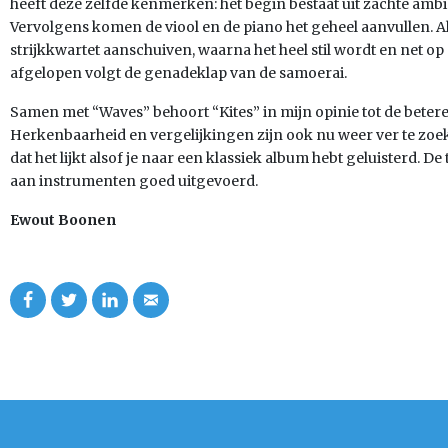
heeft deze zelfde kenmerken: het begin bestaat uit zachte ambie
Vervolgens komen de viool en de piano het geheel aanvullen. Al
strijkkwartet aanschuiven, waarna het heel stil wordt en net op 
afgelopen volgt de genadeklap van de samoerai.
Samen met “Waves” behoort “Kites” in mijn opinie tot de beter
Herkenbaarheid en vergelijkingen zijn ook nu weer ver te zoek
dat het lijkt alsof je naar een klassiek album hebt geluisterd. D
aan instrumenten goed uitgevoerd.
Ewout Boonen