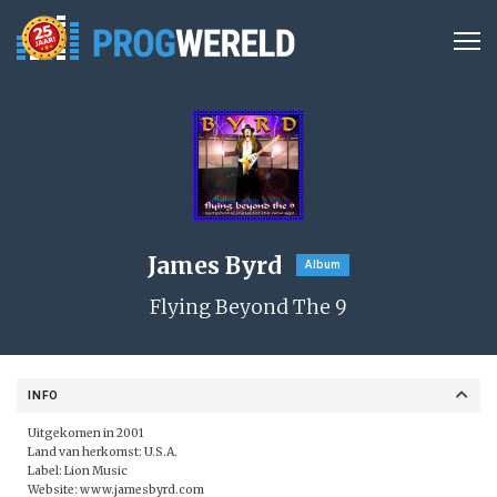
James Byrd
Album
Flying Beyond The 9
INFO
Uitgekomen in 2001
Land van herkomst: U.S.A.
Label:
Lion Music
Website:
www.jamesbyrd.com