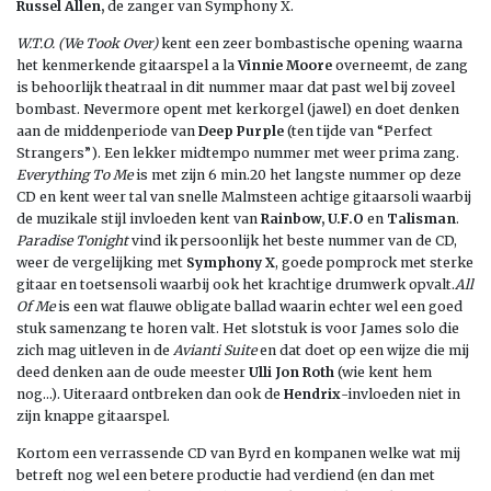
Russel Allen,
de zanger van Symphony X.
W.T.O. (We Took Over)
kent een zeer bombastische opening waarna
het kenmerkende gitaarspel a la
Vinnie Moore
overneemt, de zang
is behoorlijk theatraal in dit nummer maar dat past wel bij zoveel
bombast. Nevermore opent met kerkorgel (jawel) en doet denken
aan de middenperiode van
Deep Purple
(ten tijde van “Perfect
Strangers”).
Een lekker midtempo nummer met weer prima zang.
Everything To Me
is met zijn 6 min.20 het langste nummer op deze
CD en kent weer tal van snelle Malmsteen achtige gitaarsoli waarbij
de muzikale stijl invloeden kent van
Rainbow, U.F.O
en
Talisman
.
Paradise Tonight
vind ik persoonlijk het beste nummer van de CD,
weer de vergelijking met
Symphony X
, goede pomprock met sterke
gitaar en toetsensoli waarbij ook het krachtige drumwerk opvalt.
All
Of Me
is een wat flauwe obligate ballad waarin echter wel een goed
stuk samenzang te horen valt. Het slotstuk is voor James solo die
zich mag uitleven in de
Avianti Suite
en dat doet op een wijze die mij
deed denken aan de oude meester
Ulli Jon Roth
(wie kent hem
nog…). Uiteraard ontbreken dan ook de
Hendrix
-invloeden niet in
zijn knappe gitaarspel.
Kortom een verrassende CD van Byrd en kompanen welke wat mij
betreft nog wel een betere productie had verdiend (en dan met