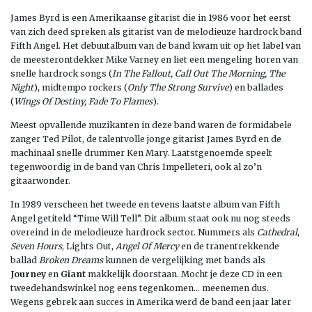
James Byrd is een Amerikaanse gitarist die in 1986 voor het eerst
van zich deed spreken als gitarist van de melodieuze hardrock band
Fifth Angel. Het debuutalbum van de band kwam uit op het label van
de meesterontdekker Mike Varney en liet een mengeling horen van
snelle hardrock songs (
In The Fallout, Call Out The Morning, The
Night
), midtempo rockers (
Only The Strong Survive
) en ballades
(
Wings Of Destiny, Fade To Flames
).
Meest opvallende muzikanten in deze band waren de formidabele
zanger Ted Pilot, de talentvolle jonge gitarist James Byrd en de
machinaal snelle drummer Ken Mary. Laatstgenoemde speelt
tegenwoordig in de band van Chris Impelleteri, ook al zo’n
gitaarwonder.
In 1989 verscheen het tweede en tevens laatste album van Fifth
Angel getiteld “Time Will Tell”. Dit album staat ook nu nog steeds
overeind in de melodieuze hardrock sector. Nummers als
Cathedral
,
Seven Hours
, Lights Out,
Angel Of Mercy
en de tranentrekkende
ballad
Broken Dreams
kunnen de vergelijking met bands als
Journey
en
Giant
makkelijk doorstaan. Mocht je deze CD in een
tweedehandswinkel nog eens tegenkomen… meenemen dus.
Wegens gebrek aan succes in Amerika werd de band een jaar later