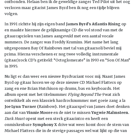
ontbonden. Helaas ben ik de geweldige zanger Ted Pilot uit het oog
verloren maar gitarist James Byrd ben ik nog een tijdje blijven
volgen.
In 1991 richtte hij zijn eigen band
James Byrd’s Atlantis Rising
op
en maakte hiermee de gelijknamige CD die vol stond van met de
gitaarcapriolen van James aangevuld met een aantal vocale
nummers. De zanger was Freddy Krumins. Met name het lang
uitgesponnen Bay Of Rainbows met tal van gitaarsoli beviel mij
prima. Hierna verschenen er nog twee volledig instrumentale
(gitaar)rock CD’s getiteld: “Octoglomerate” in 1993 en “Son Of Man”
in 1995.
Nu ligt er dan weer een nieuwe Byrdvariant voor mij. Naast James
Byrd op gitaar horen we op deze nieuwe CD Michael Flatters op
zang en ene Brian Hutchison op drums, bas en keyboards. Het
album opent met het titelnummer
Flying Beyond The 9
wat zich
ontwikkelt als een klassiek hardrocknummer met goeie zang a la
Joe Lynn Turner (
Rainbow
).
Het gitaarspel van James doet denken
aan dat van
Vinnie Moore
en de niet te missen
Yngwie Malmsteen.
Dark Heart
opent met een sterk gitaarintro en heeft een
onmiskenbare
Symphony X
drive wat weer komt door de stem van
Michael Flatters die in de stevige passages wel wat lijkt op die van