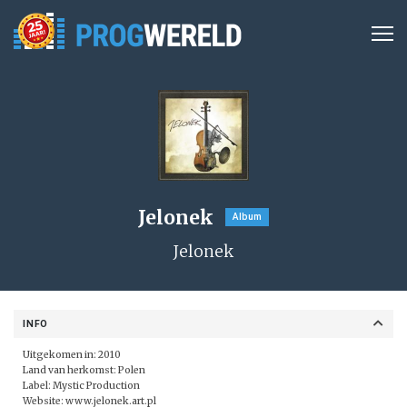
Jelonek
Album
Jelonek
INFO
Uitgekomen in: 2010
Land van herkomst: Polen
Label:
Mystic Production
Website:
www.jelonek.art.pl