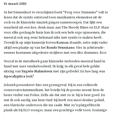
14 maart 2010
In het binnenkort te verschijnen boek “Prog voor Dummies” valt te
lezen dat de symfo ontstond toen muzikanten elementen uit de
rock en de klassieke muziek gingen samenvoegen. Dat lijkt een
waarheid als een koe, denk maar aan The Moody Blues en ELP. Maar
voor elke geslaagde fusie kan ik ook een hele erge opnoemen, die
meestal ook nog eens helemaal niks met symfo te maken heeft.
Terwijl ik op mijn kamertje boven
Kansas
draaide, zette mijn vader
altijd een plaatje op van het
Rondo Veneziano
. Vier in achttiende-
eeuwse kostuums uitgedoste strijkers met een dito drummer. Brrr.
Vooral in de metalhoek gaan klassieke invloeden meestal hand in
hand met nare smakeloosheid. Ik krijg in elk geval hele gekke
uitslag van
Yngwie Malmsteen
met zijn gefiedel. En hoe lang was
Apocalyptica
leuk?
Jelonek presenteert hier een grensgeval. Hij is een volleerde
conservatoriummuzikant, het briefje bij de promo noemt hem de
beste violist van Polen. Zelfs als dat niet zo is: hij is best goed. En
wat ik ook aardig aan hem vind: hij heeft een mooi donker geluid,
een Slavische ondertoon die me raakt. Niet zo’n platgefilterde
plank als bij ELO vroeger, maar een prachtige volle toon. Sommige