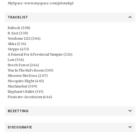
MySpace:
www.myspace.com/jelonekpl
TRACKLIST
BaRock (3:08)
B. East (3:30)
Vendome 1212 (3:06)
Akka (2:36)
Steppe (4:53)
A Funeral For A Provincial Vampire (3:26)
Lorr (3:56)
Beech Forest (2:46)
War In The Kid's Room (3:05)
Miserere Mei Deus (2:07)
Mosquito Flight (4:01)
Machinehat (3:09)
Elephant's Ballet (3:15)
Pizzicato-Asceticism (6:46)
BEZETTING
DISCOGRAFIE