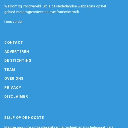
Welkom bij Progwereld. Dit is dé Nederlandse webpagina op het
gebied van progressieve en symfonische rock.
Lees verder
CONTACT
ADVERTEREN
DE STICHTING
TEAM
OVER ONS
PRIVACY
DISCLAIMER
BLIJF OP DE HOOGTE
Meld je aan voor onze wekelijkse nieuwsbrief en mis helemaal niets.