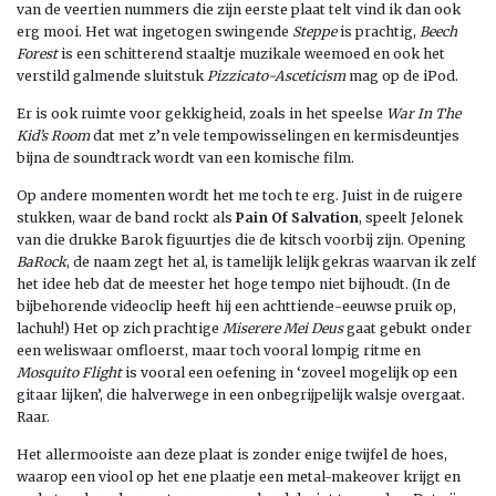
van de veertien nummers die zijn eerste plaat telt vind ik dan ook
erg mooi. Het wat ingetogen swingende
Steppe
is prachtig,
Beech
Forest
is een schitterend staaltje muzikale weemoed en ook het
verstild galmende sluitstuk
Pizzicato-Asceticism
mag op de iPod.
Er is ook ruimte voor gekkigheid, zoals in het speelse
War In The
Kid’s Room
dat met z’n vele tempowisselingen en kermisdeuntjes
bijna de soundtrack wordt van een komische film.
Op andere momenten wordt het me toch te erg. Juist in de ruigere
stukken, waar de band rockt als
Pain Of Salvation
, speelt Jelonek
van die drukke Barok figuurtjes die de kitsch voorbij zijn. Opening
BaRock
, de naam zegt het al, is tamelijk lelijk gekras waarvan ik zelf
het idee heb dat de meester het hoge tempo niet bijhoudt. (In de
bijbehorende videoclip heeft hij een achttiende-eeuwse pruik op,
lachuh!) Het op zich prachtige
Miserere Mei Deus
gaat gebukt onder
een weliswaar omfloerst, maar toch vooral lompig ritme en
Mosquito Flight
is vooral een oefening in ‘zoveel mogelijk op een
gitaar lijken’, die halverwege in een onbegrijpelijk walsje overgaat.
Raar.
Het allermooiste aan deze plaat is zonder enige twijfel de hoes,
waarop een viool op het ene plaatje een metal-makeover krijgt en