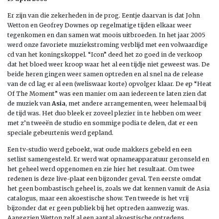
Er zijn van die zekerheden in de prog. Eentje daarvan is dat John
Wetton en Geofrey Downes op regelmatige tijden elkaar weer
tegenkomen en dan samen wat moois uitbroeden. In het jaar 2005
werd onze favoriete muziekstroming verblijd met een volwaardige
cd van het koningskoppel. “Icon” deed het zo goed in de verkoop
dat het bloed weer kroop waar het al een tijdje niet geweest was. De
beide heren gingen weer samen optreden en al snel na de release
van de cd lag er al een (weliswaar korte) opvolger klaar. De ep “Heat
Of The Moment” was een manier om aan iedereen te laten zien dat
de muziek van
Asia
, met andere arrangementen, weer helemaal bij
de tijd was. Het duo bleek er zoveel plezier in te hebben om weer
met z’n tweeën de studio en sommige podia te delen, dat er een
speciale gebeurtenis werd gepland.
Een tv-studio werd geboekt, wat oude makkers gebeld en een
setlist samengesteld. Er werd wat opnameapparatuur geronseld en
het geheel werd opgenomen en zie hier het resultaat. Om twee
redenen is deze live-plaat een bijzonder geval. Ten eerste omdat
het geen bombastisch geheel is, zoals we dat kennen vanuit de Asia
catalogus, maar een akoestische show. Ten tweede is het vrij
bijzonder dat er geen publiek bij het optreden aanwezig was.
Aangezien Wetton zelf al een aantal akoestische optredens