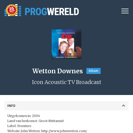
Wetton Downes
Album
Icon Acoustic TV Broadcast
INFO
Uitgekomen in: 2006
Land van herkomst: Groot-Brittannië
Label:
Frontiers
Website John Wetton:
http://www.johnwetton.com/