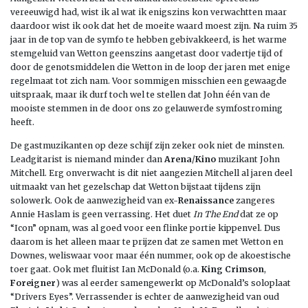
vereeuwigd had, wist ik al wat ik enigszins kon verwachtten maar
daardoor wist ik ook dat het de moeite waard moest zijn. Na ruim 35
jaar in de top van de symfo te hebben gebivakkeerd, is het warme
stemgeluid van Wetton geenszins aangetast door vadertje tijd of
door de genotsmiddelen die Wetton in de loop der jaren met enige
regelmaat tot zich nam. Voor sommigen misschien een gewaagde
uitspraak, maar ik durf toch wel te stellen dat John één van de
mooiste stemmen in de door ons zo gelauwerde symfostroming
heeft.
De gastmuzikanten op deze schijf zijn zeker ook niet de minsten.
Leadgitarist is niemand minder dan
Arena
/
Kino
muzikant John
Mitchell. Erg onverwacht is dit niet aangezien Mitchell al jaren deel
uitmaakt van het gezelschap dat Wetton bijstaat tijdens zijn
solowerk. Ook de aanwezigheid van ex-
Renaissance
zangeres
Annie Haslam is geen verrassing. Het duet
In The End
dat ze op
“Icon” opnam, was al goed voor een flinke portie kippenvel. Dus
daarom is het alleen maar te prijzen dat ze samen met Wetton en
Downes, weliswaar voor maar één nummer, ook op de akoestische
toer gaat. Ook met fluitist Ian McDonald (o.a.
King Crimson
,
Foreigner
) was al eerder samengewerkt op McDonald’s soloplaat
“Drivers Eyes”. Verrassender is echter de aanwezigheid van oud