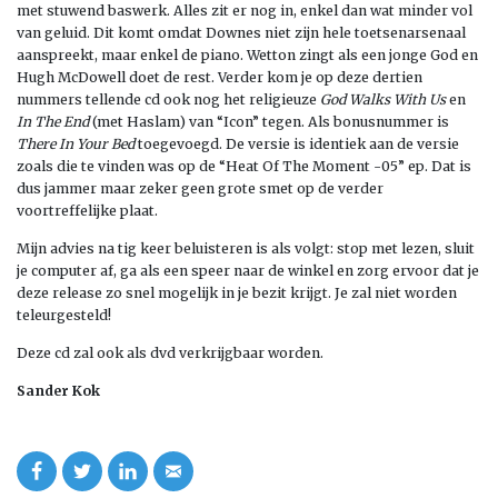
met stuwend baswerk. Alles zit er nog in, enkel dan wat minder vol
van geluid. Dit komt omdat Downes niet zijn hele toetsenarsenaal
aanspreekt, maar enkel de piano. Wetton zingt als een jonge God en
Hugh McDowell doet de rest. Verder kom je op deze dertien
nummers tellende cd ook nog het religieuze
God Walks With Us
en
In The End
(met Haslam) van “Icon” tegen. Als bonusnummer is
There In Your Bed
toegevoegd. De versie is identiek aan de versie
zoals die te vinden was op de “Heat Of The Moment -05” ep. Dat is
dus jammer maar zeker geen grote smet op de verder
voortreffelijke plaat.
Mijn advies na tig keer beluisteren is als volgt: stop met lezen, sluit
je computer af, ga als een speer naar de winkel en zorg ervoor dat je
deze release zo snel mogelijk in je bezit krijgt. Je zal niet worden
teleurgesteld!
Deze cd zal ook als dvd verkrijgbaar worden.
Sander Kok