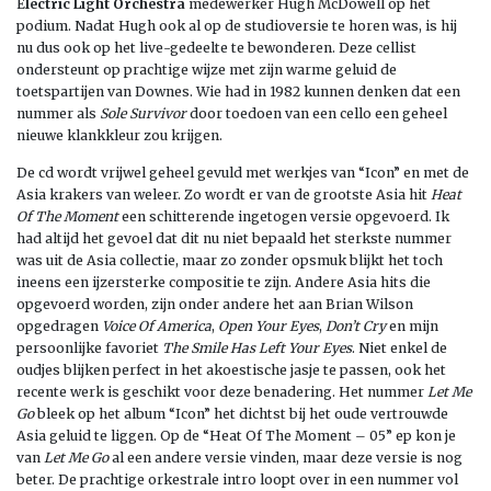
E
lectric Light Orchestra
medewerker Hugh McDowell op het
podium. Nadat Hugh ook al op de studioversie te horen was, is hij
nu dus ook op het live-gedeelte te bewonderen. Deze cellist
ondersteunt op prachtige wijze met zijn warme geluid de
toetspartijen van Downes. Wie had in 1982 kunnen denken dat een
nummer als
Sole Survivor
door toedoen van een cello een geheel
nieuwe klankkleur zou krijgen.
De cd wordt vrijwel geheel gevuld met werkjes van “Icon” en met de
Asia krakers van weleer. Zo wordt er van de grootste Asia hit
Heat
Of The Moment
een schitterende ingetogen versie opgevoerd. Ik
had altijd het gevoel dat dit nu niet bepaald het sterkste nummer
was uit de Asia collectie, maar zo zonder opsmuk blijkt het toch
ineens een ijzersterke compositie te zijn. Andere Asia hits die
opgevoerd worden, zijn onder andere het aan Brian Wilson
opgedragen
Voice Of America
,
Open
Your Eyes
,
Don’t Cry
en mijn
persoonlijke favoriet
The Smile Has Left Your Eyes
. Niet enkel de
oudjes blijken perfect in het akoestische jasje te passen, ook het
recente werk is geschikt voor deze benadering. Het nummer
Let Me
Go
bleek op het album “Icon” het dichtst bij het oude vertrouwde
Asia geluid te liggen. Op de “Heat Of The Moment – 05” ep kon je
van
Let Me Go
al een andere versie vinden, maar deze versie is nog
beter. De prachtige orkestrale intro loopt over in een nummer vol