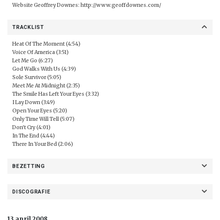
Website Geoffrey Downes:
http://www.geoffdownes.com/
TRACKLIST
Heat Of The Moment (4:54)
Voice Of America (3:51)
Let Me Go (6:27)
God Walks With Us (4:39)
Sole Survivor (5:05)
Meet Me At Midnight (2:35)
The Smile Has Left Your Eyes (3:32)
I Lay Down (3:49)
Open Your Eyes (5:20)
Only Time Will Tell (5:07)
Don't Cry (4:01)
In The End (4:44)
There In Your Bed (2:06)
BEZETTING
DISCOGRAFIE
13 april 2008