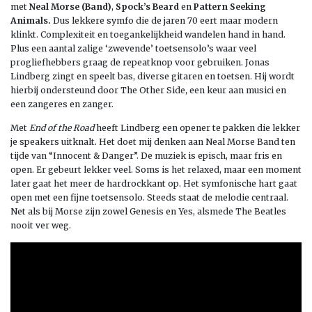
met
Neal Morse (Band)
,
Spock’s Beard
en
Pattern Seeking
Animals.
Dus lekkere symfo die de jaren 70 eert maar modern
klinkt. Complexiteit en toegankelijkheid wandelen hand in hand.
Plus een aantal zalige ‘zwevende’ toetsensolo’s waar veel
progliefhebbers graag de repeatknop voor gebruiken. Jonas
Lindberg zingt en speelt bas, diverse gitaren en toetsen. Hij wordt
hierbij ondersteund door The Other Side, een keur aan musici en
een zangeres en zanger.
Met
End of the Road
heeft Lindberg een opener te pakken die lekker
je speakers uitknalt. Het doet mij denken aan Neal Morse Band ten
tijde van “Innocent & Danger”. De muziek is episch, maar fris en
open. Er gebeurt lekker veel. Soms is het relaxed, maar een moment
later gaat het meer de hardrockkant op. Het symfonische hart gaat
open met een fijne toetsensolo. Steeds staat de melodie centraal.
Net als bij Morse zijn zowel Genesis en Yes, alsmede The Beatles
nooit ver weg.