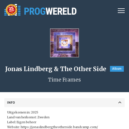
Jonas Lindberg & The Other Side
Album
Time Frames
INFO
Uitgekomen in: 2025
Land van herkomst: Zweden
Label: Eigen beheer
Website:
https://jonaslindbergtheotherside.bandcamp.com/