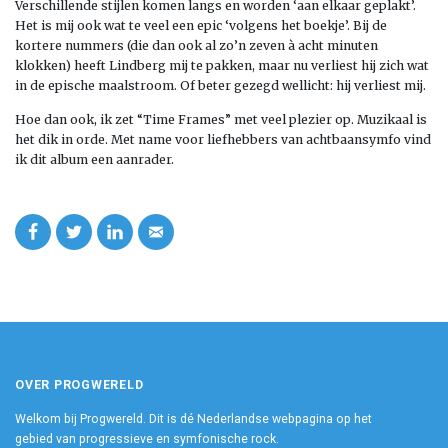
Verschillende stijlen komen langs en worden ‘aan elkaar geplakt’.
Het is mij ook wat te veel een epic ‘volgens het boekje’. Bij de
kortere nummers (die dan ook al zo’n zeven à acht minuten
klokken) heeft Lindberg mij te pakken, maar nu verliest hij zich wat
in de epische maalstroom. Of beter gezegd wellicht: hij verliest mij.
Hoe dan ook, ik zet “Time Frames” met veel plezier op. Muzikaal is
het dik in orde. Met name voor liefhebbers van achtbaansymfo vind
ik dit album een aanrader.
OVER PROGWERELD
Welkom bij Progwereld. Dit is dé Nederlandse webpagina op het
gebied van progressieve en symfonische rock.