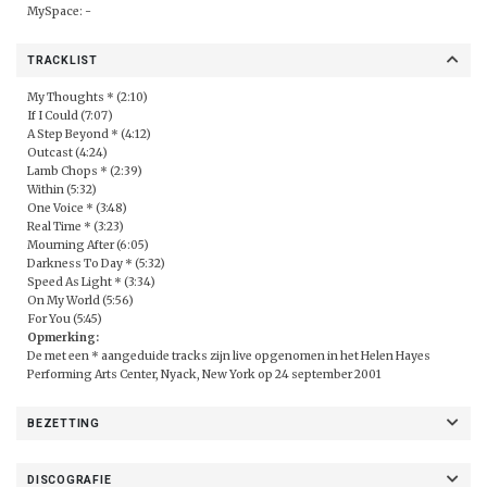
MySpace: -
TRACKLIST
My Thoughts * (2:10)
If I Could (7:07)
A Step Beyond * (4:12)
Outcast (4:24)
Lamb Chops * (2:39)
Within (5:32)
One Voice * (3:48)
Real Time * (3:23)
Mourning After (6:05)
Darkness To Day * (5:32)
Speed As Light * (3:34)
On My World (5:56)
For You (5:45)
Opmerking:
De met een * aangeduide tracks zijn live opgenomen in het Helen Hayes
Performing Arts Center, Nyack, New York op 24 september 2001
BEZETTING
DISCOGRAFIE