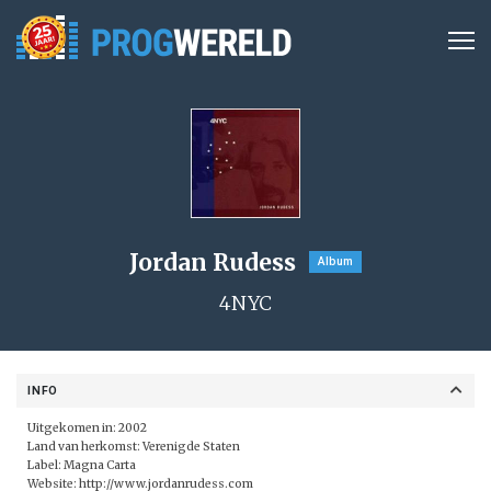
Jordan Rudess
Album
4NYC
INFO
Uitgekomen in: 2002
Land van herkomst: Verenigde Staten
Label:
Magna Carta
Website:
http://www.jordanrudess.com