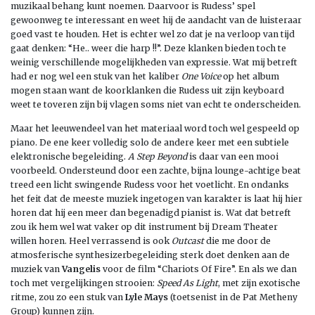
muzikaal behang kunt noemen. Daarvoor is Rudess’ spel
gewoonweg te interessant en weet hij de aandacht van de luisteraar
goed vast te houden. Het is echter wel zo dat je na verloop van tijd
gaat denken: “He.. weer die harp !!”. Deze klanken bieden toch te
weinig verschillende mogelijkheden van expressie. Wat mij betreft
had er nog wel een stuk van het kaliber
One Voice
op het album
mogen staan want de koorklanken die Rudess uit zijn keyboard
weet te toveren zijn bij vlagen soms niet van echt te onderscheiden.
Maar het leeuwendeel van het materiaal word toch wel gespeeld op
piano. De ene keer volledig solo de andere keer met een subtiele
elektronische begeleiding.
A Step Beyond
is daar van een mooi
voorbeeld. Ondersteund door een zachte, bijna lounge-achtige beat
treed een licht swingende Rudess voor het voetlicht. En ondanks
het feit dat de meeste muziek ingetogen van karakter is laat hij hier
horen dat hij een meer dan begenadigd pianist is. Wat dat betreft
zou ik hem wel wat vaker op dit instrument bij Dream Theater
willen horen. Heel verrassend is ook
Outcast
die me door de
atmosferische synthesizerbegeleiding sterk doet denken aan de
muziek van
Vangelis
voor de film “Chariots Of Fire”. En als we dan
toch met vergelijkingen strooien:
Speed As Light
, met zijn exotische
ritme, zou zo een stuk van
Lyle Mays
(toetsenist in de Pat Metheny
Group) kunnen zijn.