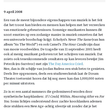
9 april 2008
Een van de meest bijzondere eigenschappen van muziek is het feit
dat het troost kan bieden en mensen kan helpen met het verwerken
van emotionele gebeurtenissen. Sommige muzikanten kunnen dit
soort emoties op een zodanige manier in muziek omzetten dat het
een universele boodschap krijgt. Echolyn’s
Never The Same
(van hun
album “As The World”) en ook Camel’s
The Hour Candle
zijn daar
van mooie voorbeelden. De tragedie van 11 september 2001 heeft
ook al menig muzikant gedreven tot het schrijven van muziek. Dat
zoiets ook tenenkrommende resultaten op kan leveren bewijst Jim
Peterik (ex-Survivor) met zijn
The Day America Cried
.
Nee, dan is dit schijfje van Jordan Rudess een stuk beter te genieten.
Deels live opgenomen, deels een studiowerkstuk laat de Dream
Theater toetsenist horen dat hij nog meer kan dan 1,000,000 noten
per minuut uitstoten.
Zo is er een aantal nummers die gedomineerd worden door
synthetische harpklanken::
If I Could
,
Within
,
Mourning After
en
For
You
. Soms lichtjes ondersteund door zachte koorklanken ademen
deze stukken een New Age-achtig sfeertje uit zonder dat je het