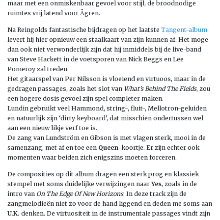
maar met een onmiskenbaar gevoel voor stijl, de broodnodige
ruimtes vrij latend voor Ågren.
Na Reingolds fantastische bijdragen op het laatste
Tangent-album
levert hij hier opnieuw een staalkaart van zijn kunnen af. Het moge
dan ook niet verwonderlijk zijn dat hij inmiddels bij de live-band
van Steve Hackett in de voetsporen van Nick Beggs en Lee
Pomeroy zal treden.
Het gitaarspel van Per Nilsson is vloeiend en virtuoos, maar in de
gedragen passages, zoals het slot van
What’s Behind The Fields
, zou
een hogere dosis gevoel zijn spel completer maken.
Lundin gebruikt veel Hammond, string-, fluit-, Mellotron-geluiden
en natuurlijk zijn ‘dirty keyboard’, dat misschien ondertussen wel
aan een nieuw likje verf toe is.
De zang van Lundström en Gibson is met vlagen sterk, mooi in de
samenzang, met af en toe een
Queen
-koortje. Er zijn echter ook
momenten waar beiden zich enigszins moeten forceren.
De composities op dit album dragen een sterk prog en klassiek
stempel met soms duidelijke verwijzingen naar
Yes
, zoals in de
intro van
On The Edge Of New Horizons
. In deze track zijn de
zangmelodieën niet zo voor de hand liggend en deden me soms aan
U.K.
denken. De virtuositeit in de instrumentale passages vindt zijn