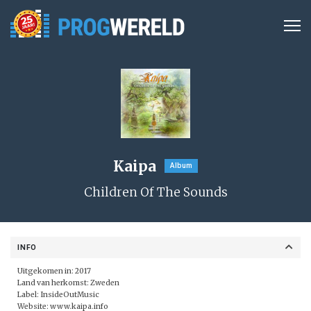
Kaipa
Album
Children Of The Sounds
INFO
Uitgekomen in: 2017
Land van herkomst: Zweden
Label:
InsideOutMusic
Website:
www.kaipa.info