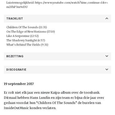
Luistermogelijkheid:
https://www.youtube.com/watch?time_continue=1&v=
m2FhP3m9eDU
TRACKLIST
Children Of The Sounds (11:31)
On The Edge of New Horizons (17:10)
Like A Serpentine (12:52)
The Shadowy Sunlight (6:57)
What’s Behind The Fields (9:31)
BEZETTING
DISCOGRAFIE
19 september 2017
Er rolt niet elk jaar een nieuw Kaipa-album over de toonbank.
Ditmaal hebben Hans Lundin en zijn team er bijna drie jaar over
gedaan voordat hun “Children Of The Sounds” de burelen van
InsideOutMusic konden verlaten.