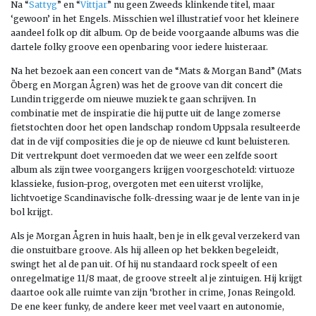
Na “
Sattyg
” en “
Vittjar
” nu geen Zweeds klinkende titel, maar
‘gewoon’ in het Engels. Misschien wel illustratief voor het kleinere
aandeel folk op dit album. Op de beide voorgaande albums was die
dartele folky groove een openbaring voor iedere luisteraar.
Na het bezoek aan een concert van de “Mats & Morgan Band” (Mats
Öberg en Morgan Ågren) was het de groove van dit concert die
Lundin triggerde om nieuwe muziek te gaan schrijven. In
combinatie met de inspiratie die hij putte uit de lange zomerse
fietstochten door het open landschap rondom Uppsala resulteerde
dat in de vijf composities die je op de nieuwe cd kunt beluisteren.
Dit vertrekpunt doet vermoeden dat we weer een zelfde soort
album als zijn twee voorgangers krijgen voorgeschoteld: virtuoze
klassieke, fusion-prog, overgoten met een uiterst vrolijke,
lichtvoetige Scandinavische folk-dressing waar je de lente van in je
bol krijgt.
Als je Morgan Ågren in huis haalt, ben je in elk geval verzekerd van
die onstuitbare groove. Als hij alleen op het bekken begeleidt,
swingt het al de pan uit. Of hij nu standaard rock speelt of een
onregelmatige 11/8 maat, de groove streelt al je zintuigen. Hij krijgt
daartoe ook alle ruimte van zijn ‘brother in crime, Jonas Reingold.
De ene keer funky, de andere keer met veel vaart en autonomie,