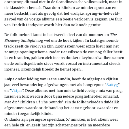
oorsprong ditmaal niet in de Scandinavische volksmuziek, maar in
de klassieke thema’s. Daardoor klinken ze minder spontaan en
meer bedacht, met als gevolg dat het vrolijke, spring-in-het-veld-
gevoel van de vorige albums een beetje verloren is gegaan. De fluit
van Fredrik Lindqvist wordt hier dan ook node gemist.
De folk-invloed komt in het tweede deel van dit nummer en
The
Shadowy Sunlight
nog wel om de hoek kijken. In laatstgenoemde
track geeft de viool van Elin Rubinsztein weer extra kleur aan het
zonnige openingsthema. Nadat Per Nilsson de zon nog feller heeft
laten branden, pakken zich ineens donkere keyboardwolken samen
en de onheilspellende sfeer wordt vocaal en instrumentaal steeds
intenser. Uiteindelijk breekt de hemel open…
Kaipa onder leiding van Hans Lundin, heeft de afgelopen vijftien
jaar veel bewondering afgedwongen met als hoogtepunt “
Sattyg
”
en “
Vittjar
”. Deze albums met hun unieke lichtvoetige mix van prog,
fusion en folk werden door bijna iedere progliefhebber omarmd.
Met dit “Children Of The Sounds” zijn de folk-invloeden duidelijk
afgenomen waardoor de band op het eerste gehoor zwaarder en
minder toegankelijk klinkt.
Ondanks zijn geringere speelduur, 57 minuten, is het album weer
een hele zit, en geeft het zijn schatten pas prijs na meerdere