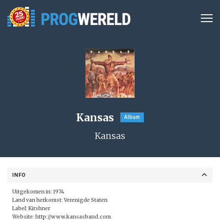
Kansas
Album
Kansas
INFO
Uitgekomen in: 1974
Land van herkomst: Verenigde Staten
Label: Kirshner
Website:
http://www.kansasband.com