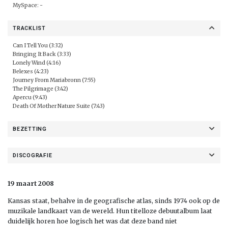
MySpace: -
TRACKLIST
Can I Tell You (3:32)
Bringing It Back (3:33)
Lonely Wind (4:16)
Belexes (4:23)
Journey From Mariabronn (7:55)
The Pilgrimage (3:42)
Apercu (9:43)
Death Of Mother Nature Suite (7:43)
BEZETTING
DISCOGRAFIE
19 maart 2008
Kansas staat, behalve in de geografische atlas, sinds 1974 ook op de
muzikale landkaart van de wereld. Hun titelloze debuutalbum laat
duidelijk horen hoe logisch het was dat deze band niet