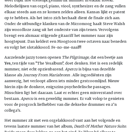
weer blijkt hoe vreselijk geniaal dit nummer in elkaar steekt.
Melodielijnen van orgel, piano, viool, synthesizer en de zang vullen
elkaar steeds aan en ze komen zelden alleen. Kansas lijkt er patent
op te hebben. Als het intro zich herhaalt dient de finale zich aan.
Onder de uitbundige klanken van de Micromoog haalt Steve Walsh
zijn woordloze zang uit het onderste van zijn tenen. Vervolgens
brengt een alsmaar stijgende gitaariff het nummer naar zijn
hoogtepunt. Dan keldert een Moogtoon twee octaven naar beneden
en volgt het slotakkoord. Fe-no-me-naal!!!
Aarzelende jazzy tonen openen
The Pilgrimage
, dat een beetje aan
Yes,
ten tijde van ”The Yesalbum”, doet denken. Het is een redelijk
nummer, niet echt opzienbarend.
Apercu
is bijna van dezelfde
klasse als
Journey From Mariabronn
. Alle ingrediënten zijn
aanwezig, het verloopt alleen iets minder gestroomlijnd. Nieuw
hierin zijn de donkere, enigszins psychedelische passages.
Misschien ligt het daaraan. Laat er echter geen misverstand over
bestaan.
Apercu
is een geweldig nummer. Er valt volop te genieten
voor de progrock liefhebber van die dekselse drummer en z’n
collega’s.
Het nummer zit met een orgelakkoord vast aan het volgende en
tevens laatste nummer van het album,
Death Of Mother Nature Suite
.