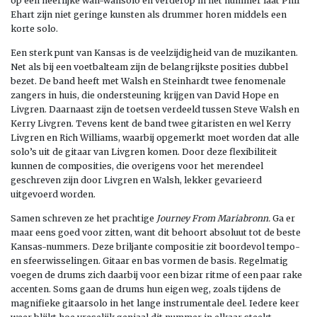
op een heerlijke wah-wahsolo en verderop in het nummer laat Phil
Ehart zijn niet geringe kunsten als drummer horen middels een
korte solo.
Een sterk punt van Kansas is de veelzijdigheid van de muzikanten.
Net als bij een voetbalteam zijn de belangrijkste posities dubbel
bezet. De band heeft met Walsh en Steinhardt twee fenomenale
zangers in huis, die ondersteuning krijgen van David Hope en
Livgren. Daarnaast zijn de toetsen verdeeld tussen Steve Walsh en
Kerry Livgren. Tevens kent de band twee gitaristen en wel Kerry
Livgren en Rich Williams, waarbij opgemerkt moet worden dat alle
solo’s uit de gitaar van Livgren komen. Door deze flexibiliteit
kunnen de composities, die overigens voor het merendeel
geschreven zijn door Livgren en Walsh, lekker gevarieerd
uitgevoerd worden.
Samen schreven ze het prachtige
Journey From Mariabronn.
Ga er
maar eens goed voor zitten, want dit behoort absoluut tot de beste
Kansas-nummers. Deze briljante compositie zit boordevol tempo-
en sfeerwisselingen. Gitaar en bas vormen de basis. Regelmatig
voegen de drums zich daarbij voor een bizar ritme of een paar rake
accenten. Soms gaan de drums hun eigen weg, zoals tijdens de
magnifieke gitaarsolo in het lange instrumentale deel. Iedere keer