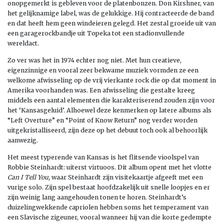
onopgemerkt is gebleven voor de platenbonzen. Don Kirshner, van
het gelijknamige label, was de gelukkige. Hij contracteerde de band
en dat heeft hem geen windeieren gelegd. Het zestal groeide uit van
een garagerockbandje uit Topeka tot een stadionvullende
wereldact.
Zo ver was het in 1974 echter nog niet. Met hun creatieve,
eigenzinnige en vooral zeer bekwame muziek vormden ze een
welkome afwisseling op de vrij vierkante rock die op dat moment in
Amerika voorhanden was. Een afwisseling die gestalte kreeg
middels een aantal elementen die karakteriserend zouden zijn voor
het ‘Kansasgeluid’. Alhoewel deze kenmerken op latere albums als
“Left Overture” en “Point of Know Return” nog verder worden
uitgekristalliseerd, zijn deze op het debuut toch ook al behoorlijk
aanwezig.
Het meest typerende van Kansas is het flitsende vioolspel van
Robbie Steinhardt: uiterst virtuoos. Dit album opent met het vlotte
Can I Tell You,
waar Steinhardt zijn visitekaartje afgeeft met een
vurige solo. Zijn spel bestaat hoofdzakelijk uit snelle loopjes en er
zijn weinig lang aangehouden tonen te horen. Steinhardt’s
duizelingwekkende capriolen hebben soms het temperament van
een Slavische zigeuner, vooral wanneer hij van die korte gedempte