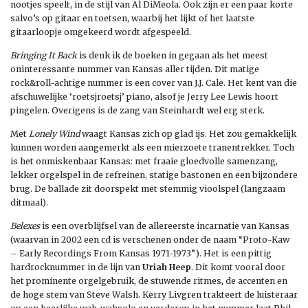
nootjes speelt, in de stijl van Al DiMeola. Ook zijn er een paar korte
salvo’s op gitaar en toetsen, waarbij het lijkt of het laatste
gitaarloopje omgekeerd wordt afgespeeld.
Bringing It Back
is denk ik de boeken in gegaan als het meest
oninteressante nummer van Kansas aller tijden. Dit matige
rock&roll-achtige nummer is een cover van J.J. Cale. Het kent van die
afschuwelijke ‘roetsjroetsj’ piano, alsof je Jerry Lee Lewis hoort
pingelen. Overigens is de zang van Steinhardt wel erg sterk.
Met
Lonely Wind
waagt Kansas zich op glad ijs. Het zou gemakkelijk
kunnen worden aangemerkt als een mierzoete tranentrekker. Toch
is het onmiskenbaar Kansas: met fraaie gloedvolle samenzang,
lekker orgelspel in de refreinen, statige bastonen en een bijzondere
brug. De ballade zit doorspekt met stemmig vioolspel (langzaam
ditmaal).
Belexes
is een overblijfsel van de allereerste incarnatie van Kansas
(waarvan in 2002 een cd is verschenen onder de naam “Proto-Kaw
– Early Recordings From Kansas 1971-1973”). Het is een pittig
hardrocknummer in de lijn van
Uriah Heep
. Dit komt vooral door
het prominente orgelgebruik, de stuwende ritmes, de accenten en
de hoge stem van Steve Walsh. Kerry Livgren trakteert de luisteraar