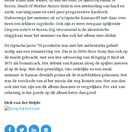
Beide staan daar lekker, zo aan het eind. Ze lijken bij elkaar te
horen.
Death Of Mother Nature Suite
is een afwisseling van hard en
zacht, van langzaam en snel: pure progressieve hardrock.
Halverwege het nummer zit zo’n typische Kansasriff met daar over
heen een lekkere orgelsolo. Ook zijn er weer een paar splijtende
Livgren-solo’s te horen. Erg verrassend is de akoestische
slaggitaar waar het nummer en dus ook het album mee afsluit.
De typische jaren ’70 productie was met het authentieke geluid
nodig aan een remastering toe. Die is in 2004 door Sony dan ook op
de markt gebracht. met een live-uitvoering van
Bringing It Back
uit
1975 als bonustrack. Het debuut van Kansas sloeg de spijker meteen
al op de kop. Met drie geweldige, vier redelijke en een zwak
nummer is Kansas destijds prima uit de startblokken gekomen. Het
was de voorbode van al het moois dat nog komen zou. Het zou dan
ook niet fair zijn om dit album daarmee te vergelijken. Per slot van
rekening is het goede op dit album beter dan goed.
Dick van der Heijde