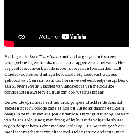
Het begint in
Love Transfusion
met veel orgel, ja dan toch een
ietsiepietsie tegendraads, maar daar stappen ze al snel vanaf. Heel
erg veel toetsenwerk in alle maten, soorten en toonaarden haalt
Omelet voortdurend uit zijn keyboards. Hij heeft vast weleens
gehoord van
Genesis
, want dat horen we wel een beetje terug. Denk
aan
Supper’s Ready
. Flardjes van landgenoten en melodieuze
bondgenoten
Mystery
en
Huis
zijn ook waarneembaar.
Genoemde oprichter heeft het druk, pingelend achter de drumkit
gezeten doet hij ook de zang er nog bij. Hij komt daarbij een klein
beetje in de buurt van ene
Jon Anderson
. Hij zingt dus hoog. De verf
van de ene solo is nog niet droog of hij kwast de volgende alweer
tegen de speakers. Echt smaakvol ook nog. Eric Bonette geeft een
mooi tegenwicht met zijn gitaarspel. Hele prettige ondersteuning,