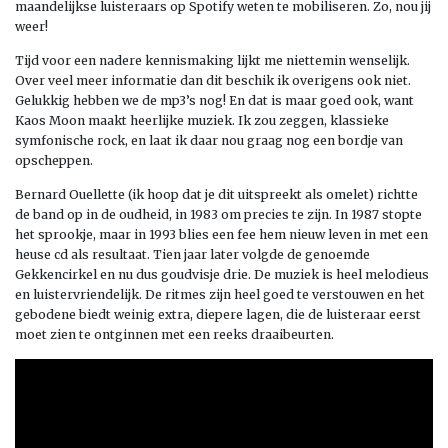
maandelijkse luisteraars op Spotify weten te mobiliseren. Zo, nou jij
weer!
Tijd voor een nadere kennismaking lijkt me niettemin wenselijk.
Over veel meer informatie dan dit beschik ik overigens ook niet.
Gelukkig hebben we de mp3’s nog! En dat is maar goed ook, want
Kaos Moon maakt heerlijke muziek. Ik zou zeggen, klassieke
symfonische rock, en laat ik daar nou graag nog een bordje van
opscheppen.
Bernard Ouellette (ik hoop dat je dit uitspreekt als omelet) richtte
de band op in de oudheid, in 1983 om precies te zijn. In 1987 stopte
het sprookje, maar in 1993 blies een fee hem nieuw leven in met een
heuse cd als resultaat. Tien jaar later volgde de genoemde
Gekkencirkel en nu dus goudvisje drie. De muziek is heel melodieus
en luistervriendelijk. De ritmes zijn heel goed te verstouwen en het
gebodene biedt weinig extra, diepere lagen, die de luisteraar eerst
moet zien te ontginnen met een reeks draaibeurten.