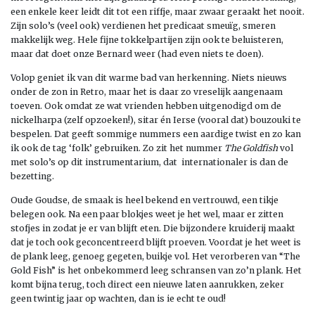
een enkele keer leidt dit tot een riffje, maar zwaar geraakt het nooit.
Zijn solo’s (veel ook) verdienen het predicaat smeuïg, smeren
makkelijk weg. Hele fijne tokkelpartijen zijn ook te beluisteren,
maar dat doet onze Bernard weer (had even niets te doen).
Volop geniet ik van dit warme bad van herkenning. Niets nieuws
onder de zon in Retro, maar het is daar zo vreselijk aangenaam
toeven. Ook omdat ze wat vrienden hebben uitgenodigd om de
nickelharpa (zelf opzoeken!), sitar én Ierse (vooral dat) bouzouki te
bespelen. Dat geeft sommige nummers een aardige twist en zo kan
ik ook de tag ‘folk’ gebruiken. Zo zit het nummer
The Goldfish
vol
met solo’s op dit instrumentarium, dat internationaler is dan de
bezetting.
Oude Goudse, de smaak is heel bekend en vertrouwd, een tikje
belegen ook. Na een paar blokjes weet je het wel, maar er zitten
stofjes in zodat je er van blijft eten. Die bijzondere kruiderij maakt
dat je toch ook geconcentreerd blijft proeven. Voordat je het weet is
de plank leeg, genoeg gegeten, buikje vol. Het verorberen van “The
Gold Fish” is het onbekommerd leeg schransen van zo’n plank. Het
komt bijna terug, toch direct een nieuwe laten aanrukken, zeker
geen twintig jaar op wachten, dan is ie echt te oud!