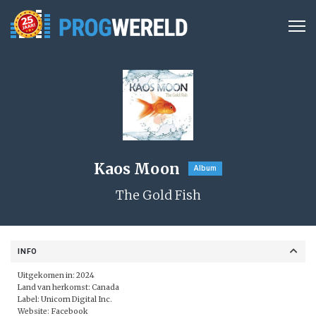
Kaos Moon
Album
The Gold Fish
INFO
Uitgekomen in: 2024
Land van herkomst: Canada
Label:
Unicorn Digital Inc.
Website:
Facebook