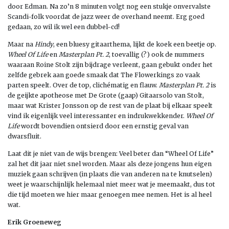
door Edman. Na zo’n 8 minuten volgt nog een stukje onvervalste
Scandi-folk voordat de jazz weer de overhand neemt. Erg goed
gedaan, zo wil ik wel een dubbel-cd!
Maar na
Hindy
, een bluesy gitaarthema, lijkt de koek een beetje op.
Wheel Of Life
en
Masterplan Pt. 2
, toevallig (?) ook de nummers
waaraan Roine Stolt zijn bijdrage verleent, gaan gebukt onder het
zelfde gebrek aan goede smaak dat The Flowerkings zo vaak
parten speelt. Over de top, clichématig en flauw.
Masterplan Pt. 2
is
de geijkte apotheose met De Grote (gaap) Gitaarsolo van Stolt,
maar wat Krister Jonsson op de rest van de plaat bij elkaar speelt
vind ik eigenlijk veel interessanter en indrukwekkender.
Wheel Of
Life
wordt bovendien ontsierd door een ernstig geval van
dwarsfluit.
Laat dit je niet van de wijs brengen: Veel beter dan “Wheel Of Life”
zal het dit jaar niet snel worden. Maar als deze jongens hun eigen
muziek gaan schrijven (in plaats die van anderen na te knutselen)
weet je waarschijnlijk helemaal niet meer wat je meemaakt, dus tot
die tijd moeten we hier maar genoegen mee nemen. Het is al heel
wat.
Erik Groeneweg