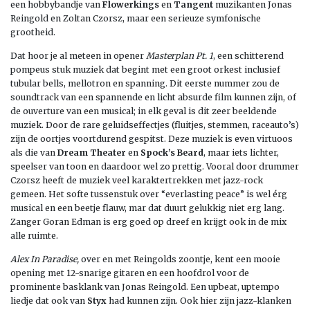
een hobbybandje van
Flowerkings
en
Tangent
muzikanten Jonas
Reingold en Zoltan Czorsz, maar een serieuze symfonische
grootheid.
Dat hoor je al meteen in opener
Masterplan Pt. 1
, een schitterend
pompeus stuk muziek dat begint met een groot orkest inclusief
tubular bells, mellotron en spanning. Dit eerste nummer zou de
soundtrack van een spannende en licht absurde film kunnen zijn, of
de ouverture van een musical; in elk geval is dit zeer beeldende
muziek. Door de rare geluidseffectjes (fluitjes, stemmen, raceauto’s)
zijn de oortjes voortdurend gespitst. Deze muziek is even virtuoos
als die van
Dream Theater
en
Spock’s Beard
, maar iets lichter,
speelser van toon en daardoor wel zo prettig. Vooral door drummer
Czorsz heeft de muziek veel karaktertrekken met jazz-rock
gemeen. Het softe tussenstuk over “everlasting peace” is wel érg
musical en een beetje flauw, mar dat duurt gelukkig niet erg lang.
Zanger Goran Edman is erg goed op dreef en krijgt ook in de mix
alle ruimte.
Alex In Paradise,
over en met Reingolds zoontje, kent een mooie
opening met 12-snarige gitaren en een hoofdrol voor de
prominente basklank van Jonas Reingold. Een upbeat, uptempo
liedje dat ook van
Styx
had kunnen zijn. Ook hier zijn jazz-klanken