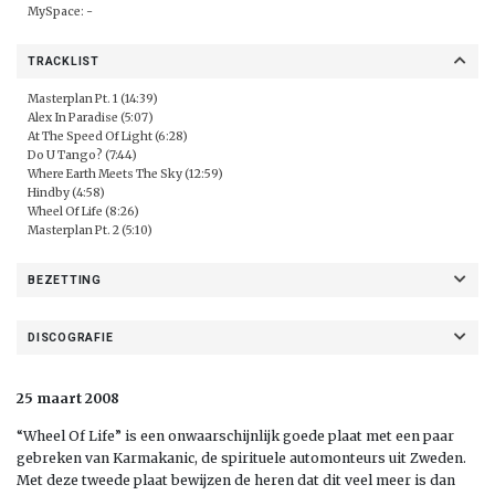
MySpace: -
TRACKLIST
Masterplan Pt. 1 (14:39)
Alex In Paradise (5:07)
At The Speed Of Light (6:28)
Do U Tango? (7:44)
Where Earth Meets The Sky (12:59)
Hindby (4:58)
Wheel Of Life (8:26)
Masterplan Pt. 2 (5:10)
BEZETTING
DISCOGRAFIE
25 maart 2008
“Wheel Of Life” is een onwaarschijnlijk goede plaat met een paar
gebreken van Karmakanic, de spirituele automonteurs uit Zweden.
Met deze tweede plaat bewijzen de heren dat dit veel meer is dan