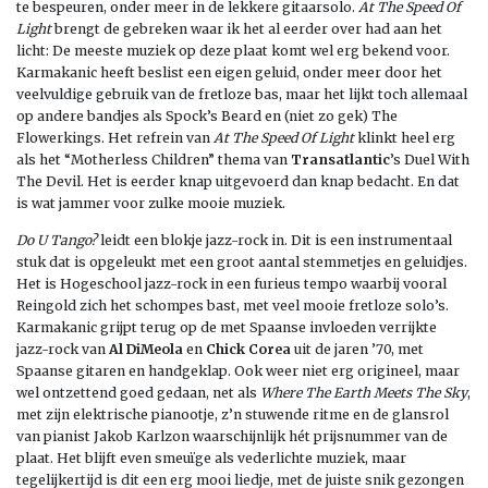
te bespeuren, onder meer in de lekkere gitaarsolo.
At The Speed Of
Light
brengt de gebreken waar ik het al eerder over had aan het
licht: De meeste muziek op deze plaat komt wel erg bekend voor.
Karmakanic heeft beslist een eigen geluid, onder meer door het
veelvuldige gebruik van de fretloze bas, maar het lijkt toch allemaal
op andere bandjes als Spock’s Beard en (niet zo gek) The
Flowerkings. Het refrein van
At The Speed Of Light
klinkt heel erg
als het “Motherless Children” thema van
Transatlantic
’s Duel With
The Devil. Het is eerder knap uitgevoerd dan knap bedacht. En dat
is wat jammer voor zulke mooie muziek.
Do U Tango?
leidt een blokje jazz-rock in. Dit is een instrumentaal
stuk dat is opgeleukt met een groot aantal stemmetjes en geluidjes.
Het is Hogeschool jazz-rock in een furieus tempo waarbij vooral
Reingold zich het schompes bast, met veel mooie fretloze solo’s.
Karmakanic grijpt terug op de met Spaanse invloeden verrijkte
jazz-rock van
Al DiMeola
en
Chick Corea
uit de jaren ’70, met
Spaanse gitaren en handgeklap. Ook weer niet erg origineel, maar
wel ontzettend goed gedaan, net als
Where The Earth Meets The Sky
,
met zijn elektrische pianootje, z’n stuwende ritme en de glansrol
van pianist Jakob Karlzon waarschijnlijk hét prijsnummer van de
plaat. Het blijft even smeuïge als vederlichte muziek, maar
tegelijkertijd is dit een erg mooi liedje, met de juiste snik gezongen