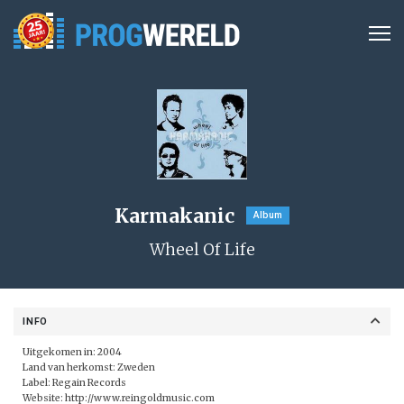
Karmakanic
Album
Wheel Of Life
INFO
Uitgekomen in: 2004
Land van herkomst: Zweden
Label:
Regain Records
Website:
http://www.reingoldmusic.com