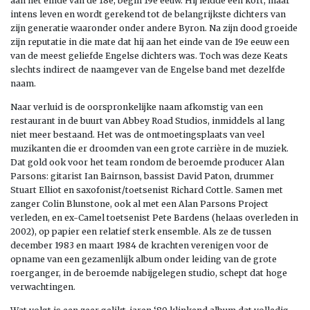
aan het einde van de 18e, begin 19e eeuw. Hij leidde een kort, maar
intens leven en wordt gerekend tot de belangrijkste dichters van
zijn generatie waaronder onder andere Byron. Na zijn dood groeide
zijn reputatie in die mate dat hij aan het einde van de 19e eeuw een
van de meest geliefde Engelse dichters was. Toch was deze Keats
slechts indirect de naamgever van de Engelse band met dezelfde
naam.
Naar verluid is de oorspronkelijke naam afkomstig van een
restaurant in de buurt van Abbey Road Studios, inmiddels al lang
niet meer bestaand. Het was de ontmoetingsplaats van veel
muzikanten die er droomden van een grote carrière in de muziek.
Dat gold ook voor het team rondom de beroemde producer Alan
Parsons: gitarist Ian Bairnson, bassist David Paton, drummer
Stuart Elliot en saxofonist/toetsenist Richard Cottle. Samen met
zanger Colin Blunstone, ook al met een Alan Parsons Project
verleden, en ex-Camel toetsenist Pete Bardens (helaas overleden in
2002), op papier een relatief sterk ensemble. Als ze de tussen
december 1983 en maart 1984 de krachten verenigen voor de
opname van een gezamenlijk album onder leiding van de grote
roerganger, in de beroemde nabijgelegen studio, schept dat hoge
verwachtingen.