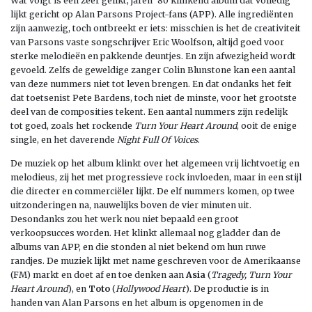
Wat volgt is een zeer gelikt, jaren ‘80 klinkend album dat volledig
lijkt gericht op Alan Parsons Project-fans (APP). Alle ingrediënten
zijn aanwezig, toch ontbreekt er iets: misschien is het de creativiteit
van Parsons vaste songschrijver Eric Woolfson, altijd goed voor
sterke melodieën en pakkende deuntjes. En zijn afwezigheid wordt
gevoeld. Zelfs de geweldige zanger Colin Blunstone kan een aantal
van deze nummers niet tot leven brengen. En dat ondanks het feit
dat toetsenist Pete Bardens, toch niet de minste, voor het grootste
deel van de composities tekent. Een aantal nummers zijn redelijk
tot goed, zoals het rockende
Turn Your Heart Around
, ooit de enige
single, en het daverende
Night Full Of Voices
.
De muziek op het album klinkt over het algemeen vrij lichtvoetig en
melodieus, zij het met progressieve rock invloeden, maar in een stijl
die directer en commerciëler lijkt. De elf nummers komen, op twee
uitzonderingen na, nauwelijks boven de vier minuten uit.
Desondanks zou het werk nou niet bepaald een groot
verkoopsucces worden. Het klinkt allemaal nog gladder dan de
albums van APP, en die stonden al niet bekend om hun ruwe
randjes. De muziek lijkt met name geschreven voor de Amerikaanse
(FM) markt en doet af en toe denken aan
Asia
(
Tragedy, Turn Your
Heart Around
), en
Toto
(
Hollywood Heart
). De productie is in
handen van Alan Parsons en het album is opgenomen in de