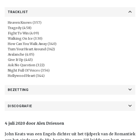
TRACKLIST
Heaven Knows (3:57)
Tragedy (4:58)
Fight To Win (4:09)
Walking On Ice (3:30)
How Can You Walk Away (3:40)
Turn Your Heart Around (3:42)
Avalanche (4:05)
Give It Up (4:45)
Ask No Question (3:22)
Night Full Of Voices (3:56)
Hollywood Heart (3:44)
BEZETTING
DISCOGRAFIE
4 juli 2020 door Alex Driessen
John Keats was een Engels dichter uit het tijdperk van de Romantiek