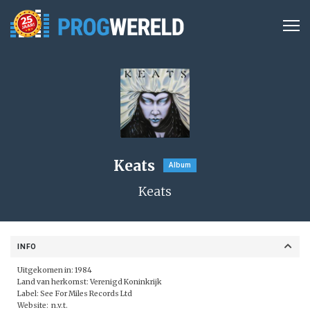
Keats
Album
Keats
INFO
Uitgekomen in: 1984
Land van herkomst: Verenigd Koninkrijk
Label: See For Miles Records Ltd
Website: n.v.t.