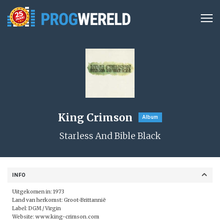
King Crimson
Album
Starless And Bible Black
INFO
Uitgekomen in: 1973
Land van herkomst: Groot-Brittannië
Label:
DGM / Virgin
Website:
www.king-crimson.com