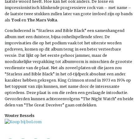
laatste woord heeft. Hoe kan het ook anders. De losse en
impressionistisch klinkende progressieve rock van – met name –
de laatste twee stukken zullen later van grote invloed zijn op bands
als
Tool
en
The Mars Volta
.
Concluderend is “Starless and Bible Black” een samenhangend
album met een duistere, bijna onheilspellende sfeer. De
improvisaties die op het podium vaak tot het uiterste worden
gedreven, komen op dit album terug in een beter verteerbare
versie. Dat lijkt op het eerste gehoor jammer, maar de
noodzakelijke verpakking tot albumvorm is misschien de grootste
verdienste van de plaat. Net als zoveel platen uit die jaren zou
“Starless and Bible Black” in het cd-tijdperk absoluut een ander
karakter hebben gekregen. King Crimson stond in 1973 en 1974 op
het toppunt van zijn kunnen, met name door de interessante
optredens. Deze plaat is om die reden een geslaagde introductie.
Gevorderden kunnen achtereenvolgens “The Night Watch” en beide
delen van “The Great Deceiver” gaan ontdekken.
Wouter Bessels