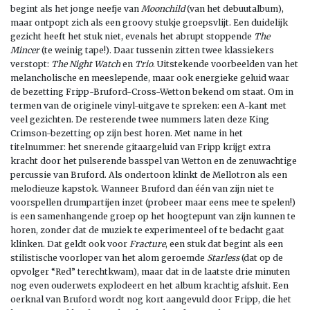
begint als het jonge neefje van
Moonchild
(van het debuutalbum),
maar ontpopt zich als een groovy stukje groepsvlijt. Een duidelijk
gezicht heeft het stuk niet, evenals het abrupt stoppende
The
Mincer
(te weinig tape!). Daar tussenin zitten twee klassiekers
verstopt:
The Night Watch
en
Trio
. Uitstekende voorbeelden van het
melancholische en meeslepende, maar ook energieke geluid waar
de bezetting Fripp-Bruford-Cross-Wetton bekend om staat. Om in
termen van de originele vinyl-uitgave te spreken: een A-kant met
veel gezichten. De resterende twee nummers laten deze King
Crimson-bezetting op zijn best horen. Met name in het
titelnummer: het snerende gitaargeluid van Fripp krijgt extra
kracht door het pulserende basspel van Wetton en de zenuwachtige
percussie van Bruford. Als ondertoon klinkt de Mellotron als een
melodieuze kapstok. Wanneer Bruford dan één van zijn niet te
voorspellen drumpartijen inzet (probeer maar eens mee te spelen!)
is een samenhangende groep op het hoogtepunt van zijn kunnen te
horen, zonder dat de muziek te experimenteel of te bedacht gaat
klinken. Dat geldt ook voor
Fracture
, een stuk dat begint als een
stilistische voorloper van het alom geroemde
Starless
(dat op de
opvolger “Red” terechtkwam), maar dat in de laatste drie minuten
nog even ouderwets explodeert en het album krachtig afsluit. Een
oerknal van Bruford wordt nog kort aangevuld door Fripp, die het