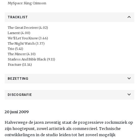
MySpace:
King Crimson
TRACKLIST
The Great Deceiver (4.02)
Lament (4.00)
We'll Let You Know (3.46)
The Night Watch (3.37)
Trio (5.41)
The Mincer (4.10)
Starless And Bible Black (9.11)
Fracture (11.14)
BEZETTING
DISCOGRAFIE
20 juni 2009
Halverwege de jaren zeventig staat de progressieve rockmuziek op
zijn hoogtepunt, zowel artistiek als commercieel. Technische
ontwikkelingen in de studio leiden tot het zoveel mogelijk