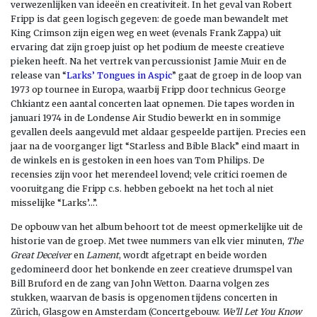
verwezenlijken van ideeën en creativiteit. In het geval van Robert
Fripp is dat geen logisch gegeven: de goede man bewandelt met
King Crimson zijn eigen weg en weet (evenals Frank Zappa) uit
ervaring dat zijn groep juist op het podium de meeste creatieve
pieken heeft. Na het vertrek van percussionist Jamie Muir en de
release van “
Larks’ Tongues in Aspic
” gaat de groep in de loop van
1973 op tournee in Europa, waarbij Fripp door technicus George
Chkiantz een aantal concerten laat opnemen. Die tapes worden in
januari 1974 in de Londense Air Studio bewerkt en in sommige
gevallen deels aangevuld met aldaar gespeelde partijen. Precies een
jaar na de voorganger ligt “Starless and Bible Black” eind maart in
de winkels en is gestoken in een hoes van Tom Philips. De
recensies zijn voor het merendeel lovend; vele critici roemen de
vooruitgang die Fripp c.s. hebben geboekt na het toch al niet
misselijke “Larks’…”.
De opbouw van het album behoort tot de meest opmerkelijke uit de
historie van de groep. Met twee nummers van elk vier minuten,
The
Great Deceiver
en
Lament
, wordt afgetrapt en beide worden
gedomineerd door het bonkende en zeer creatieve drumspel van
Bill Bruford en de zang van John Wetton. Daarna volgen zes
stukken, waarvan de basis is opgenomen tijdens concerten in
Zürich, Glasgow en Amsterdam (Concertgebouw.
We’ll Let You Know