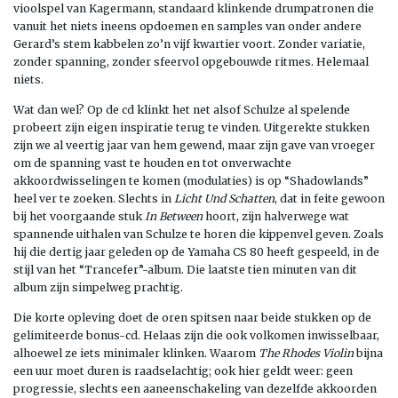
vioolspel van Kagermann, standaard klinkende drumpatronen die
vanuit het niets ineens opdoemen en samples van onder andere
Gerard’s stem kabbelen zo’n vijf kwartier voort. Zonder variatie,
zonder spanning, zonder sfeervol opgebouwde ritmes. Helemaal
niets.
Wat dan wel? Op de cd klinkt het net alsof Schulze al spelende
probeert zijn eigen inspiratie terug te vinden. Uitgerekte stukken
zijn we al veertig jaar van hem gewend, maar zijn gave van vroeger
om de spanning vast te houden en tot onverwachte
akkoordwisselingen te komen (modulaties) is op “Shadowlands”
heel ver te zoeken. Slechts in
Licht Und Schatten
, dat in feite gewoon
bij het voorgaande stuk
In Between
hoort, zijn halverwege wat
spannende uithalen van Schulze te horen die kippenvel geven. Zoals
hij die dertig jaar geleden op de Yamaha CS 80 heeft gespeeld, in de
stijl van het “Trancefer”-album. Die laatste tien minuten van dit
album zijn simpelweg prachtig.
Die korte opleving doet de oren spitsen naar beide stukken op de
gelimiteerde bonus-cd. Helaas zijn die ook volkomen inwisselbaar,
alhoewel ze iets minimaler klinken. Waarom
The Rhodes Violin
bijna
een uur moet duren is raadselachtig; ook hier geldt weer: geen
progressie, slechts een aaneenschakeling van dezelfde akkoorden