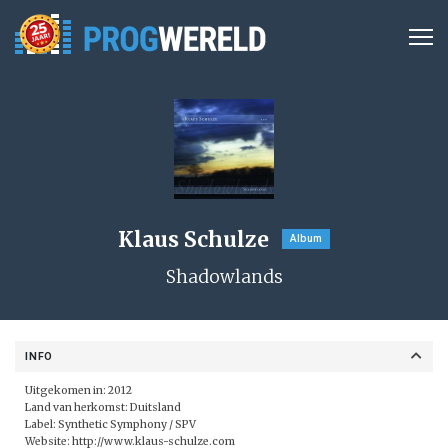
Klaus Schulze
Album
Shadowlands
INFO
Uitgekomen in: 2012
Land van herkomst: Duitsland
Label: Synthetic Symphony /
SPV
Website:
http://www.klaus-schulze.com