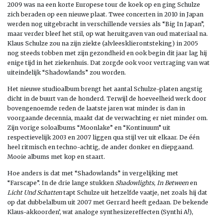
2009 was na een korte Europese tour de koek op en ging Schulze
zich beraden op een nieuwe plaat. Twee concerten in 2010 in Japan
werden nog uitgebracht in verschillende versies als “Big In Japan”,
maar verder bleef het stil, op wat heruitgaven van oud materiaal na.
Klaus Schulze zou na zijn ziekte (alvleesklierontsteking) in 2005
nog steeds tobben met zijn gezondheid en ook begin dit jaar lag hij
enige tijd in het ziekenhuis. Dat zorgde ook voor vertraging van wat
uiteindelijk “Shadowlands” zou worden.
Het nieuwe studioalbum brengt het aantal Schulze-platen angstig
dicht in de buurt van de honderd. Terwijl de hoeveelheid werk door
bovengenoemde reden de laatste jaren wat minder is dan in
voorgaande decennia, maakt dat de verwachting er niet minder om.
Zijn vorige soloalbums “Moonlake” en “Kontinuum” uit
respectievelijk 2003 en 2007 liggen qua stijl ver uit elkaar. De één
heel ritmisch en techno-achtig, de ander donker en diepgaand.
Mooie albums met kop en staart.
Hoe anders is dat met “Shadowlands” in vergelijking met
“Farscape”. In de drie lange stukken
Shadowlights
,
In Between
en
Licht Und Schatten
tapt Schulze uit hetzelfde vaatje, net zoals hij dat
op dat dubbelalbum uit 2007 met Gerrard heeft gedaan. De bekende
Klaus-akkoorden’, wat analoge synthesizereffecten (Synthi A!),