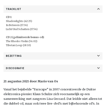
TRACKLIST
CD 1
:
Shadowlights (42:25)
In Between (17:36)
Licht Und Schatten (17:56)
CD 2 (gelimiteerde bonus-cd)
:
The Rhodes Violin (56:02)
Tibetan Loop (18:10)
BEZETTING
DISCOGRAFIE
21 augustus 2021 door Mario van Os
Vanaf het bejubelde “Farscape” in 2007 concentreerde de Duitse
elektronica-pionier Klaus Schulze zich voornamelijk op een
samenwerking met zangeres Lisa Gerrard. Dat leidde niet alleen tot
die dubbel-cd, maar ook twee live-dvd’s met bijbehorende cd’s. In