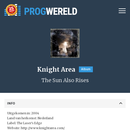
Knight Area
Album
The Sun Also Rises
INFO
Uitgekomen in: 2004
Land van herkomst: Nederland
Label:
The Laser's Edge
Website:
http://www.knightarea.com/