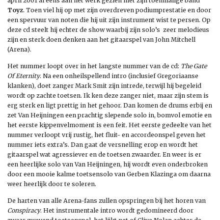
april 2001 al eens aan het werk gezien met zijn toenmalige band
Toyz
. Toen viel hij op met zijn overdreven podiumprestatie en door
een spervuur van noten die hij uit zijn instrument wist te persen. Op
deze cd steelt hij echter de show waarbij zijn solo’s zeer melodieus
zijn en sterk doen denken aan het gitaarspel van John Mitchell
(Arena).
Het nummer loopt over in het langste nummer van de cd:
The Gate
Of Eternity
. Na een onheilspellend intro (inclusief Gregoriaanse
klanken), doet zanger Mark Smit zijn intrede, terwijl hij begeleid
wordt op zachte toetsen. Ik ken deze zanger niet, maar zijn stem is
erg sterk en ligt prettig in het gehoor. Dan komen de drums erbij en
zet Van Heijningen een prachtig slepende solo in, bomvol emotie en
het eerste kippenvelmoment is een feit. Het eerste gedeelte van het
nummer verloopt vrij rustig, het fluit- en accordeonspel geven het
nummer iets extra’s. Dan gaat de versnelling erop en wordt het
gitaarspel wat agressiever en de toetsen zwaarder. En weer is er
een heerlijke solo van Van Heijningen, hij wordt even onderbroken
door een mooie kalme toetsensolo van Gerben Klazinga om daarna
weer heerlijk door te soleren.
De harten van alle Arena-fans zullen opspringen bij het horen van
Conspiracy
. Het instrumentale intro wordt gedomineerd door