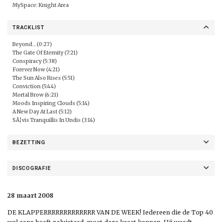
MySpace:
Knight Area
TRACKLIST
Beyond...(0:27)
The Gate Of Eternity (7:21)
Conspiracy (5:38)
Forever Now (4:21)
The Sun Also Rises (5:51)
Conviction (5:44)
Mortal Brow (6:21)
Moods Inspiring Clouds (5:14)
A New Day At Last (5:12)
SÃ¦vis Tranquillis In Undis (3:14)
BEZETTING
DISCOGRAFIE
28 maart 2008
DE KLAPPERRRRRRRRRRRRR VAN DE WEEK! Iedereen die de Top 40