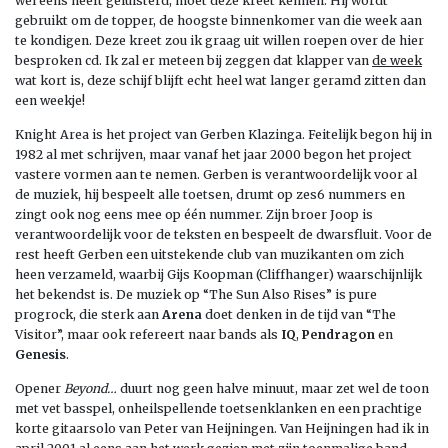
wel eens heeft geluisterd, moet deze kreet kennen. Hij wordt
gebruikt om de topper, de hoogste binnenkomer van die week aan
te kondigen. Deze kreet zou ik graag uit willen roepen over de hier
besproken cd. Ik zal er meteen bij zeggen dat klapper van
de week
wat kort is, deze schijf blijft echt heel wat langer geramd zitten dan
een weekje!
Knight Area is het project van Gerben Klazinga. Feitelijk begon hij in
1982 al met schrijven, maar vanaf het jaar 2000 begon het project
vastere vormen aan te nemen. Gerben is verantwoordelijk voor al
de muziek, hij bespeelt alle toetsen, drumt op zes6 nummers en
zingt ook nog eens mee op één nummer. Zijn broer Joop is
verantwoordelijk voor de teksten en bespeelt de dwarsfluit. Voor de
rest heeft Gerben een uitstekende club van muzikanten om zich
heen verzameld, waarbij Gijs Koopman (Cliffhanger) waarschijnlijk
het bekendst is. De muziek op “The Sun Also Rises” is pure
progrock, die sterk aan
Arena
doet denken in de tijd van “The
Visitor”, maar ook refereert naar bands als
IQ
,
Pendragon
en
Genesis
.
Opener
Beyond…
duurt nog geen halve minuut, maar zet wel de toon
met vet basspel, onheilspellende toetsenklanken en een prachtige
korte gitaarsolo van Peter van Heijningen. Van Heijningen had ik in