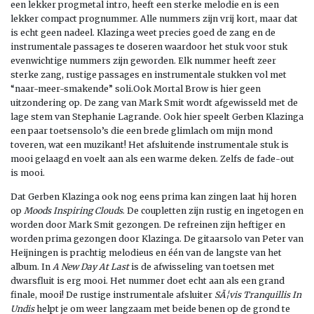
een lekker progmetal intro, heeft een sterke melodie en is een
lekker compact prognummer. Alle nummers zijn vrij kort, maar dat
is echt geen nadeel. Klazinga weet precies goed de zang en de
instrumentale passages te doseren waardoor het stuk voor stuk
evenwichtige nummers zijn geworden. Elk nummer heeft zeer
sterke zang, rustige passages en instrumentale stukken vol met
“naar-meer-smakende” soli.Ook Mortal Brow is hier geen
uitzondering op. De zang van Mark Smit wordt afgewisseld met de
lage stem van Stephanie Lagrande. Ook hier speelt Gerben Klazinga
een paar toetsensolo’s die een brede glimlach om mijn mond
toveren, wat een muzikant! Het afsluitende instrumentale stuk is
mooi gelaagd en voelt aan als een warme deken. Zelfs de fade-out
is mooi.
Dat Gerben Klazinga ook nog eens prima kan zingen laat hij horen
op
Moods Inspiring Clouds
. De coupletten zijn rustig en ingetogen en
worden door Mark Smit gezongen. De refreinen zijn heftiger en
worden prima gezongen door Klazinga. De gitaarsolo van Peter van
Heijningen is prachtig melodieus en één van de langste van het
album. In
A New Day At Last
is de afwisseling van toetsen met
dwarsfluit is erg mooi. Het nummer doet echt aan als een grand
finale, mooi! De rustige instrumentale afsluiter
SÃ¦vis Tranquillis In
Undis
helpt je om weer langzaam met beide benen op de grond te