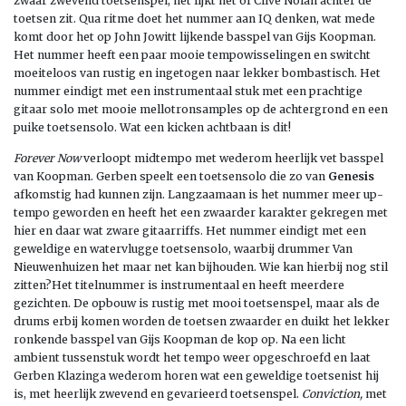
zwaar zwevend toetsenspel, het lijkt net of Clive Nolan achter de
toetsen zit. Qua ritme doet het nummer aan IQ denken, wat mede
komt door het op John Jowitt lijkende basspel van Gijs Koopman.
Het nummer heeft een paar mooie tempowisselingen en switcht
moeiteloos van rustig en ingetogen naar lekker bombastisch. Het
nummer eindigt met een instrumentaal stuk met een prachtige
gitaar solo met mooie mellotronsamples op de achtergrond en een
puike toetsensolo. Wat een kicken achtbaan is dit!
Forever Now
verloopt midtempo met wederom heerlijk vet basspel
van Koopman. Gerben speelt een toetsensolo die zo van
Genesis
afkomstig had kunnen zijn. Langzaamaan is het nummer meer up-
tempo geworden en heeft het een zwaarder karakter gekregen met
hier en daar wat zware gitaarriffs. Het nummer eindigt met een
geweldige en watervlugge toetsensolo, waarbij drummer Van
Nieuwenhuizen het maar net kan bijhouden. Wie kan hierbij nog stil
zitten?Het titelnummer is instrumentaal en heeft meerdere
gezichten. De opbouw is rustig met mooi toetsenspel, maar als de
drums erbij komen worden de toetsen zwaarder en duikt het lekker
ronkende basspel van Gijs Koopman de kop op. Na een licht
ambient tussenstuk wordt het tempo weer opgeschroefd en laat
Gerben Klazinga wederom horen wat een geweldige toetsenist hij
is, met heerlijk zwevend en gevarieerd toetsenspel.
Conviction,
met