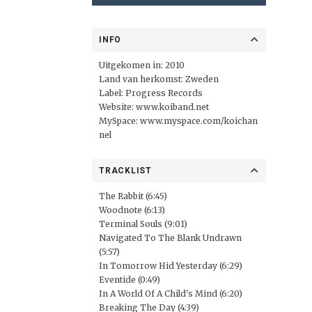
INFO
Uitgekomen in: 2010
Land van herkomst: Zweden
Label:
Progress Records
Website:
www.koiband.net
MySpace:
www.myspace.com/koichan
nel
TRACKLIST
The Rabbit (6:45)
Woodnote (6:13)
Terminal Souls (9:01)
Navigated To The Blank Undrawn
(5:57)
In Tomorrow Hid Yesterday (6:29)
Eventide (0:49)
In A World Of A Child's Mind (6:20)
Breaking The Day (4:39)