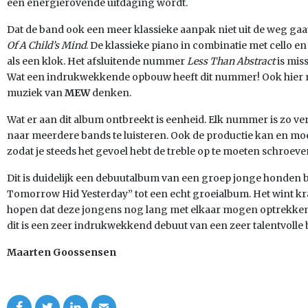
een energierovende uitdaging wordt.
Dat de band ook een meer klassieke aanpak niet uit de weg gaat 
Of A Child’s Mind
. De klassieke piano in combinatie met cello
als een klok. Het afsluitende nummer
Less Than Abstract
is mis
Wat een indrukwekkende opbouw heeft dit nummer! Ook hier m
muziek van
MEW
denken.
Wat er aan dit album ontbreekt is eenheid. Elk nummer is zo ver
naar meerdere bands te luisteren. Ook de productie kan en moet
zodat je steeds het gevoel hebt de treble op te moeten schroeve
Dit is duidelijk een debuutalbum van een groep jonge honden 
Tomorrow Hid Yesterday” tot een echt groeialbum. Het wint kra
hopen dat deze jongens nog lang met elkaar mogen optrekke
dit is een zeer indrukwekkend debuut van een zeer talentvolle 
Maarten Goossensen