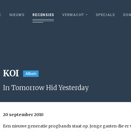
E
NIEUWS
RECENSIES
VERWACHT
SPECIALS
DON
KOI
Album
In Tomorrow Hid Yesterday
20 september 2010
Een nieuwe generatie progbands staat op. Jonge gasten die er