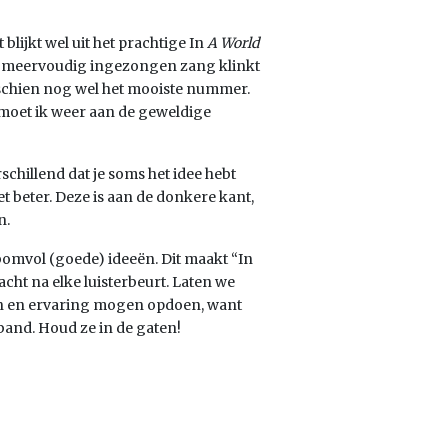
blijkt wel uit het prachtige In
A World
 en meervoudig ingezongen zang klinkt
schien nog wel het mooiste nummer.
oet ik weer aan de geweldige
schillend dat je soms het idee hebt
 beter. Deze is aan de donkere kant,
n.
bomvol (goede) ideeën. Dit maakt “In
cht na elke luisterbeurt. Laten we
n en ervaring mogen opdoen, want
band. Houd ze in de gaten!