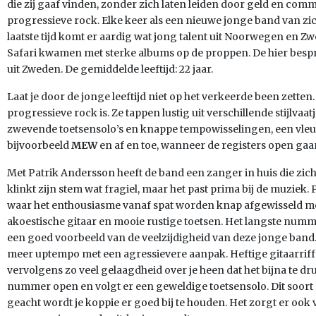
die zij gaaf vinden, zonder zich laten leiden door geld en co
progressieve rock. Elke keer als een nieuwe jonge band van zic
laatste tijd komt er aardig wat jong talent uit Noorwegen en 
Safari kwamen met sterke albums op de proppen. De hier besp
uit Zweden. De gemiddelde leeftijd: 22 jaar.
Laat je door de jonge leeftijd niet op het verkeerde been zette
progressieve rock is. Ze tappen lustig uit verschillende stijlva
zwevende toetsensolo’s en knappe tempowisselingen, een vleug
bijvoorbeeld
MEW
en af en toe, wanneer de registers open gaa
Met Patrik Andersson heeft de band een zanger in huis die zic
klinkt zijn stem wat fragiel, maar het past prima bij de muziek. 
waar het enthousiasme vanaf spat worden knap afgewisseld m
akoestische gitaar en mooie rustige toetsen. Het langste num
een goed voorbeeld van de veelzijdigheid van deze jonge band
meer uptempo met een agressievere aanpak. Heftige gitaarriffs k
vervolgens zo veel gelaagdheid over je heen dat het bijna te d
nummer open en volgt er een geweldige toetsensolo. Dit soort n
geacht wordt je koppie er goed bij te houden. Het zorgt er ook 