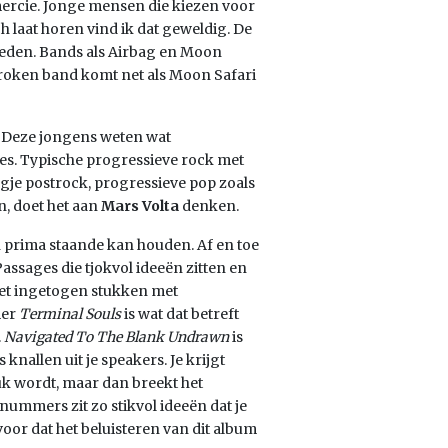
mmercie. Jonge mensen die kiezen voor
h laat horen vind ik dat geweldig. De
Zweden. Bands als Airbag en Moon
roken band komt net als Moon Safari
n. Deze jongens weten wat
atjes. Typische progressieve rock met
je postrock, progressieve pop zoals
n, doet het aan
Mars Volta
denken.
h prima staande kan houden. Af en toe
Passages die tjokvol ideeën zitten en
et ingetogen stukken met
mer
Terminal Souls
is wat dat betreft
.
Navigated To The Blank Undrawn
is
nallen uit je speakers. Je krijgt
ruk wordt, maar dan breekt het
ummers zit zo stikvol ideeën dat je
voor dat het beluisteren van dit album