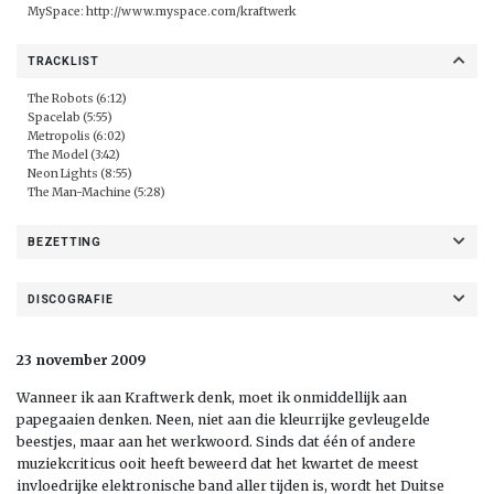
MySpace:
http://www.myspace.com/kraftwerk
TRACKLIST
The Robots (6:12)
Spacelab (5:55)
Metropolis (6:02)
The Model (3:42)
Neon Lights (8:55)
The Man-Machine (5:28)
BEZETTING
DISCOGRAFIE
23 november 2009
Wanneer ik aan Kraftwerk denk, moet ik onmiddellijk aan
papegaaien denken. Neen, niet aan die kleurrijke gevleugelde
beestjes, maar aan het werkwoord. Sinds dat één of andere
muziekcriticus ooit heeft beweerd dat het kwartet de meest
invloedrijke elektronische band aller tijden is, wordt het Duitse