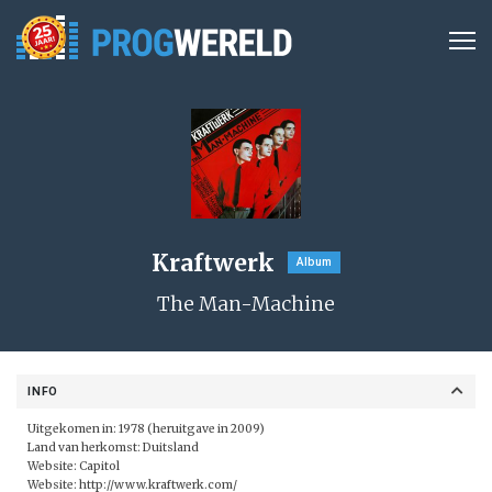
Kraftwerk
Album
The Man-Machine
INFO
Uitgekomen in: 1978 (heruitgave in 2009)
Land van herkomst: Duitsland
Website:
Capitol
Website:
http://www.kraftwerk.com/