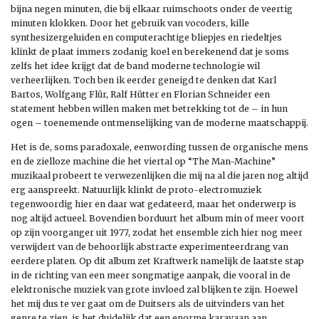
bijna negen minuten, die bij elkaar ruimschoots onder de veertig
minuten klokken. Door het gebruik van vocoders, kille
synthesizergeluiden en computerachtige bliepjes en riedeltjes
klinkt de plaat immers zodanig koel en berekenend dat je soms
zelfs het idee krijgt dat de band moderne technologie wil
verheerlijken. Toch ben ik eerder geneigd te denken dat Karl
Bartos, Wolfgang Flür, Ralf Hütter en Florian Schneider een
statement hebben willen maken met betrekking tot de – in hun
ogen – toenemende ontmenselijking van de moderne maatschappij.
Het is de, soms paradoxale, eenwording tussen de organische mens
en de zielloze machine die het viertal op “The Man-Machine”
muzikaal probeert te verwezenlijken die mij na al die jaren nog altijd
erg aanspreekt. Natuurlijk klinkt de proto-electromuziek
tegenwoordig hier en daar wat gedateerd, maar het onderwerp is
nog altijd actueel. Bovendien borduurt het album min of meer voort
op zijn voorganger uit 1977, zodat het ensemble zich hier nog meer
verwijdert van de behoorlijk abstracte experimenteerdrang van
eerdere platen. Op dit album zet Kraftwerk namelijk de laatste stap
in de richting van een meer songmatige aanpak, die vooral in de
elektronische muziek van grote invloed zal blijken te zijn. Hoewel
het mij dus te ver gaat om de Duitsers als de uitvinders van het
genre te zien, is het duidelijk dat een enorme karavaan aan