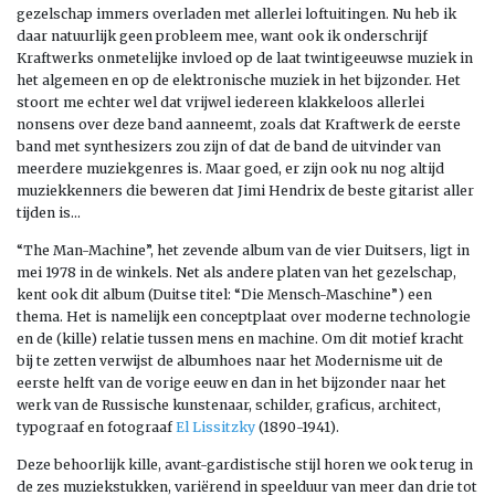
gezelschap immers overladen met allerlei loftuitingen. Nu heb ik
daar natuurlijk geen probleem mee, want ook ik onderschrijf
Kraftwerks onmetelijke invloed op de laat twintigeeuwse muziek in
het algemeen en op de elektronische muziek in het bijzonder. Het
stoort me echter wel dat vrijwel iedereen klakkeloos allerlei
nonsens over deze band aanneemt, zoals dat Kraftwerk de eerste
band met synthesizers zou zijn of dat de band de uitvinder van
meerdere muziekgenres is. Maar goed, er zijn ook nu nog altijd
muziekkenners die beweren dat Jimi Hendrix de beste gitarist aller
tijden is…
“The Man-Machine”, het zevende album van de vier Duitsers, ligt in
mei 1978 in de winkels. Net als andere platen van het gezelschap,
kent ook dit album (Duitse titel: “Die Mensch-Maschine”) een
thema. Het is namelijk een conceptplaat over moderne technologie
en de (kille) relatie tussen mens en machine. Om dit motief kracht
bij te zetten verwijst de albumhoes naar het Modernisme uit de
eerste helft van de vorige eeuw en dan in het bijzonder naar het
werk van de Russische kunstenaar, schilder, graficus, architect,
typograaf en fotograaf
El Lissitzky
(1890-1941).
Deze behoorlijk kille, avant-gardistische stijl horen we ook terug in
de zes muziekstukken, variërend in speelduur van meer dan drie tot