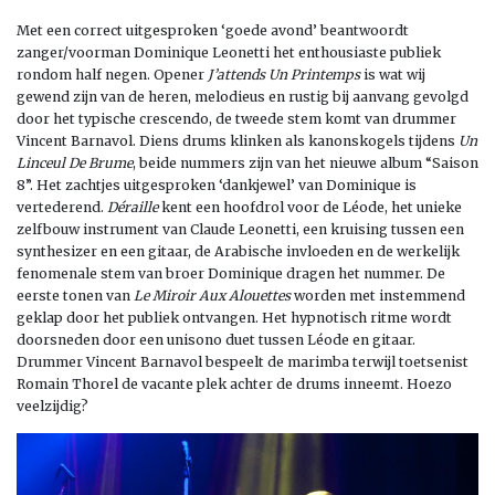
Met een correct uitgesproken ‘goede avond’ beantwoordt
zanger/voorman Dominique Leonetti het enthousiaste publiek
rondom half negen. Opener
J’attends Un Printemps
is wat wij
gewend zijn van de heren, melodieus en rustig bij aanvang gevolgd
door het typische crescendo, de tweede stem komt van drummer
Vincent Barnavol. Diens drums klinken als kanonskogels tijdens
Un
Linceul De Brume
, beide nummers zijn van het nieuwe album “Saison
8”. Het zachtjes uitgesproken ‘dankjewel’ van Dominique is
vertederend.
Déraille
kent een hoofdrol voor de Léode, het unieke
zelfbouw instrument van Claude Leonetti, een kruising tussen een
synthesizer en een gitaar, de Arabische invloeden en de werkelijk
fenomenale stem van broer Dominique dragen het nummer. De
eerste tonen van
Le Miroir Aux Alouettes
worden met instemmend
geklap door het publiek ontvangen. Het hypnotisch ritme wordt
doorsneden door een unisono duet tussen Léode en gitaar.
Drummer Vincent Barnavol bespeelt de marimba terwijl toetsenist
Romain Thorel de vacante plek achter de drums inneemt. Hoezo
veelzijdig?