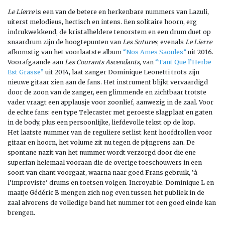
Le Lierre
is een van de betere en herkenbare nummers van Lazuli,
uiterst melodieus, hectisch en intens. Een solitaire hoorn, erg
indrukwekkend, de kristalheldere tenorstem en een drum duet op
snaardrum zijn de hoogtepunten van
Les Sutures
, evenals
Le Lierre
afkomstig van het voorlaatste album
“Nos Ames Saoules”
uit 2016.
Voorafgaande aan
Les Courants Ascendants,
van
“Tant Que l’Herbe
Est Grasse”
uit 2014, laat zanger Dominique Leonetti trots zijn
nieuwe gitaar zien aan de fans. Het instrument blijkt vervaardigd
door de zoon van de zanger, een glimmende en zichtbaar trotste
vader vraagt een applausje voor zoonlief, aanwezig in de zaal. Voor
de echte fans: een type Telecaster met geroeste slagplaat en gaten
in de body, plus een persoonlijke, liefdevolle tekst op de kop.
Het laatste nummer van de reguliere setlist kent hoofdrollen voor
gitaar en hoorn, het volume zit nu tegen de pijngrens aan. De
spontane nazit van het nummer wordt verzorgd door die ene
superfan helemaal vooraan die de overige toeschouwers in een
soort van chant voorgaat, waarna naar goed Frans gebruik, ‘à
l’improviste’ drums en toetsen volgen. Incroyable. Dominique L en
maatje Gédéric B mengen zich nog even tussen het publiek in de
zaal alvorens de volledige band het nummer tot een goed einde kan
brengen.