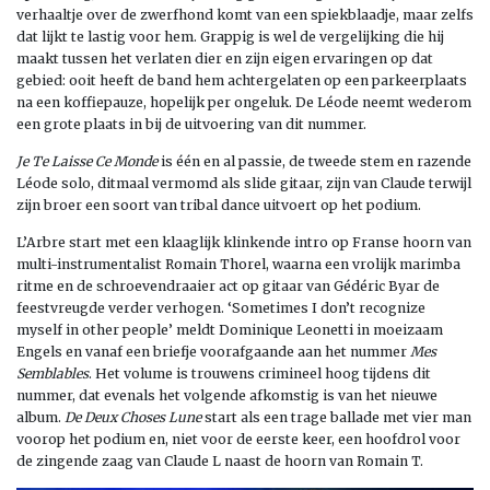
verhaaltje over de zwerfhond komt van een spiekblaadje, maar zelfs
dat lijkt te lastig voor hem. Grappig is wel de vergelijking die hij
maakt tussen het verlaten dier en zijn eigen ervaringen op dat
gebied: ooit heeft de band hem achtergelaten op een parkeerplaats
na een koffiepauze, hopelijk per ongeluk. De Léode neemt wederom
een grote plaats in bij de uitvoering van dit nummer.
Je Te Laisse Ce Monde
is één en al passie, de tweede stem en razende
Léode solo, ditmaal vermomd als slide gitaar, zijn van Claude terwijl
zijn broer een soort van tribal dance uitvoert op het podium.
L’Arbre start met een klaaglijk klinkende intro op Franse hoorn van
multi-instrumentalist Romain Thorel, waarna een vrolijk marimba
ritme en de schroevendraaier act op gitaar van Gédéric Byar de
feestvreugde verder verhogen. ‘Sometimes I don’t recognize
myself in other people’ meldt Dominique Leonetti in moeizaam
Engels en vanaf een briefje voorafgaande aan het nummer
Mes
Semblables
. Het volume is trouwens crimineel hoog tijdens dit
nummer, dat evenals het volgende afkomstig is van het nieuwe
album.
De Deux Choses Lune
start als een trage ballade met vier man
voorop het podium en, niet voor de eerste keer, een hoofdrol voor
de zingende zaag van Claude L naast de hoorn van Romain T.