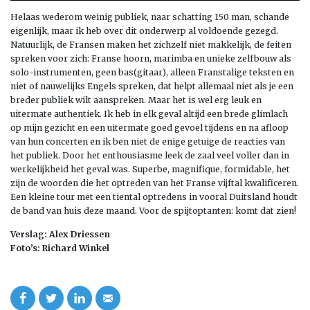
Helaas wederom weinig publiek, naar schatting 150 man, schande
eigenlijk, maar ik heb over dit onderwerp al voldoende gezegd.
Natuurlijk, de Fransen maken het zichzelf niet makkelijk, de feiten
spreken voor zich: Franse hoorn, marimba en unieke zelfbouw als
solo-instrumenten, geen bas(gitaar), alleen Franstalige teksten en
niet of nauwelijks Engels spreken, dat helpt allemaal niet als je een
breder publiek wilt aanspreken. Maar het is wel erg leuk en
uitermate authentiek. Ik heb in elk geval altijd een brede glimlach
op mijn gezicht en een uitermate goed gevoel tijdens en na afloop
van hun concerten en ik ben niet de enige getuige de reacties van
het publiek. Door het enthousiasme leek de zaal veel voller dan in
werkelijkheid het geval was. Superbe, magnifique, formidable, het
zijn de woorden die het optreden van het Franse vijftal kwalificeren.
Een kleine tour met een tiental optredens in vooral Duitsland houdt
de band van huis deze maand. Voor de spijtoptanten: komt dat zien!
Verslag: Alex Driessen
Foto’s: Richard Winkel