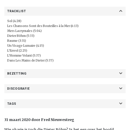
TRACKLIST
Sol (4:28)
Les Chansons Sont des Bouteilles à la Mer (6:13)
Mers Lacrymales (5:04)
Dieter Böhm (5:33)
Baume (3:31)
Un Visage Lumaire (4:15)
L’Envol (2:25)
L’Homme Volant (5:37)
Dans Les Mains de Dieter (5:37)
BEZETTING
DISCOGRAFIE
TAGS
31 maart 2020 door Fred Nieuwesteeg
Wie oh wie is toch die Dieter Böhm? Is het een over het hoofd