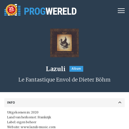
Lazuli
Album
Le Fantastique Envol de Dieter Böhm
INFO
Uitgekomen in: 2020
Land van herkomst: Frankrijk
Label: eigen beheer
Website:
www.lazuli-music.com