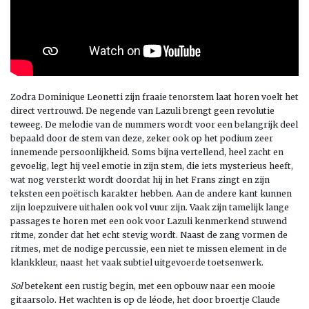
Zodra Dominique Leonetti zijn fraaie tenorstem laat horen voelt het
direct vertrouwd. De negende van Lazuli brengt geen revolutie
teweeg. De melodie van de nummers wordt voor een belangrijk deel
bepaald door de stem van deze, zeker ook op het podium zeer
innemende persoonlijkheid. Soms bijna vertellend, heel zacht en
gevoelig, legt hij veel emotie in zijn stem, die iets mysterieus heeft,
wat nog versterkt wordt doordat hij in het Frans zingt en zijn
teksten een poëtisch karakter hebben. Aan de andere kant kunnen
zijn loepzuivere uithalen ook vol vuur zijn. Vaak zijn tamelijk lange
passages te horen met een ook voor Lazuli kenmerkend stuwend
ritme, zonder dat het echt stevig wordt. Naast de zang vormen de
ritmes, met de nodige percussie, een niet te missen element in de
klankkleur, naast het vaak subtiel uitgevoerde toetsenwerk.
Sol
betekent een rustig begin, met een opbouw naar een mooie
gitaarsolo. Het wachten is op de léode, het door broertje Claude