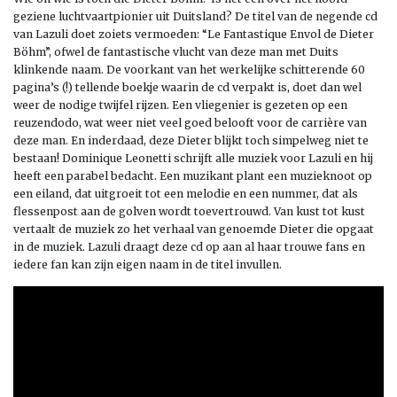
geziene luchtvaartpionier uit Duitsland? De titel van de negende cd
van Lazuli doet zoiets vermoeden: “Le Fantastique Envol de Dieter
Böhm”, ofwel de fantastische vlucht van deze man met Duits
klinkende naam. De voorkant van het werkelijke schitterende 60
pagina’s (!) tellende boekje waarin de cd verpakt is, doet dan wel
weer de nodige twijfel rijzen. Een vliegenier is gezeten op een
reuzendodo, wat weer niet veel goed belooft voor de carrière van
deze man. En inderdaad, deze Dieter blijkt toch simpelweg niet te
bestaan! Dominique Leonetti schrijft alle muziek voor Lazuli en hij
heeft een parabel bedacht. Een muzikant plant een muzieknoot op
een eiland, dat uitgroeit tot een melodie en een nummer, dat als
flessenpost aan de golven wordt toevertrouwd. Van kust tot kust
vertaalt de muziek zo het verhaal van genoemde Dieter die opgaat
in de muziek. Lazuli draagt deze cd op aan al haar trouwe fans en
iedere fan kan zijn eigen naam in de titel invullen.