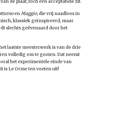
an de plaat, toch een acceptabele zit.
tturno
en
Maggio
, die vrij naadloos in
nisch, klassiek geïnspireerd, maar
rdt slechts geëvenaard door het
het laatste meesterwerk is van de drie
ren volledig om te gooien. Dat neemt
ooral het experimentele einde van
it is Le Orme ten voeten uit!