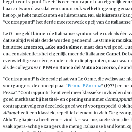
begrip contrapunt. Ik zei: “is een contrapunt dan eigenlijk ee
haar antwoord was dat een canon, ook wel kettingzang genaamd
het op. Je hebt muzikanten en luisteraars. Nu, als luisteraar ka
“Contrappunti”, het derde meesterwerk op rij van de Italiaans
Le Orme geldt binnen de Italiaanse symfonische rock als één v
dat ze altijd wel als derde worden genoemd. Le Orme is muzika
het Britse
Emerson, Lake and Palmer
, maar dan wel goed. Qua
qua consistentie is het eigenlijk meer de Italiaanse
Camel
. De 
evenwichtige carrière, zonder echte dieptepunten, maar waar 
als de collega’s van
PFM
en
Banco del Mutuo Soccorso
,
de and
“Contrappunti” is de zesde plaat van Le Orme, die weliswaar ni
voorgangers, de conceptplaat “
Felona E Sorona
” (1973) en he
Pezza”. “Contrappunti” kent veel meer klassieke invloeden d
goed merkbaar bij het titel- en openingsnummer
Contrappunti
contrapunt volgens deze leek goed word voorgespeeld. Ook he
Aliante
heeft een klassiek, repetitief element in zich. De gezo
Aldo Tagliapietra heeft een – vind ik – warme, zoete stem, die ik
vaak opera-achtige zangers die menig Italiaanse band kent. Zi