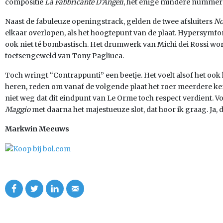
compositie
La Fabbricante D’Angeli
, het enige mindere nummer v
Naast de fabuleuze openingstrack, gelden de twee afsluiters
No
elkaar overlopen, als het hoogtepunt van de plaat. Hypersymfo
ook niet té bombastisch. Het drumwerk van Michi dei Rossi wo
toetsengeweld van Tony Pagliuca.
Toch wringt “Contrappunti” een beetje. Het voelt alsof het ook 
heren, reden om vanaf de volgende plaat het roer meerdere ke
niet weg dat dit eindpunt van Le Orme toch respect verdient. V
Maggio
met daarna het majestueuze slot, dat hoor ik graag. Ja, d
Markwin Meeuws