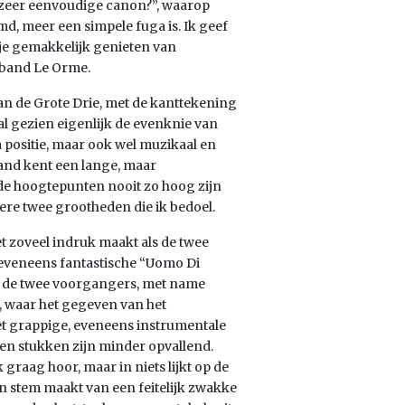
n zeer eenvoudige canon?”, waarop
, meer een simpele fuga is. Ik geef
n je gemakkelijk genieten van
e band Le Orme.
an de Grote Drie, met de kanttekening
al gezien eigenlijk de evenknie van
 positie, maar ook wel muzikaal en
band kent een lange, maar
de hoogtepunten nooit zo hoog zijn
ere twee grootheden die ik bedoel.
et zoveel indruk maakt als de twee
t eveneens fantastische “Uomo Di
an de twee voorgangers, met name
, waar het gegeven van het
t grappige, eveneens instrumentale
ngen stukken zijn minder opvallend.
 graag hoor, maar in niets lijkt op de
jn stem maakt van een feitelijk zwakke