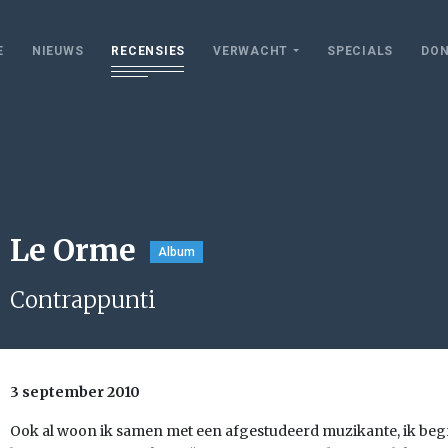
E
NIEUWS
RECENSIES
VERWACHT
SPECIALS
DON
Le Orme
Album
Contrappunti
3 september 2010
Ook al woon ik samen met een afgestudeerd muzikante, ik begri