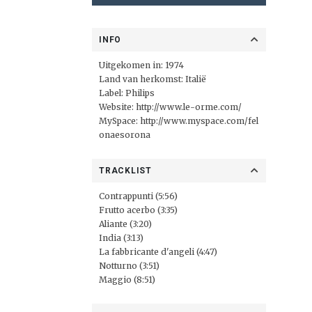
INFO
Uitgekomen in: 1974
Land van herkomst: Italië
Label: Philips
Website:
http://www.le-orme.com/
MySpace:
http://www.myspace.com/fel
onaesorona
TRACKLIST
Contrappunti (5:56)
Frutto acerbo (3:35)
Aliante (3:20)
India (3:13)
La fabbricante d'angeli (4:47)
Notturno (3:51)
Maggio (8:51)