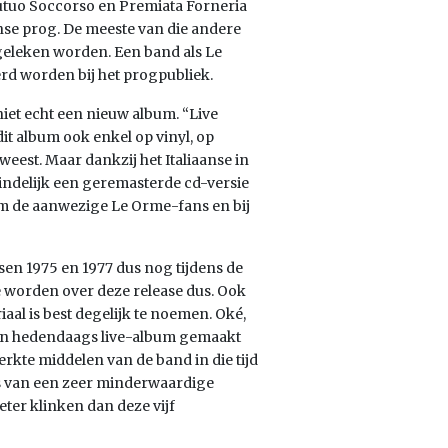
utuo Soccorso en Premiata Forneria
nse prog. De meeste van die andere
geleken worden. Een band als Le
d worden bij het progpubliek.
niet echt een nieuw album. “Live
dit album ook enkel op vinyl, op
eest. Maar dankzij het Italiaanse in
indelijk een geremasterde cd-versie
om de aanwezige Le Orme-fans en bij
sen 1975 en 1977 dus nog tijdens de
e worden over deze release dus. Ook
al is best degelijk te noemen. Oké,
n een hedendaags live-album gemaakt
kte middelen van de band in die tijd
is van een zeer minderwaardige
beter klinken dan deze vijf