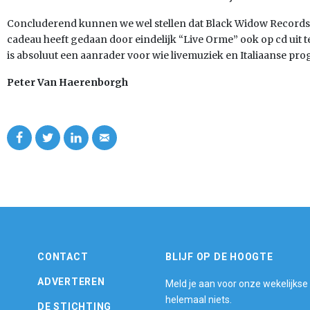
Concluderend kunnen we wel stellen dat Black Widow Records 
cadeau heeft gedaan door eindelijk “Live Orme” ook op cd uit t
is absoluut een aanrader voor wie livemuziek en Italiaanse pr
Peter Van Haerenborgh
CONTACT
BLIJF OP DE HOOGTE
ADVERTEREN
Meld je aan voor onze wekelijkse
helemaal niets.
DE STICHTING