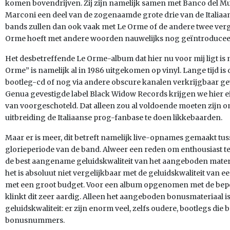
komen bovendrijven. Zij zijn namelijk samen met Banco del M
Marconi een deel van de zogenaamde grote drie van de Italiaa
bands zullen dan ook vaak met Le Orme of de andere twee ver
Orme hoeft met andere woorden nauwelijks nog geïntroduceer
Het desbetreffende Le Orme-album dat hier nu voor mij ligt is 
Orme” is namelijk al in 1986 uitgekomen op vinyl. Lange tijd is 
bootleg-cd of nog via andere obscure kanalen verkrijgbaar gew
Genua gevestigde label Black Widow Records krijgen we hier e
van voorgeschoteld. Dat alleen zou al voldoende moeten zijn 
uitbreiding de Italiaanse prog-fanbase te doen likkebaarden.
Maar er is meer, dit betreft namelijk live-opnames gemaakt tus
glorieperiode van de band. Alweer een reden om enthousiast t
de best aangename geluidskwaliteit van het aangeboden materia
het is absoluut niet vergelijkbaar met de geluidskwaliteit va
met een groot budget. Voor een album opgenomen met de beper
klinkt dit zeer aardig. Alleen het aangeboden bonusmateriaal 
geluidskwaliteit: er zijn enorm veel, zelfs oudere, bootlegs die 
bonusnummers.