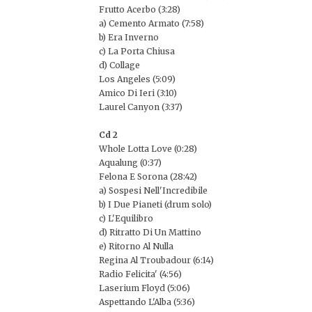
Frutto Acerbo (3:28)
a) Cemento Armato (7:58)
b) Era Inverno
c) La Porta Chiusa
d) Collage
Los Angeles (5:09)
Amico Di Ieri (3:10)
Laurel Canyon (3:37)
Cd 2
Whole Lotta Love (0:28)
Aqualung (0:37)
Felona E Sorona (28:42)
a) Sospesi Nell'Incredibile
b) I Due Pianeti (drum solo)
c) L'Equilibro
d) Ritratto Di Un Mattino
e) Ritorno Al Nulla
Regina Al Troubadour (6:14)
Radio Felicita' (4:56)
Laserium Floyd (5:06)
Aspettando L'Alba (5:36)