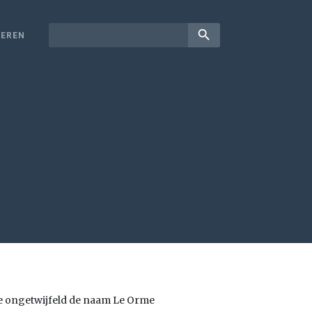
search
EREN
je ongetwijfeld de naam Le Orme