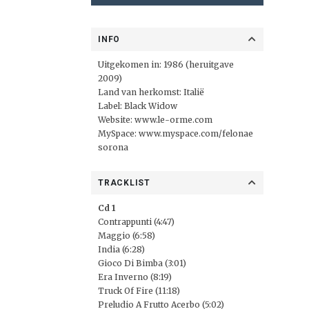
INFO
Uitgekomen in: 1986 (heruitgave
2009)
Land van herkomst: Italië
Label:
Black Widow
Website:
www.le-orme.com
MySpace:
www.myspace.com/felonae
sorona
TRACKLIST
Cd 1
Contrappunti (4:47)
Maggio (6:58)
India (6:28)
Gioco Di Bimba (3:01)
Era Inverno (8:19)
Truck Of Fire (11:18)
Preludio A Frutto Acerbo (5:02)