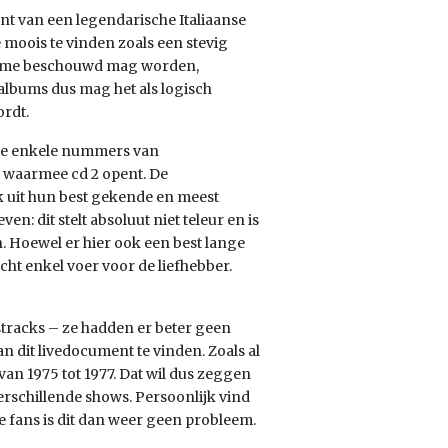
ent van een legendarische Italiaanse
 moois te vinden zoals een stevig
 Orme beschouwd mag worden,
 albums dus mag het als logisch
rdt.
die enkele nummers van
t waarmee cd 2 opent. De
k uit hun best gekende en meest
even: dit stelt absoluut niet teleur en is
. Hoewel er hier ook een best lange
cht enkel voer voor de liefhebber.
tracks – ze hadden er beter geen
 dit livedocument te vinden. Zoals al
an 1975 tot 1977. Dat wil dus zeggen
erschillende shows. Persoonlijk vind
e fans is dit dan weer geen probleem.