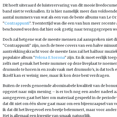
Dit hoeft uiteraard de luisterervaring van dit mooie livedocum
band niet te verknallen. Er is hier namelijk meer dan voldoende
aantal nummers van wat als een van de beste albums van Le
“
Contrappunti
”. Toentertijd was die een van hun meer recente
beschouwd worden dat hier ook gretig naar teruggegrepen wo
Doch zal hetgene wat de meeste mensen zal aanspreken niet 
“Contrappunti” zijn, noch de twee covers van een halve minuu
aantrekkingskracht voor de meeste fans zal het halfuur muzie
populaire album “
Felona E Sorona
” zijn. En ik moet eerlijk toeg
zelfs met gemak het beste nummer op deze liveplaat te noemen
drumsolo te horen is en zoals vaak met drumsolo’s, is dat toch e
Ikzelf kan er weinig mee, maar ik kon deze best verdragen.
Buiten de reeds genoemde abominabele kwaliteit van de bonus
opgezet naar mijn mening – is er toch nog een ander nadeel aan
aangegeven gaat het hier om materiaal gespeeld in de periode v
dat dit niet om één show gaat maar om een bijeenraapsel van v
ik dat dit het livegevoel een beetje belemmert, maar voor ander
Het is allemaal een kwestie van smaak natuurlijk.