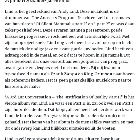
23 januari 2024 door Jacco Stijkel
Lind is het geesteskind van Andy Lind. Deze muzikant is de
drummer van The Ancestry Program. Ik schreef zelf de recensies
van hun platen “Of Silent Mammalia part 1” en “..part 2” en was daar
zeker positief over. Deze ervaren mannen presenteren goede
klassieke progressieve rock met een wat avontuurlijke twist. Met
zijn soloproject zoekt Lind nog veel meer het avontuur op en heeft
de muziek de nodige jazz en avant-garde-invloeden. Lind heeft een
achtergrond in de metal, en ook dat is te horen in zijn muziek. Dit
alles betekent dat onze oosterbuur een potpourri van prog, jazz,
avant-garde en vleugjes metal met ons deelt. Bij mij kwamen
bijvoorbeeld namen als
Frank Zappa
en
King Crimson
naar boven
als referentiekaders. Het is geen gemakkelijke muziek om naar te
luisteren, derhalve.
“A 3rd Ear Conversation – The Justification Of Reality Part II” is het
vierde album van Lind. En waar een Part II is, zal ook wel een Part I
zijn, hoor ik u denken. Dat klopt, alleen heeft het eerdere werk van
Lind de burelen van Progwereld (om welke reden dan ook) niet
gehaald. Het thema van het album is de menselijke waanzin, en met
dit onderwerp kan Lind blijkbaar uitstekend uit de voeten.
Lind is zelf verantwoordelijk voor drums, gitaren, basgitaar,