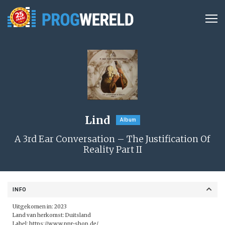
Lind
Album
A 3rd Ear Conversation – The Justification Of
Reality Part II
INFO
Uitgekomen in: 2023
Land van herkomst: Duitsland
Label:
https://www.ppr-shop.de/