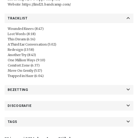
Website: https://lind21.bandcamp.com/
TRACKLIST
Wounded Knees (8:47)
Lost Words (8:18)
This Dream (6:16)
A Third Ear Conversation (5:02)
Redesign (13:58)
Another Try (8:43)
One Million Ways (9:10)
Comfort Zone (6:37)
Move On Gently (5:17)
Trapped in Haze (6:04)
BEZETTING
DISCOGRAFIE
TAGS