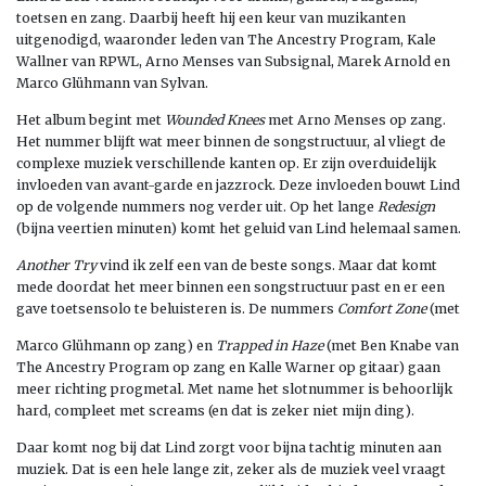
toetsen en zang. Daarbij heeft hij een keur van muzikanten
uitgenodigd, waaronder leden van The Ancestry Program, Kale
Wallner van RPWL, Arno Menses van Subsignal, Marek Arnold en
Marco Glühmann van Sylvan.
Het album begint met
Wounded Knees
met Arno Menses op zang.
Het nummer blijft wat meer binnen de songstructuur, al vliegt de
complexe muziek verschillende kanten op. Er zijn overduidelijk
invloeden van avant-garde en jazzrock. Deze invloeden bouwt Lind
op de volgende nummers nog verder uit. Op het lange
Redesign
(bijna veertien minuten) komt het geluid van Lind helemaal samen.
Another Try
vind ik zelf een van de beste songs. Maar dat komt
mede doordat het meer binnen een songstructuur past en er een
gave toetsensolo te beluisteren is. De nummers
Comfort Zone
(met
Marco Glühmann op zang) en
Trapped in Haze
(met Ben Knabe van
The Ancestry Program op zang en Kalle Warner op gitaar) gaan
meer richting progmetal. Met name het slotnummer is behoorlijk
hard, compleet met screams (en dat is zeker niet mijn ding).
Daar komt nog bij dat Lind zorgt voor bijna tachtig minuten aan
muziek. Dat is een hele lange zit, zeker als de muziek veel vraagt