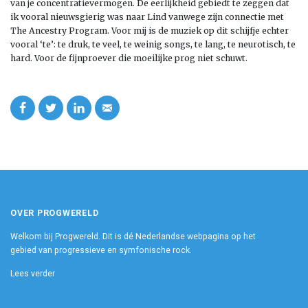
van je concentratievermogen. De eerlijkheid gebiedt te zeggen dat
ik vooral nieuwsgierig was naar Lind vanwege zijn connectie met
The Ancestry Program. Voor mij is de muziek op dit schijfje echter
vooral ‘te’: te druk, te veel, te weinig songs, te lang, te neurotisch, te
hard. Voor de fijnproever die moeilijke prog niet schuwt.
OVER PROGWERELD
Welkom bij Progwereld. Dit is dé Nederlandse webpagina op het
gebied van progressieve en symfonische rock.
Lees verder