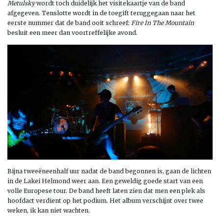
Metulsky
wordt toch duidelijk het visitekaartje van de band
afgegeven. Tenslotte wordt in de toegift teruggegaan naar het
eerste nummer dat de band ooit schreef:
Fire In The Mountain
besluit een meer dan voortreffelijke avond.
Bijna tweeëneenhalf uur nadat de band begonnen is, gaan de lichten
in de Lakei Helmond weer aan. Een geweldig goede start van een
volle Europese tour. De band heeft laten zien dat men een plek als
hoofdact verdient op het podium. Het album verschijnt over twee
weken, ik kan niet wachten.