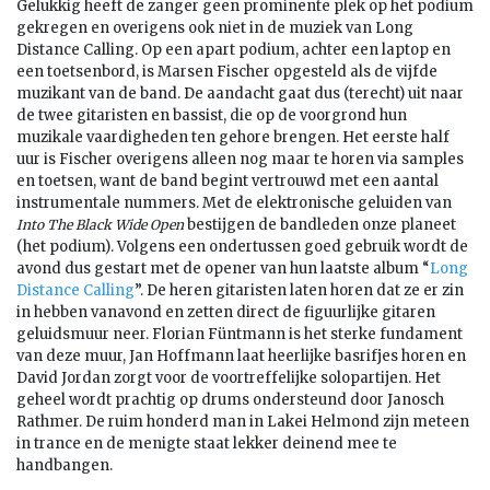
Gelukkig heeft de zanger geen prominente plek op het podium
gekregen en overigens ook niet in de muziek van Long
Distance Calling. Op een apart podium, achter een laptop en
een toetsenbord, is Marsen Fischer opgesteld als de vijfde
muzikant van de band. De aandacht gaat dus (terecht) uit naar
de twee gitaristen en bassist, die op de voorgrond hun
muzikale vaardigheden ten gehore brengen. Het eerste half
uur is Fischer overigens alleen nog maar te horen via samples
en toetsen, want de band begint vertrouwd met een aantal
instrumentale nummers. Met de elektronische geluiden van
bestijgen de bandleden onze planeet
Into The Black Wide Open
(het podium). Volgens een ondertussen goed gebruik wordt de
avond dus gestart met de opener van hun laatste album “
Long
Distance Calling
”. De heren gitaristen laten horen dat ze er zin
in hebben vanavond en zetten direct de figuurlijke gitaren
geluidsmuur neer. Florian Füntmann is het sterke fundament
van deze muur, Jan Hoffmann laat heerlijke basrifjes horen en
David Jordan zorgt voor de voortreffelijke solopartijen. Het
geheel wordt prachtig op drums ondersteund door Janosch
Rathmer. De ruim honderd man in Lakei Helmond zijn meteen
in trance en de menigte staat lekker deinend mee te
handbangen.