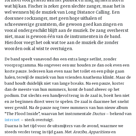
formeel voorgesteld aan het publiek en mag hij laten horen
wat hij kan. Fischer is zeker geen slechte zanger, maar het is
wel wennen bij de muziek van Long Distance Calling. Een
doorsnee rockzanger, met geen hoge uithalen of
schreeuwerige gruntstem, die gewoon goed kan zingen en
vooral ondergeschikt blijft aan de muziek. De zang overheerst
niet, maar is gewoon één van de instrumenten in de band.
Hierdoor voegt het ook wat toe aan de muziek die zonder
woorden ook al wist te overtuigen.
De band speelt vanavond dus een extra lange setlist, zonder
voorprogramma. Na ongeveer een uur houden ze dan ook even een
korte pauze. Iedereen kan even naar het toilet en een pilsje gaan
halen, terwijl de muziek van hun vrienden Anathema klinkt. Maar de
band houdt duidelijk niet van lange breaks. Na een pauze, korter
dan de meeste van hun nummers, komt de band alweer op het
podium. Dat slechts een handjevol terug in de zaal is, boeit hen niet
en ze beginnen direct weer te spelen. De zaal is daarmee het snelst
weer gevuld. Na de pauze nog twee nummers van hun nieuw album
“The Flood Inside”, waarvan het instrumentale
Ductus
– bekend van
internet
– sterk overtuigt.
Daarna is het tijd voor de uitsmijters van de avond, waarmee we
steeds verder terug in tijd gaan. Met
Arecibo
,
Apparitions
en