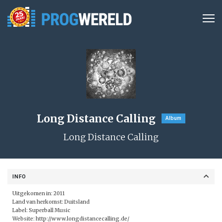
Long Distance Calling
Album
Long Distance Calling
INFO
Uitgekomen in: 2011
Land van herkomst: Duitsland
Label:
Superball Music
Website:
http://www.longdistancecalling.de/